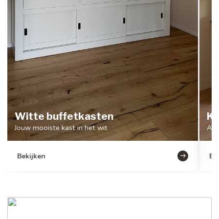
Witte buffetkasten
Ka
Jouw mooiste kast in het wit
Al 
Bekijken
Be