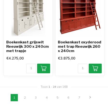
Boekenkast grijswit
Boekenkast oxyderood
Reeuwijk 300 x 240cm
met trap Reeuwijk 260
met trapje
x 240cm
€4.275,00
€3.875,00
Toon
1
-
24
van 168
1
2
3
4
5
6
7