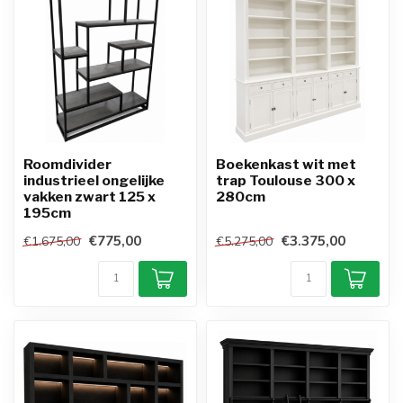
Roomdivider
Boekenkast wit met
industrieel ongelijke
trap Toulouse 300 x
vakken zwart 125 x
280cm
195cm
€775,00
€3.375,00
€1.675,00
€5.275,00