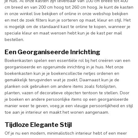
je huis. Al onze kasten zijn leverbaar van 100 cm breed tot 400
cm breed en van 200 cm hoog tot 260 cm hoog. Je kunt de kasten
in onze winkel live bekijken of online in onze webshop bekijken
en met de zoek filters kun je sorteren op maat, kleur en stijl. Het
is mogelijk om de standaard kast te online te kopen, wanneer je
speciale kleur en maat wensen hebt kun je de kast per mail
bestellen.
Een Georganiseerde Inrichting
Boekenkasten spelen een essentiële rol bij het creëren van een
georganiseerde en opgeruimde inrichting in je huis. Met onze
boekenkasten kun je je boekencollectie netjes ordenen en
gemakkelijk terugvinden wat je zoekt. Daarnaast kun je de
planken ook gebruiken om andere items zoals fotolijsten,
planten, vazen of decoratieve objecten tentoon te stellen. Door
je boeken en andere persoonlijke items op een georganiseerde
manier weer te geven, voeg je een vleugje persoonlijkheid en stijl
toe aan je interieur en maakt het wonen aangenaam.
Tijdloze Elegante Stijl
Of je nu een modern, minimalistisch interieur hebt of een meer