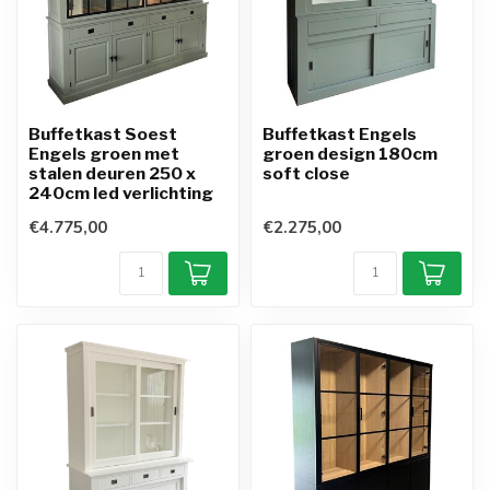
Buffetkast Soest
Buffetkast Engels
Engels groen met
groen design 180cm
stalen deuren 250 x
soft close
240cm led verlichting
€4.775,00
€2.275,00