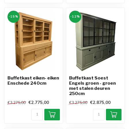
-15%
-12%
Buffetkast eiken- eiken
Buffetkast Soest
Enschede 240cm
Engels groen - groen
met stalen deuren
250cm
€2.775,00
€2.875,00
€3.275,00
€3.275,00