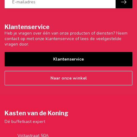
Klantenservice
Heb je vragen over één van onze producten of diensten? Neem
contact op met onze klantenservice of lees de veelgestelde
vragen door.
Klantenservice
Naar onze winkel
Kasten van de Koning
Dé buffetkast expert
Voltastraat 50A