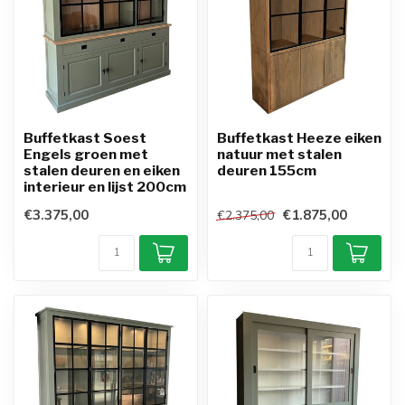
Buffetkast Soest
Buffetkast Heeze eiken
Engels groen met
natuur met stalen
stalen deuren en eiken
deuren 155cm
interieur en lijst 200cm
€3.375,00
€1.875,00
€2.375,00