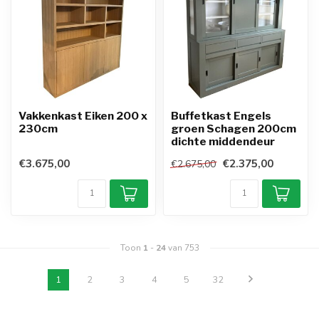
Vakkenkast Eiken 200 x
Buffetkast Engels
230cm
groen Schagen 200cm
dichte middendeur
€3.675,00
€2.375,00
€2.675,00
Toon
1
-
24
van 753
1
2
3
4
5
32