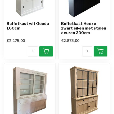
Buffetkast wit Gouda
Buffetkast Heeze
160cm
zwart eiken met stalen
deuren 200cm
€2.175,00
€2.875,00