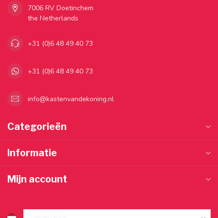
7006 RV Doetinchem
the Netherlands
+31 (0)6 48 49 40 73
+31 (0)6 48 49 40 73
info@kastenvandekoning.nl
Categorieën
Informatie
Mijn account