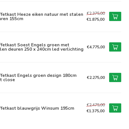
€2.375,00
fetkast Heeze eiken natuur met stalen
uren 155cm
€1.875,00
ffetkast Soest Engels groen met
€4.775,00
len deuren 250 x 240cm led verlichting
ffetkast Engels groen design 180cm
€2.275,00
t close
€2.475,00
ffetkast blauwgrijs Winsum 195cm
€1.375,00