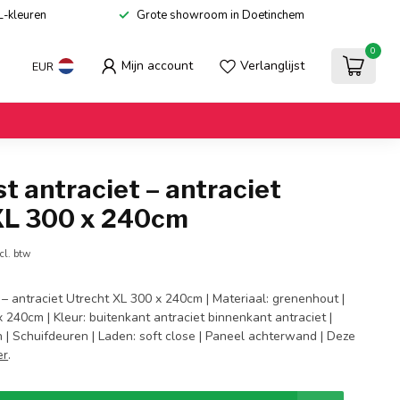
L-kleuren
Grote showroom in Doetinchem
0
Mijn account
Verlanglijst
EUR
t antraciet – antraciet
XL 300 x 240cm
cl. btw
 – antraciet Utrecht XL 300 x 240cm | Materiaal: grenenhout |
 240cm | Kleur: buitenkant antraciet binnenkant antraciet |
 | Schuifdeuren | Laden: soft close | Paneel achterwand | Deze
er
.