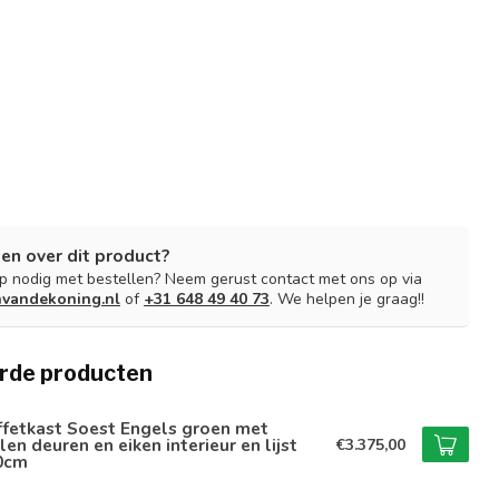
en over dit product?
lp nodig met bestellen? Neem gerust contact met ons op via
nvandekoning.nl
of
+31 648 49 40 73
. We helpen je graag!!
rde producten
ffetkast Soest Engels groen met
len deuren en eiken interieur en lijst
€3.375,00
0cm