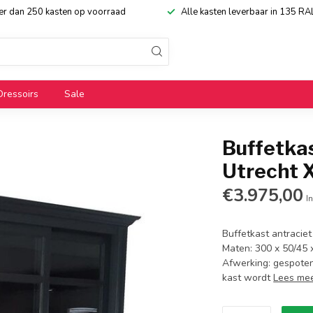
eer dan 250 kasten op voorraad
Alle kasten leverbaar in 135 RA
Dressoirs
Sale
Buffetkas
Utrecht 
€3.975,00
In
Buffetkast antraciet
Maten: 300 x 50/45 x
Afwerking: gespoten
kast wordt
Lees me