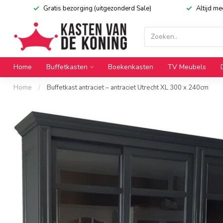
Gratis bezorging (uitgezonderd Sale)
Altijd m
Home
Buffetkasten
Boekenkasten
TV Meubels
Home
/
Buffetkast antraciet – antraciet Utrecht XL 300 x 240cm