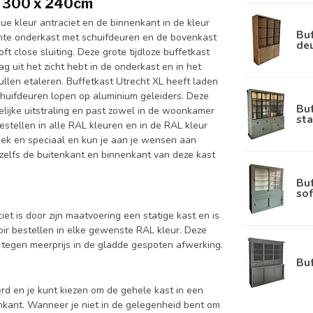
XL 300 x 240cm
que kleur antraciet en de binnenkant in de kleur
Buf
ichte onderkast met schuifdeuren en de bovenkast
de
t close sluiting. Deze grote tijdloze buffetkast
ag uit het zicht hebt in de onderkast en in het
ullen etaleren. Buffetkast Utrecht XL heeft laden
chuifdeuren lopen op aluminium geleiders. Deze
Bu
lijke uitstraling en past zowel in de woonkamer
sta
bestellen in alle RAL kleuren en in de RAL kleur
niek en speciaal en kun je aan je wensen aan
nt zelfs de buitenkant en binnenkant van deze kast
Bu
sof
iet is door zijn maatvoering een statige kast en is
soir bestellen in elke gewenste RAL kleur. Deze
tegen meerprijs in de gladde gespoten afwerking.
Bu
d en je kunt kiezen om de gehele kast in een
enkant. Wanneer je niet in de gelegenheid bent om