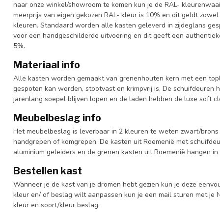
naar onze winkel/showroom te komen kun je de RAL- kleurenwaaier 
meerprijs van eigen gekozen RAL- kleur is 10% en dit geldt zowel
kleuren. Standaard worden alle kasten geleverd in zijdeglans gesp
voor een handgeschilderde uitvoering en dit geeft een authentieke
5%.
Materiaal info
Alle kasten worden gemaakt van grenenhouten kern met een topl
gespoten kan worden, stootvast en krimpvrij is, De schuifdeuren 
jarenlang soepel blijven lopen en de laden hebben de luxe soft clo
Meubelbeslag info
Het meubelbeslag is leverbaar in 2 kleuren te weten zwart/brons 
handgrepen of komgrepen. De kasten uit Roemenië met schuifdeur
aluminium geleiders en de grenen kasten uit Roemenië hangen in 
Bestellen kast
Wanneer je de kast van je dromen hebt gezien kun je deze eenvo
kleur en/ of beslag wilt aanpassen kun je een mail sturen met 
kleur en soort/kleur beslag.