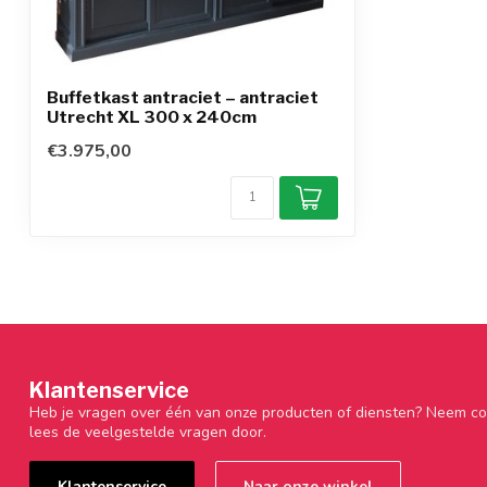
Buffetkast antraciet – antraciet
Utrecht XL 300 x 240cm
€3.975,00
Klantenservice
Heb je vragen over één van onze producten of diensten? Neem co
lees de veelgestelde vragen door.
Klantenservice
Naar onze winkel