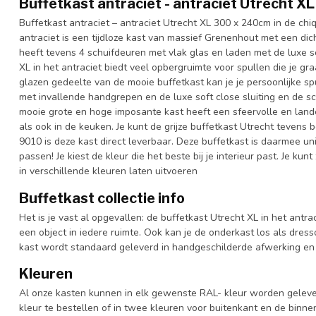
Buffetkast antraciet - antraciet Utrecht 
Buffetkast antraciet – antraciet Utrecht XL 300 x 240cm in de chi
antraciet is een tijdloze kast van massief Grenenhout met een d
heeft tevens 4 schuifdeuren met vlak glas en laden met de luxe sof
XL in het antraciet biedt veel opbergruimte voor spullen die je gra
glazen gedeelte van de mooie buffetkast kan je je persoonlijke sp
met invallende handgrepen en de luxe soft close sluiting en de s
mooie grote en hoge imposante kast heeft een sfeervolle en lande
als ook in de keuken. Je kunt de grijze buffetkast Utrecht tevens 
9010 is deze kast direct leverbaar. Deze buffetkast is daarmee u
passen! Je kiest de kleur die het beste bij je interieur past. Je ku
in verschillende kleuren laten uitvoeren
Buffetkast collectie info
Het is je vast al opgevallen: de buffetkast Utrecht XL in het antrac
een object in iedere ruimte. Ook kan je de onderkast los als dres
kast wordt standaard geleverd in handgeschilderde afwerking en 
Kleuren
Al onze kasten kunnen in elk gewenste RAL- kleur worden gelever
kleur te bestellen of in twee kleuren voor buitenkant en de binn