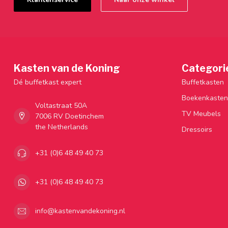
Kasten van de Koning
Categori
Dé buffetkast expert
Buffetkasten
Boekenkasten
Voltastraat 50A
TV Meubels
7006 RV Doetinchem
the Netherlands
Dressoirs
+31 (0)6 48 49 40 73
+31 (0)6 48 49 40 73
info@kastenvandekoning.nl