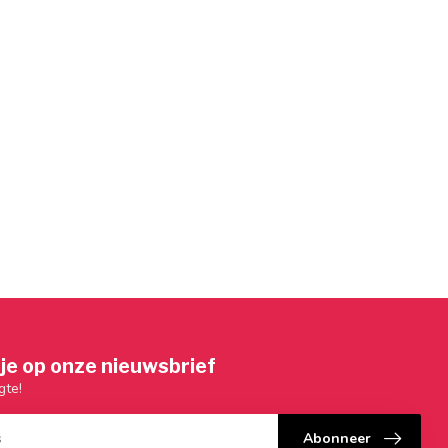
je op onze nieuwsbrief
gte!
Abonneer