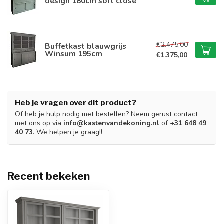
design 180cm soft close
€2.475,00
Buffetkast blauwgrijs
Winsum 195cm
€1.375,00
Heb je vragen over dit product?
Of heb je hulp nodig met bestellen? Neem gerust contact
met ons op via
info@kastenvandekoning.nl
of
+31 648 49
40 73
. We helpen je graag!!
Recent bekeken