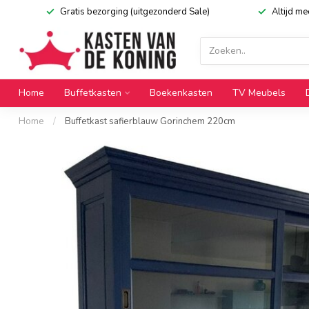
Gratis bezorging (uitgezonderd Sale)
Altijd m
Home
Buffetkasten
Boekenkasten
TV Meubels
Home
/
Buffetkast safierblauw Gorinchem 220cm