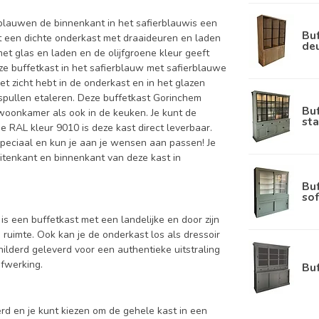
blauwen de binnenkant in het safierblauwis een
Buf
t een dichte onderkast met draaideuren en laden
de
t glas en laden en de olijfgroene kleur geeft
oze buffetkast in het safierblauw met safierblauwe
et zicht hebt in de onderkast en in het glazen
e spullen etaleren. Deze buffetkast Gorinchem
Bu
e woonkamer als ook in de keuken. Je kunt de
sta
e RAL kleur 9010 is deze kast direct leverbaar.
speciaal en kun je aan je wensen aan passen! Je
 buitenkant en binnenkant van deze kast in
Bu
sof
is een buffetkast met een landelijke en door zijn
 ruimte. Ook kan je de onderkast los als dressoir
lderd geleverd voor een authentieke uitstraling
afwerking.
Bu
d en je kunt kiezen om de gehele kast in een