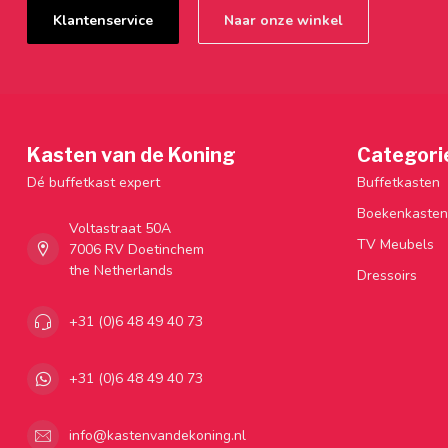
Klantenservice
Naar onze winkel
Kasten van de Koning
Categori
Dé buffetkast expert
Buffetkasten
Boekenkasten
Voltastraat 50A
TV Meubels
7006 RV Doetinchem
the Netherlands
Dressoirs
+31 (0)6 48 49 40 73
+31 (0)6 48 49 40 73
info@kastenvandekoning.nl