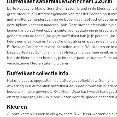
Buffetkast safierblauwGorinchem 220cm
Buffetkast safierblauw Gorinchem 220cm breed in de kleur safier
grote sfeervolle buffetkast gemaakt van massief Grenen hout me
met invallende handgrepen en de bovenkast heeft schuifdeuren me
deze tijdloze kast een moderne look. Deze statige sfeervolle tijdl
binnenkant biedt veel opbergruimte voor spullen die je graag uit h
gedeelte van de landelijke grijze buffetkast kan je je persoonlijk
heeft een sfeervolle en landelijke uitstraling en past zowel in d
Buffetkast Gorinchem tevens bestellen in alle RAL kleuren en in d
Deze buffetkast Gorinchem in het olijfgroen is daarmee uniek en 
kiest de kleur die het beste bij je interieur past. Je kunt zelfs de
verschillende kleuren laten uitvoeren
Buffetkast collectie info
Het is je vast al opgevallen: de buffetkast safierblauw Gorinchem 
afwerking een authentiek buffetkast en is een pronkstuk in iedere
bestellen in elke gewenste RAL kleur. Deze kast wordt handgeschi
en tegen meerprijs is kun je ook kiezen voor de gladde gespoten 
Kleuren
Al onze kasten kunnen in elk gewenste RAL- kleur worden gelever