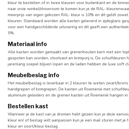
kleur te bestellen of in twee kleuren voor buitenkant en de binn
naar onze winkel/showroom te komen kun je de RAL- kleurenwaaier 
meerprijs van eigen gekozen RAL- kleur is 10% en dit geldt zowel
kleuren. Standaard worden alle kasten geleverd in zijdeglans gesp
voor een handgeschilderde uitvoering en dit geeft een authentieke
5%.
Materiaal info
Alle kasten worden gemaakt van grenenhouten kern met een topl
gespoten kan worden, stootvast en krimpvrij is, De schuifdeuren 
jarenlang soepel blijven lopen en de laden hebben de luxe soft clo
Meubelbeslag info
Het meubelbeslag is leverbaar in 2 kleuren te weten zwart/brons 
handgrepen of komgrepen. De kasten uit Roemenië met schuifdeur
aluminium geleiders en de grenen kasten uit Roemenië hangen in 
Bestellen kast
Wanneer je de kast van je dromen hebt gezien kun je deze eenvo
kleur en/ of beslag wilt aanpassen kun je een mail sturen met 
kleur en soort/kleur beslag.