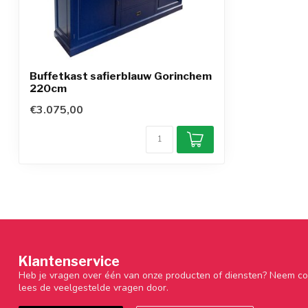
Buffetkast safierblauw Gorinchem
220cm
€3.075,00
Klantenservice
Heb je vragen over één van onze producten of diensten? Neem co
lees de veelgestelde vragen door.