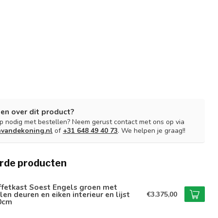
en over dit product?
lp nodig met bestellen? Neem gerust contact met ons op via
nvandekoning.nl
of
+31 648 49 40 73
. We helpen je graag!!
rde producten
ffetkast Soest Engels groen met
len deuren en eiken interieur en lijst
€3.375,00
0cm