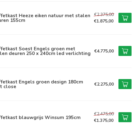
€2.375,00
fetkast Heeze eiken natuur met stalen
uren 155cm
€1.875,00
ffetkast Soest Engels groen met
€4.775,00
len deuren 250 x 240cm led verlichting
ffetkast Engels groen design 180cm
€2.275,00
t close
€2.475,00
ffetkast blauwgrijs Winsum 195cm
€1.375,00