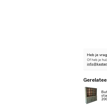
Heb je vrag
Of heb je hu
info@kaste
Gerelatee
Bu
sta
20