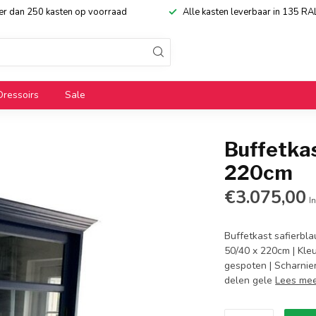
eer dan 250 kasten op voorraad
Alle kasten leverbaar in 135 RA
Dressoirs
Sale
Buffetka
220cm
€3.075,00
In
Buffetkast safierbl
50/40 x 220cm | Kle
gespoten | Scharnier
delen gele
Lees me