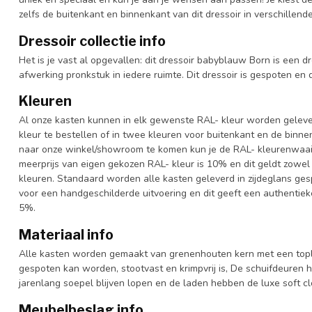
zelfs de buitenkant en binnenkant van dit dressoir in verschillend
Dressoir collectie info
Het is je vast al opgevallen: dit dressoir babyblauw Born is een dre
afwerking pronkstuk in iedere ruimte. Dit dressoir is gespoten en d
Kleuren
Al onze kasten kunnen in elk gewenste RAL- kleur worden gelever
kleur te bestellen of in twee kleuren voor buitenkant en de binn
naar onze winkel/showroom te komen kun je de RAL- kleurenwaaier 
meerprijs van eigen gekozen RAL- kleur is 10% en dit geldt zowel
kleuren. Standaard worden alle kasten geleverd in zijdeglans gesp
voor een handgeschilderde uitvoering en dit geeft een authentieke
5%.
Materiaal info
Alle kasten worden gemaakt van grenenhouten kern met een topl
gespoten kan worden, stootvast en krimpvrij is, De schuifdeuren 
jarenlang soepel blijven lopen en de laden hebben de luxe soft clo
Meubelbeslag info