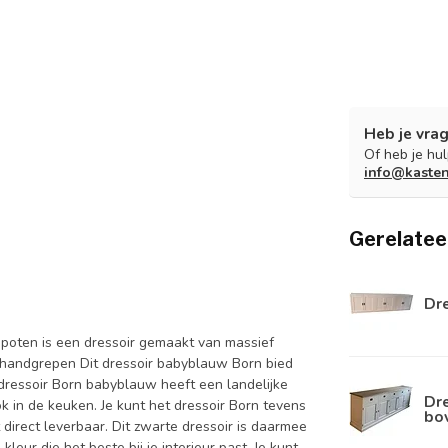
Heb je vrag
Of heb je hu
info@kaste
Gerelatee
Dr
poten is een dressoir gemaakt van massief
 handgrepen Dit dressoir babyblauw Born bied
t dressoir Born babyblauw heeft een landelijke
Dre
k in de keuken. Je kunt het dressoir Born tevens
bo
 direct leverbaar. Dit zwarte dressoir is daarmee
leur die het beste bij je interieur past. Je kunt