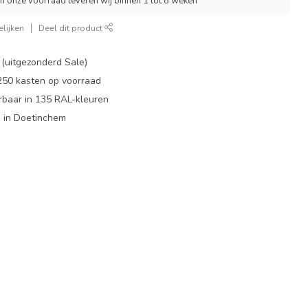
an onze voorraad leveren wij binnen 1 tot 8 weken
lijken
Deel dit product
 (uitgezonderd Sale)
 250 kasten op voorraad
rbaar in 135 RAL-kleuren
 in Doetinchem