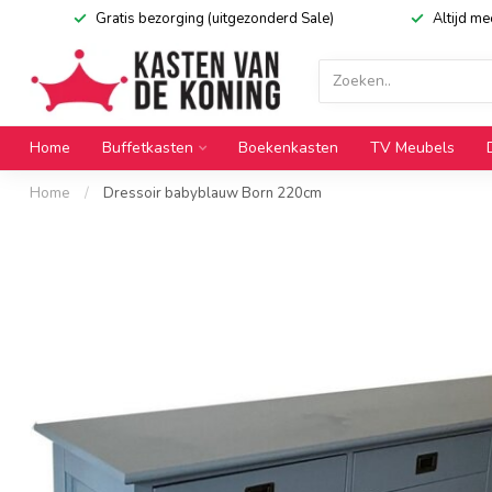
Gratis bezorging (uitgezonderd Sale)
Altijd m
Home
Buffetkasten
Boekenkasten
TV Meubels
Home
/
Dressoir babyblauw Born 220cm