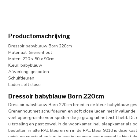
Productomschrijving
Dressoir babyblauw Born 220cm
Materiaal: Grenenhout
Maten: 220 x 50 x 90cm
Kleur: babyblauw
Afwerking: gespoten
Schuifdeuren
Laden soft close
Dressoir babyblauw Born 220cm
Dressoir babyblauw Born 220cm breed in de kleur babyblauw ges
Grenenhout met schuifdeuren en soft close laden met invallende
veel opbergruimte voor spullen die je graag uit het zicht hebt. Di
uitstraling en past zowel in de woonkamer, hal, slaapkamer als oo
bestellen in alle RAL kleuren en in de RAL kleur 9010 is deze kast
uniek en speciaal en kun je aan je wensen aan passen! Je kiest de k