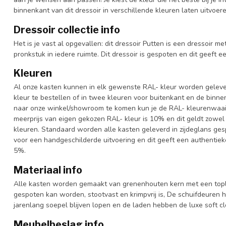
binnenkant van dit dressoir in verschillende kleuren laten uitvoere
Dressoir collectie info
Het is je vast al opgevallen: dit dressoir Putten is een dressoir me
pronkstuk in iedere ruimte. Dit dressoir is gespoten en dit geeft e
Kleuren
Al onze kasten kunnen in elk gewenste RAL- kleur worden gelever
kleur te bestellen of in twee kleuren voor buitenkant en de binn
naar onze winkel/showroom te komen kun je de RAL- kleurenwaaier 
meerprijs van eigen gekozen RAL- kleur is 10% en dit geldt zowel
kleuren. Standaard worden alle kasten geleverd in zijdeglans gesp
voor een handgeschilderde uitvoering en dit geeft een authentieke
5%.
Materiaal info
Alle kasten worden gemaakt van grenenhouten kern met een topl
gespoten kan worden, stootvast en krimpvrij is, De schuifdeuren 
jarenlang soepel blijven lopen en de laden hebben de luxe soft clo
Meubelbeslag info