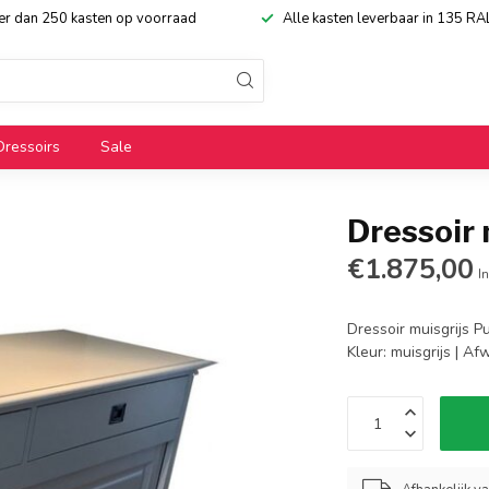
eer dan 250 kasten op voorraad
Alle kasten leverbaar in 135 RA
Dressoirs
Sale
Dressoir
€1.875,00
In
Dressoir muisgrijs P
Kleur: muisgrijs | A