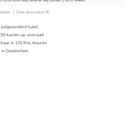
an onze voorraad leveren wij binnen 1 tot 8 weken
lijken
Deel dit product
 (uitgezonderd Sale)
 250 kasten op voorraad
rbaar in 135 RAL-kleuren
 in Doetinchem