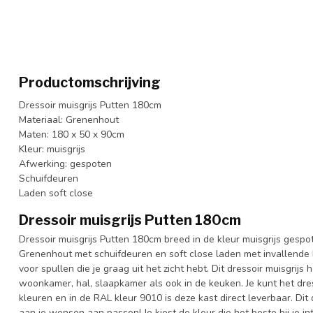
Productomschrijving
Dressoir muisgrijs Putten 180cm
Materiaal: Grenenhout
Maten: 180 x 50 x 90cm
Kleur: muisgrijs
Afwerking: gespoten
Schuifdeuren
Laden soft close
Dressoir muisgrijs Putten 180cm
Dressoir muisgrijs Putten 180cm breed in de kleur muisgrijs gesp
Grenenhout met schuifdeuren en soft close laden met invallende 
voor spullen die je graag uit het zicht hebt. Dit dressoir muisgrijs 
woonkamer, hal, slaapkamer als ook in de keuken. Je kunt het dres
kleuren en in de RAL kleur 9010 is deze kast direct leverbaar. Dit
aan je wensen aan passen! Je kiest de kleur die het beste bij je in