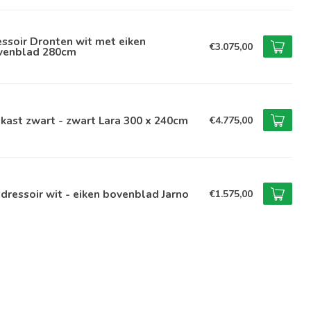
ssoir Dronten wit met eiken
€3.075,00
venblad 280cm
kast zwart - zwart Lara 300 x 240cm
€4.775,00
dressoir wit - eiken bovenblad Jarno
€1.575,00