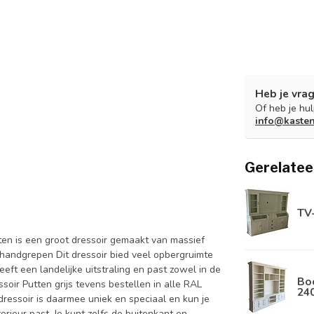
Heb je vrag
Of heb je hu
info@kaste
Gerelatee
TV
oten is een groot dressoir gemaakt van massief
handgrepen Dit dressoir bied veel opbergruimte
heeft een landelijke uitstraling en past zowel in de
Boe
soir Putten grijs tevens bestellen in alle RAL
24
 dressoir is daarmee uniek en speciaal en kun je
terieur past. Je kunt zelfs de buitenkant en