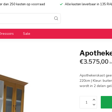
eer dan 250 kasten op voorraad
Alle kasten leverbaar in 135 RA
Dressoirs
Sale
Apotheke
€3.575,00
In
Apothekerskast geel
220cm | Kleur: buite
wordt in 2 delen ge