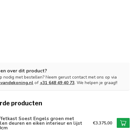
en over dit product?
lp nodig met bestellen? Neem gerust contact met ons op via
nvandekoning.nl
of
+31 648 49 40 73
. We helpen je graag!!
rde producten
ffetkast Soest Engels groen met
len deuren en eiken interieur en lijst
€3.375,00
0cm