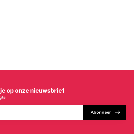
je op onze nieuwsbrief
gte!
Abonneer