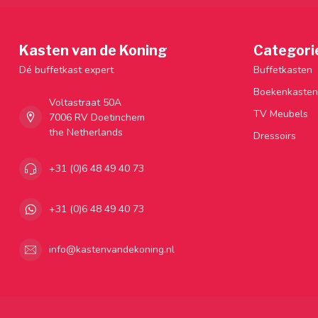
Kasten van de Koning
Categori
Dé buffetkast expert
Buffetkasten
Boekenkasten
Voltastraat 50A
TV Meubels
7006 RV Doetinchem
the Netherlands
Dressoirs
+31 (0)6 48 49 40 73
+31 (0)6 48 49 40 73
info@kastenvandekoning.nl