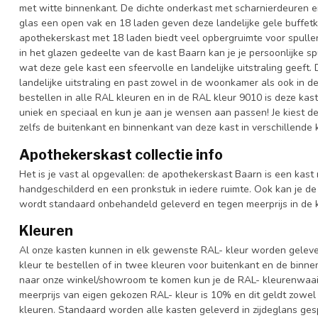
met witte binnenkant. De dichte onderkast met scharnierdeuren 
glas een open vak en 18 laden geven deze landelijke gele buffetka
apothekerskast met 18 laden biedt veel opbergruimte voor spullen 
in het glazen gedeelte van de kast Baarn kan je je persoonlijke 
wat deze gele kast een sfeervolle en landelijke uitstraling geeft.
landelijke uitstraling en past zowel in de woonkamer als ook in d
bestellen in alle RAL kleuren en in de RAL kleur 9010 is deze kas
uniek en speciaal en kun je aan je wensen aan passen! Je kiest de k
zelfs de buitenkant en binnenkant van deze kast in verschillende 
Apothekerskast collectie info
Het is je vast al opgevallen: de apothekerskast Baarn is een kast m
handgeschilderd en een pronkstuk in iedere ruimte. Ook kan je de 
wordt standaard onbehandeld geleverd en tegen meerprijs in de k
Kleuren
Al onze kasten kunnen in elk gewenste RAL- kleur worden gelever
kleur te bestellen of in twee kleuren voor buitenkant en de binn
naar onze winkel/showroom te komen kun je de RAL- kleurenwaaier 
meerprijs van eigen gekozen RAL- kleur is 10% en dit geldt zowel
kleuren. Standaard worden alle kasten geleverd in zijdeglans gesp