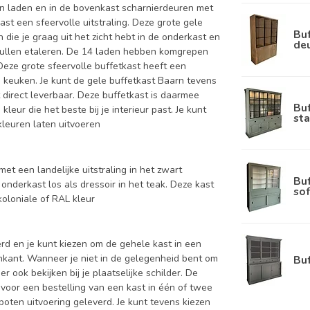
en laden en in de bovenkast scharnierdeuren met
st een sfeervolle uitstraling. Deze grote gele
Buf
die je graag uit het zicht hebt in de onderkast en
de
spullen etaleren. De 14 laden hebben komgrepen
 Deze grote sfeervolle buffetkast heeft een
e keuken. Je kunt de gele buffetkast Baarn tevens
t direct leverbaar. Deze buffetkast is daarmee
Bu
leur die het beste bij je interieur past. Je kunt
sta
kleuren laten uitvoeren
et een landelijke uitstraling in het zwart
Bu
onderkast los als dressoir in het teak. Deze kast
sof
oloniale of RAL kleur
d en je kunt kiezen om de gehele kast in een
enkant. Wanneer je niet in de gelegenheid bent om
Bu
ook bekijken bij je plaatselijke schilder. De
 voor een bestelling van een kast in één of twee
oten uitvoering geleverd. Je kunt tevens kiezen