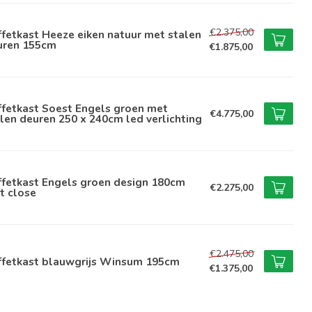
€2.375,00
fetkast Heeze eiken natuur met stalen
uren 155cm
€1.875,00
ffetkast Soest Engels groen met
€4.775,00
len deuren 250 x 240cm led verlichting
ffetkast Engels groen design 180cm
€2.275,00
t close
€2.475,00
ffetkast blauwgrijs Winsum 195cm
€1.375,00