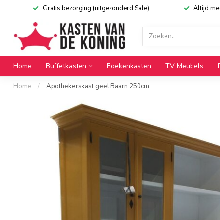
Gratis bezorging (uitgezonderd Sale)
Altijd m
Home
Buffetkasten
Boekenkasten
TV Meubels
Home
/
Apothekerskast geel Baarn 250cm