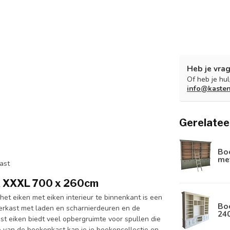
Heb je vrag
Of heb je hu
info@kaste
Gerelatee
Boe
met
ast
jk XXXL 700 x 260cm
et eiken met eiken interieur te binnenkant is een
Boe
rkast met laden en scharnierdeuren en de
24
t eiken biedt veel opbergruimte voor spullen die
te van de boekenkast kan je je boekencollectie en