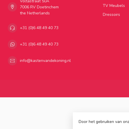
Voltastraat 50A
TV Meubels
7006 RV Doetinchem
the Netherlands
Dressoirs
+31 (0)6 48 49 40 73
+31 (0)6 48 49 40 73
info@kastenvandekoning.nl
Door het gebruiken van onz
© Copyright 