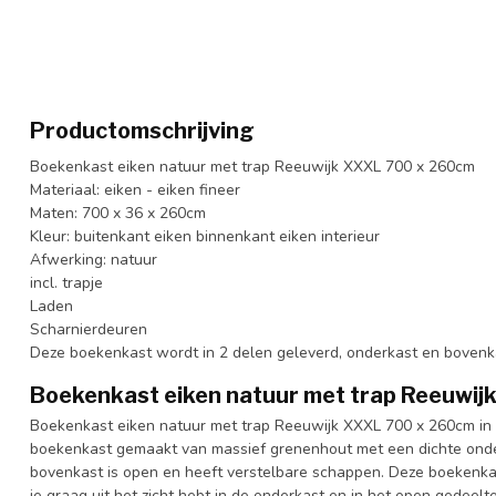
Productomschrijving
Boekenkast eiken natuur met trap Reeuwijk XXXL 700 x 260cm
Materiaal: eiken - eiken fineer
Maten: 700 x 36 x 260cm
Kleur: buitenkant eiken binnenkant eiken interieur
Afwerking: natuur
incl. trapje
Laden
Scharnierdeuren
Deze boekenkast wordt in 2 delen geleverd, onderkast en bovenk
Boekenkast eiken natuur met trap Reeuwi
Boekenkast eiken natuur met trap Reeuwijk XXXL 700 x 260cm in h
boekenkast gemaakt van massief grenenhout met een dichte onde
bovenkast is open en heeft verstelbare schappen. Deze boekenkas
je graag uit het zicht hebt in de onderkast en in het open gedeel