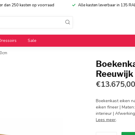
eer dan 250 kasten op voorraad
Alle kasten leverbaar in 135 RA
Dressoirs
Sale
60cm
Boekenka
Reeuwijk
€13.675,0
Boekenkast eiken na
eiken fineer | Maten
interieur | Afwerking
Lees meer
.