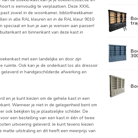
 hoort is eenvoudig te verplaatsen. Deze XXXL
en past zowel in de woonkamer, bibliotheekkamer
Boe
llen in alle RAL kleuren en in de RAL kleur 9010
tra
en speciaal en kun je aan je wensen aan passen!
 de buitenkant en binnenkant van deze kast in
Bo
30
boekenkast met een landelijke en door zijn
 ruimte. Ook kan je de onderkast los als dressoir
d geleverd in handgeschilderde afwerking en
Bo
d en je kunt kiezen om de gehele kast in een
enkant. Wanneer je niet in de gelegenheid bent om
ook bekijken bij je plaatselijke schilder. De
 voor een bestelling van een kast in één of twee
oten uitvoering geleverd. Je kunt tevens kiezen
 matte uitstraling en dit heeft een meerprijs van