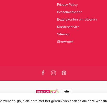
Privacy Policy
Betaalmethoden
Bezorgkosten en retouren
Klantenservice
Sitemap
Showroom
e website, ga je akkoord met het gebruik van cookies om onze websit
2026 Kasten van de Koning
- Powered by
Lightspeed
-
Lightspeed design
by