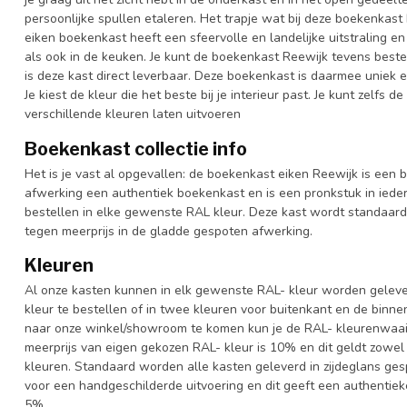
persoonlijke spullen etaleren. Het trapje wat bij deze boekenkast
eiken boekenkast heeft een sfeervolle en landelijke uitstraling 
als ook in de keuken. Je kunt de boekenkast Reewijk tevens beste
is deze kast direct leverbaar. Deze boekenkast is daarmee uniek 
Je kiest de kleur die het beste bij je interieur past. Je kunt zelfs
verschillende kleuren laten uitvoeren
Boekenkast collectie info
Het is je vast al opgevallen: de boekenkast eiken Reewijk is een 
afwerking een authentiek boekenkast en is een pronkstuk in iedere
bestellen in elke gewenste RAL kleur. Deze kast wordt standaar
tegen meerprijs in de gladde gespoten afwerking.
Kleuren
Al onze kasten kunnen in elk gewenste RAL- kleur worden gelever
kleur te bestellen of in twee kleuren voor buitenkant en de binn
naar onze winkel/showroom te komen kun je de RAL- kleurenwaaier 
meerprijs van eigen gekozen RAL- kleur is 10% en dit geldt zowel
kleuren. Standaard worden alle kasten geleverd in zijdeglans gesp
voor een handgeschilderde uitvoering en dit geeft een authentieke
5%.