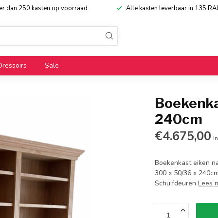
eer dan 250 kasten op voorraad
Alle kasten leverbaar in 135 RA
Dressoirs
Sale
Boekenka
240cm
€4.675,00
In
Boekenkast eiken nat
300 x 50/36 x 240cm 
Schuifdeuren
Lees 