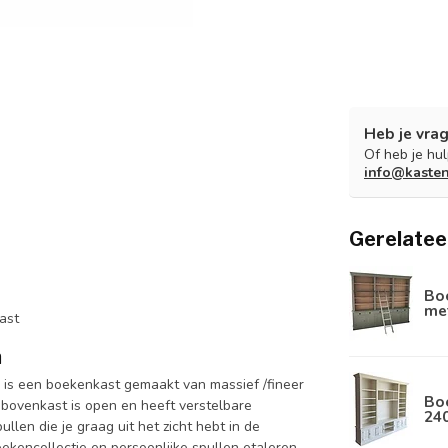
Heb je vrag
Of heb je hu
info@kaste
Gerelatee
Boe
met
ast
m
 is een boekenkast gemaakt van massief /fineer
Boe
bovenkast is open en heeft verstelbare
24
len die je graag uit het zicht hebt in de
ekencollectie en persoonlijke spullen etaleren.