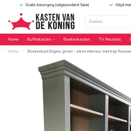
Gratis bezorging (uitgezonderd Sale)
Altijd m
Home
Buffetkasten
Boekenkasten
TV Meubels
Home
/
Boekenkast Engels groen - eiken interieur met trap Reeuw