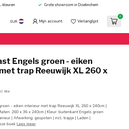
L-kleuren
Grote showroom in Doetinchem
0
Mijn account
Verlanglijst
EUR
st Engels groen - eiken
 met trap Reeuwijk XL 260 x
cl. btw
roen - eiken interieur met trap Reeuwijk XL 260 x 240cm |
Maten: 260 x 36 x 240cm | Kleur: buitenkant Engels groen
rieur | Afwerking: gespoten | incl. trapje | Laden |
Deze boek
Lees meer
.