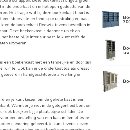
telbare schappen. Deze boekenkast Engels groen
bt in de onderkast en in het open gedeelte van de
eren. Het trapje wat bij deze boekenkast hoort is
Bo
een sfeervolle en landelijke uitstraling en past
30
e kunt de boekenkast Reewijk tevens bestellen in
erbaar. Deze boekenkast is daarmee uniek en
et beste bij je interieur past. Je kunt zelfs de
laten uitvoeren
Bo
tra
is een boekenkast met een landelijke en door zijn
 ruimte. Ook kan je de onderkast los als dressoir
d geleverd in handgeschilderde afwerking en
Bo
d en je kunt kiezen om de gehele kast in een
enkant. Wanneer je niet in de gelegenheid bent om
ook bekijken bij je plaatselijke schilder. De
 voor een bestelling van een kast in één of twee
oten uitvoering geleverd. Je kunt tevens kiezen
 matte uitstraling en dit heeft een meerprijs van