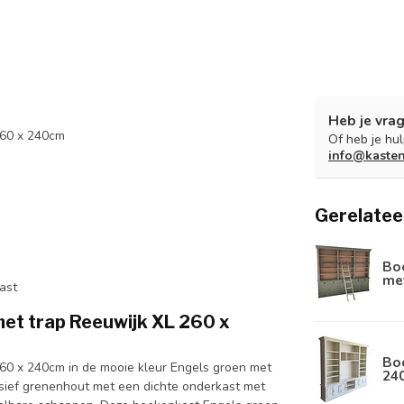
Heb je vrag
260 x 240cm
Of heb je hu
info@kaste
Gerelatee
Boe
met
ast
met trap Reeuwijk XL 260 x
Boe
260 x 240cm in de mooie kleur Engels groen met
24
sief grenenhout met een dichte onderkast met