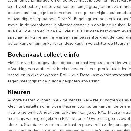
laden en scharnierdeuren en de bovenkast is open en heeft vers
biedt veel opbergruimte voor spullen die je graag uit het zicht he
boekenkast kan je je boekencollectie en persoonlijke spullen etal
eenvoudig te verplaatsen. Deze XL Engels groen boekenkast heeft 
zowel in de woonkamer, bibliotheekkamer als ook in de keuken. J
alle RAL kleuren en in de RAL kleur 9010 is deze kast direct lev
speciaal en kun je aan je wensen aan passen! Je kiest de kleur die h
buitenkant en binnenkant van deze kast in verschillende kleuren 
Boekenkast collectie info
Het is je vast al opgevallen: de boekenkast Engels groen Reewijk 
afwerking een authentiek boekenkast en is een pronkstuk in iedere
bestellen in elke gewenste RAL kleur. Deze kast wordt standaar
tegen meerprijs in de gladde gespoten afwerking.
Kleuren
Al onze kasten kunnen in elk gewenste RAL- kleur worden gelever
kleur te bestellen of in twee kleuren voor buitenkant en de binn
naar onze winkel/showroom te komen kun je de RAL- kleurenwaaier 
meerprijs van eigen gekozen RAL- kleur is 10% en dit geldt zowel
kleuren. Standaard worden alle kasten geleverd in zijdeglans gesp
voor een handgeschilderde uitvoering en dit geeft een authentieke