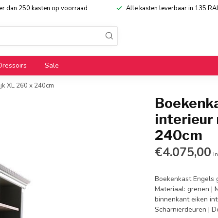
eer dan 250 kasten op voorraad
Alle kasten leverbaar in 135 RA
Dressoirs
Sale
ijk XL 260 x 240cm
Boekenka
interieur
240cm
€4.075,00
In
Boekenkast Engels g
Materiaal: grenen | 
binnenkant eiken inte
Scharnierdeuren | 