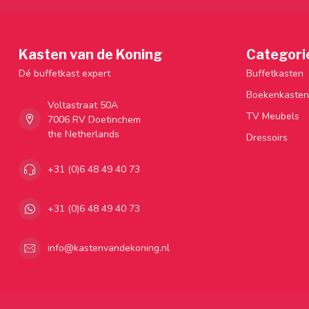
Kasten van de Koning
Categori
Dé buffetkast expert
Buffetkasten
Boekenkasten
Voltastraat 50A
TV Meubels
7006 RV Doetinchem
the Netherlands
Dressoirs
+31 (0)6 48 49 40 73
+31 (0)6 48 49 40 73
info@kastenvandekoning.nl