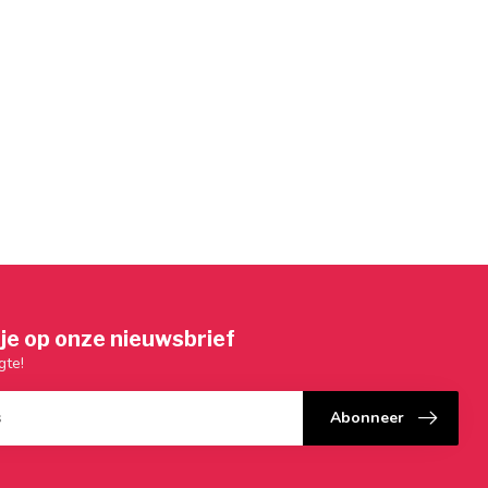
je op onze nieuwsbrief
gte!
Abonneer