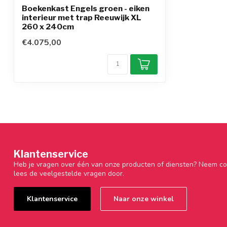
Boekenkast Engels groen - eiken
interieur met trap Reeuwijk XL
260 x 240cm
€4.075,00
Klantenservice
Heb je vragen over één van onze producten of diensten? Neem co
lees de veelgestelde vragen door.
Klantenservice
Naar onze winkel