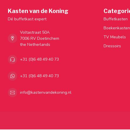
Kasten van de Koning
Categori
Dé buffetkast expert
Buffetkasten
Boekenkasten
Voltastraat 50A
TV Meubels
7006 RV Doetinchem
the Netherlands
Dressoirs
+31 (0)6 48 49 40 73
+31 (0)6 48 49 40 73
info@kastenvandekoning.nl