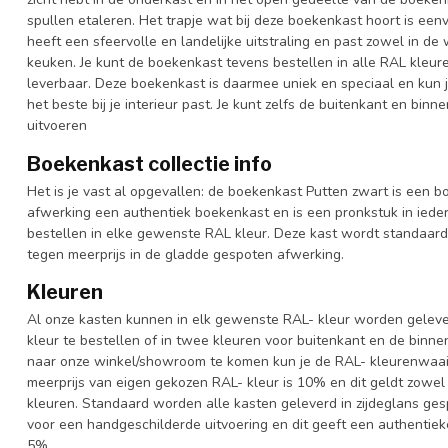
spullen etaleren. Het trapje wat bij deze boekenkast hoort is ee
heeft een sfeervolle en landelijke uitstraling en past zowel in d
keuken. Je kunt de boekenkast tevens bestellen in alle RAL kleure
leverbaar. Deze boekenkast is daarmee uniek en speciaal en kun j
het beste bij je interieur past. Je kunt zelfs de buitenkant en bin
uitvoeren
Boekenkast collectie info
Het is je vast al opgevallen: de boekenkast Putten zwart is een b
afwerking een authentiek boekenkast en is een pronkstuk in iedere
bestellen in elke gewenste RAL kleur. Deze kast wordt standaar
tegen meerprijs in de gladde gespoten afwerking.
Kleuren
Al onze kasten kunnen in elk gewenste RAL- kleur worden gelever
kleur te bestellen of in twee kleuren voor buitenkant en de binn
naar onze winkel/showroom te komen kun je de RAL- kleurenwaaier 
meerprijs van eigen gekozen RAL- kleur is 10% en dit geldt zowel
kleuren. Standaard worden alle kasten geleverd in zijdeglans gesp
voor een handgeschilderde uitvoering en dit geeft een authentieke
5%.