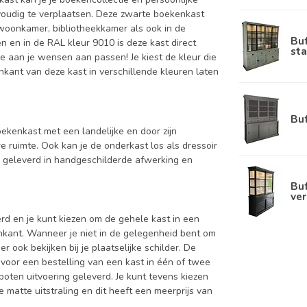
nvoudig te verplaatsen. Deze zwarte boekenkast
e woonkamer, bibliotheekkamer als ook in de
Bu
n en in de RAL kleur 9010 is deze kast direct
sta
e aan je wensen aan passen! Je kiest de kleur die
nenkant van deze kast in verschillende kleuren laten
Bu
oekenkast met een landelijke en door zijn
 ruimte. Ook kan je de onderkast los als dressoir
d geleverd in handgeschilderde afwerking en
Buf
ver
d en je kunt kiezen om de gehele kast in een
enkant. Wanneer je niet in de gelegenheid bent om
ook bekijken bij je plaatselijke schilder. De
 voor een bestelling van een kast in één of twee
oten uitvoering geleverd. Je kunt tevens kiezen
 matte uitstraling en dit heeft een meerprijs van