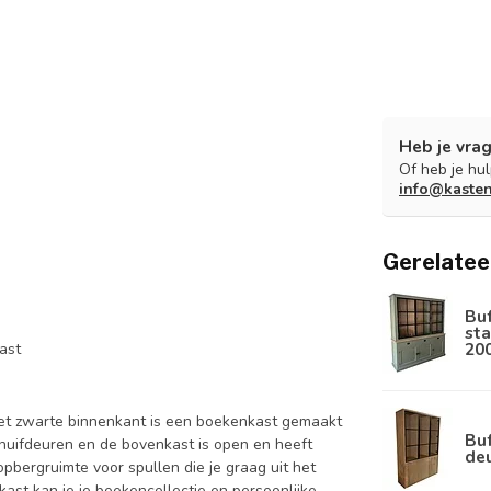
Heb je vrag
Of heb je hu
info@kaste
Gerelatee
Bu
sta
20
ast
et zwarte binnenkant is een boekenkast gemaakt
Buf
huifdeuren en de bovenkast is open en heeft
de
pbergruimte voor spullen die je graag uit het
ast kan je je boekencollectie en persoonlijke