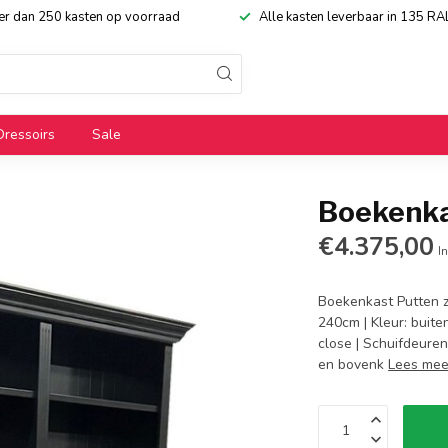
eer dan 250 kasten op voorraad
Alle kasten leverbaar in 135 RA
Dressoirs
Sale
Boekenka
€4.375,00
In
Boekenkast Putten z
240cm | Kleur: buit
close | Schuifdeuren
en bovenk
Lees mee