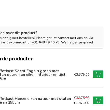
en over dit product?
lp nodig met bestellen? Neem gerust contact met ons op via
nvandekoning.nl
of
+31 648 49 40 73
. We helpen je graag!!
rde producten
ffetkast Soest Engels groen met
len deuren en eiken interieur en lijst
€3.375,00
0cm
€2.375,00
fetkast Heeze eiken natuur met stalen
uren 155cm
€1.875,00