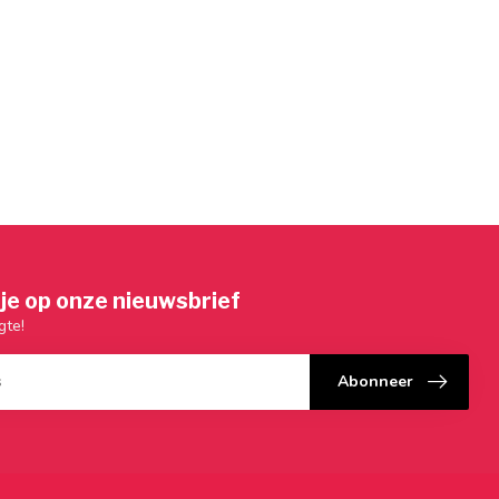
je op onze nieuwsbrief
gte!
Abonneer