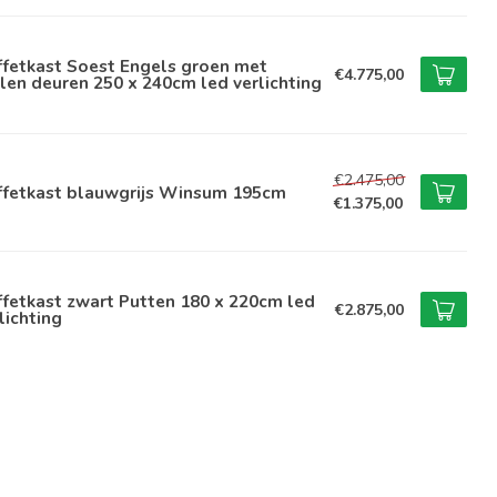
ffetkast Soest Engels groen met
€4.775,00
len deuren 250 x 240cm led verlichting
€2.475,00
ffetkast blauwgrijs Winsum 195cm
€1.375,00
fetkast zwart Putten 180 x 220cm led
€2.875,00
lichting