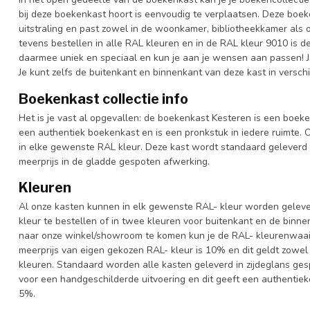
bij deze boekenkast hoort is eenvoudig te verplaatsen. Deze boek
uitstraling en past zowel in de woonkamer, bibliotheekkamer als 
tevens bestellen in alle RAL kleuren en in de RAL kleur 9010 is d
daarmee uniek en speciaal en kun je aan je wensen aan passen! Je k
Je kunt zelfs de buitenkant en binnenkant van deze kast in versch
Boekenkast collectie info
Het is je vast al opgevallen: de boekenkast Kesteren is een boeke
een authentiek boekenkast en is een pronkstuk in iedere ruimte. O
in elke gewenste RAL kleur. Deze kast wordt standaard geleverd
meerprijs in de gladde gespoten afwerking.
Kleuren
Al onze kasten kunnen in elk gewenste RAL- kleur worden gelever
kleur te bestellen of in twee kleuren voor buitenkant en de binn
naar onze winkel/showroom te komen kun je de RAL- kleurenwaaier 
meerprijs van eigen gekozen RAL- kleur is 10% en dit geldt zowel
kleuren. Standaard worden alle kasten geleverd in zijdeglans gesp
voor een handgeschilderde uitvoering en dit geeft een authentieke
5%.