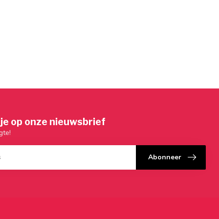
je op onze nieuwsbrief
gte!
Abonneer