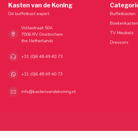
Kasten van de Koning
Categori
Dé buffetkast expert
Buffetkasten
Boekenkasten
Voltastraat 50A
TV Meubels
7006 RV Doetinchem
the Netherlands
Dressoirs
+31 (0)6 48 49 40 73
+31 (0)6 48 49 40 73
info@kastenvandekoning.nl