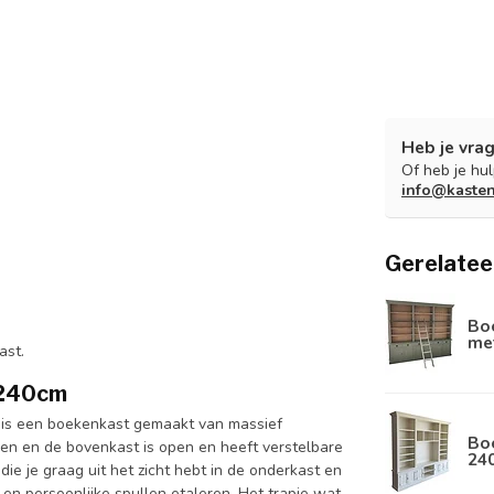
Heb je vrag
Of heb je hu
info@kaste
Gerelatee
Boe
met
ast.
 240cm
 is een boekenkast gemaakt van massief
Boe
en en de bovenkast is open en heeft verstelbare
24
e je graag uit het zicht hebt in de onderkast en
en persoonlijke spullen etaleren. Het trapje wat