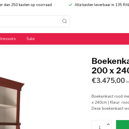
eer dan 250 kasten op voorraad
Alle kasten leverbaar in 135 RA
Dressoirs
Sale
Boekenka
200 x 2
€3.475,00
In
Boekenkast rood met
x 240cm | Kleur: rood
Deze boekenkast wor