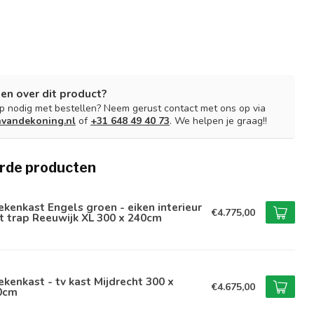
en over dit product?
lp nodig met bestellen? Neem gerust contact met ons op via
nvandekoning.nl
of
+31 648 49 40 73
. We helpen je graag!!
rde producten
kenkast Engels groen - eiken interieur
€4.775,00
 trap Reeuwijk XL 300 x 240cm
kenkast - tv kast Mijdrecht 300 x
€4.675,00
0cm