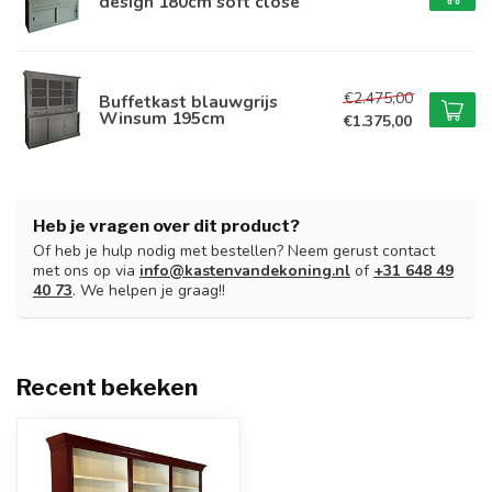
design 180cm soft close
€2.475,00
Buffetkast blauwgrijs
Winsum 195cm
€1.375,00
Heb je vragen over dit product?
Of heb je hulp nodig met bestellen? Neem gerust contact
met ons op via
info@kastenvandekoning.nl
of
+31 648 49
40 73
. We helpen je graag!!
Recent bekeken