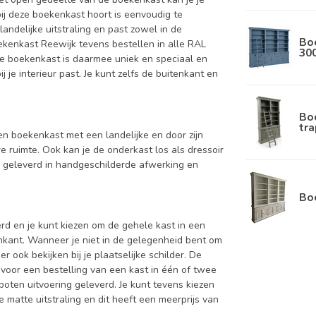
bij deze boekenkast hoort is eenvoudig te
andelijke uitstraling en past zowel in de
Bo
ekenkast Reewijk tevens bestellen in alle RAL
30
eze boekenkast is daarmee uniek en speciaal en
 je interieur past. Je kunt zelfs de buitenkant en
Bo
tra
een boekenkast met een landelijke en door zijn
 ruimte. Ook kan je de onderkast los als dressoir
d geleverd in handgeschilderde afwerking en
Bo
d en je kunt kiezen om de gehele kast in een
enkant. Wanneer je niet in de gelegenheid bent om
ook bekijken bij je plaatselijke schilder. De
 voor een bestelling van een kast in één of twee
oten uitvoering geleverd. Je kunt tevens kiezen
 matte uitstraling en dit heeft een meerprijs van