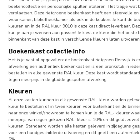
boekencollectie en persoonlijke spullen etaleren. Het trapje wat 
verplaatsen. Deze rietgroene boekenkast heeft een sfeervolle en l
woonkamer, bibliotheekkamer als ook in de keuken. Je kunt de bo
kleuren en in de RAL kleur 9010 is deze kast direct leverbaar. D
kun je aan je wensen aan passen! Je kiest de kleur die het beste bij
binnenkant van deze kast in verschillende kleuren laten uitvoeren
Boekenkast collectie info
Het is je vast al opgevallen: de boekenkast rietgroen Reewijk is 
afwerking een authentiek boekenkast en is een pronkstuk in iedere
bestellen in elke gewenste RAL kleur. Deze kast wordt standaar
tegen meerprijs in de gladde gespoten afwerking.
Kleuren
Al onze kasten kunnen in elk gewenste RAL- kleur worden gelever
kleur te bestellen of in twee kleuren voor buitenkant en de binn
naar onze winkel/showroom te komen kun je de RAL- kleurenwaaier 
meerprijs van eigen gekozen RAL- kleur is 10% en dit geldt zowel
kleuren. Standaard worden alle kasten geleverd in zijdeglans gesp
voor een handgeschilderde uitvoering en dit geeft een authentieke
5%.