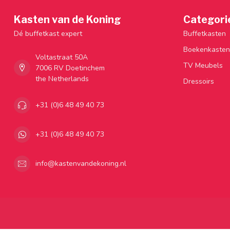
Kasten van de Koning
Categori
Dé buffetkast expert
Buffetkasten
Boekenkasten
Voltastraat 50A
TV Meubels
7006 RV Doetinchem
the Netherlands
Dressoirs
+31 (0)6 48 49 40 73
+31 (0)6 48 49 40 73
info@kastenvandekoning.nl