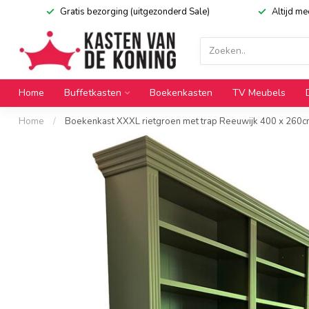
Gratis bezorging (uitgezonderd Sale)
Altijd m
Home
Buffetkasten
Boekenkasten
TV Meubels
Home
/
Boekenkast XXXL rietgroen met trap Reeuwijk 400 x 260