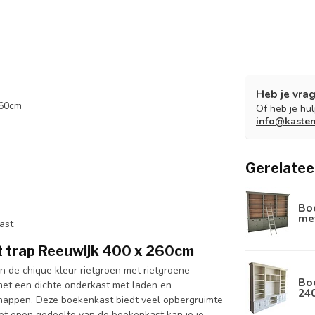
Heb je vrag
260cm
Of heb je hu
info@kaste
Gerelatee
Boe
met
ast
t trap Reeuwijk 400 x 260cm
n de chique kleur rietgroen met rietgroene
Boe
et een dichte onderkast met laden en
24
chappen. Deze boekenkast biedt veel opbergruimte
 het open gedeelte van de boekenkast kan je je