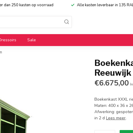
eer dan 250 kasten op voorraad
Alle kasten leverbaar in 135 RA
Dressoirs
Sale
cm
Boekenka
Reeuwijk
€6.675,00
In
Boekenkast XXXL rie
Maten: 400 x 36 x 26
Afwerking: gespoten 
in 2 d
Lees meer
.