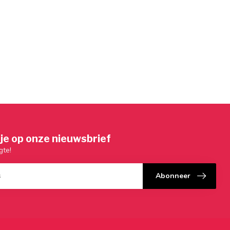
je op onze nieuwsbrief
gte!
Abonneer