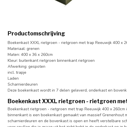
Productomschrijving
Boekenkast XXXL rietgroen - rietgroen met trap Reeuwijk 400 x 
Materiaal: grenen
Maten: 400 x 36 x 260cm
Kleur: buitenkant rietgroen binnenkant rietgroen
Afwerking: gespoten
incl. trapje
Laden
Scharnierdeuren
Deze boekenkast wordt in 7 delen geleverd, onderkast en bovenk
Boekenkast XXXL rietgroen - rietgroen me
Boekenkast rietgroen - rietgroen met trap Reeuwijk 400 x 260cm i
binnenkant is een boekenkast gemaakt van massief Grenenhout m
scharnierdeuren en de bovenkast is open en heeft verstelbare s
voor spullen die je graag uit het zicht hebt in de onderkast en in