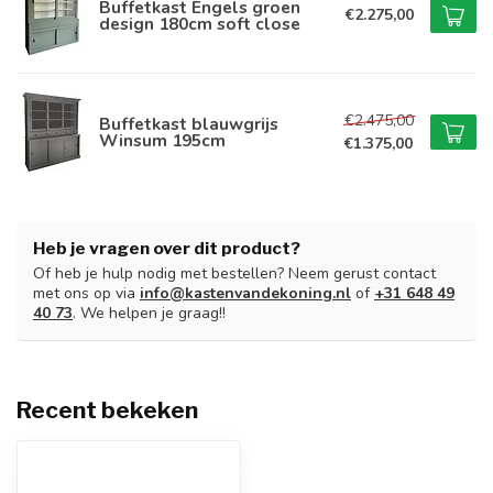
Buffetkast Engels groen
€2.275,00
design 180cm soft close
€2.475,00
Buffetkast blauwgrijs
Winsum 195cm
€1.375,00
Heb je vragen over dit product?
Of heb je hulp nodig met bestellen? Neem gerust contact
met ons op via
info@kastenvandekoning.nl
of
+31 648 49
40 73
. We helpen je graag!!
Recent bekeken