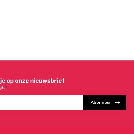
je op onze nieuwsbrief
gte!
Abonneer