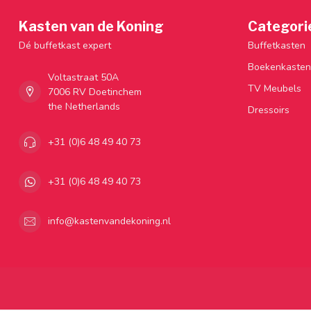
Kasten van de Koning
Categori
Dé buffetkast expert
Buffetkasten
Boekenkasten
Voltastraat 50A
TV Meubels
7006 RV Doetinchem
the Netherlands
Dressoirs
+31 (0)6 48 49 40 73
+31 (0)6 48 49 40 73
info@kastenvandekoning.nl