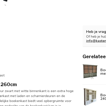
Heb je vrag
Of heb je hu
info@kaste
Gerelatee
Boe
met
ast
x 260cm
ur zwart met witte binnenkant is een extra hoge
Boe
rkast met laden en scharnierdeuren en de
24
elijke boekenkast biedt veel opbergruimte voor
open gedeelte van de boekenkast kan je je