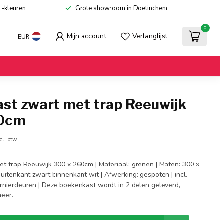
L-kleuren
Grote showroom in Doetinchem
0
Mijn account
Verlanglijst
EUR
st zwart met trap Reeuwijk
60cm
cl. btw
t trap Reeuwijk 300 x 260cm | Materiaal: grenen | Maten: 300 x
buitenkant zwart binnenkant wit | Afwerking: gespoten | incl.
arnierdeuren | Deze boekenkast wordt in 2 delen geleverd,
meer
.