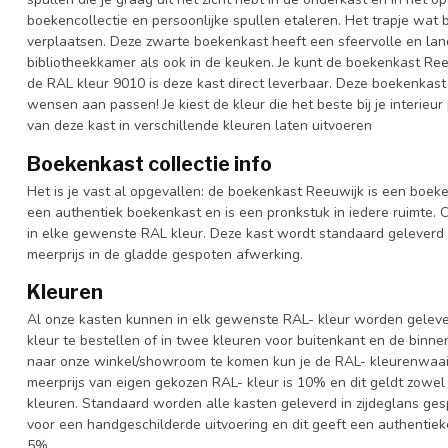
boekencollectie en persoonlijke spullen etaleren. Het trapje wat 
verplaatsen. Deze zwarte boekenkast heeft een sfeervolle en land
bibliotheekkamer als ook in de keuken. Je kunt de boekenkast Ree
de RAL kleur 9010 is deze kast direct leverbaar. Deze boekenkast
wensen aan passen! Je kiest de kleur die het beste bij je interieur
van deze kast in verschillende kleuren laten uitvoeren
Boekenkast collectie info
Het is je vast al opgevallen: de boekenkast Reeuwijk is een boeke
een authentiek boekenkast en is een pronkstuk in iedere ruimte. O
in elke gewenste RAL kleur. Deze kast wordt standaard geleverd
meerprijs in de gladde gespoten afwerking.
Kleuren
Al onze kasten kunnen in elk gewenste RAL- kleur worden gelever
kleur te bestellen of in twee kleuren voor buitenkant en de binn
naar onze winkel/showroom te komen kun je de RAL- kleurenwaaier 
meerprijs van eigen gekozen RAL- kleur is 10% en dit geldt zowel
kleuren. Standaard worden alle kasten geleverd in zijdeglans gesp
voor een handgeschilderde uitvoering en dit geeft een authentieke
5%.