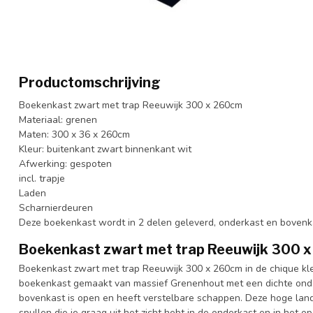
Productomschrijving
Boekenkast zwart met trap Reeuwijk 300 x 260cm
Materiaal: grenen
Maten: 300 x 36 x 260cm
Kleur: buitenkant zwart binnenkant wit
Afwerking: gespoten
incl. trapje
Laden
Scharnierdeuren
Deze boekenkast wordt in 2 delen geleverd, onderkast en bovenk
Boekenkast zwart met trap Reeuwijk 300 
Boekenkast zwart met trap Reeuwijk 300 x 260cm in de chique kle
boekenkast gemaakt van massief Grenenhout met een dichte onde
bovenkast is open en heeft verstelbare schappen. Deze hoge land
spullen die je graag uit het zicht hebt in de onderkast en in het 