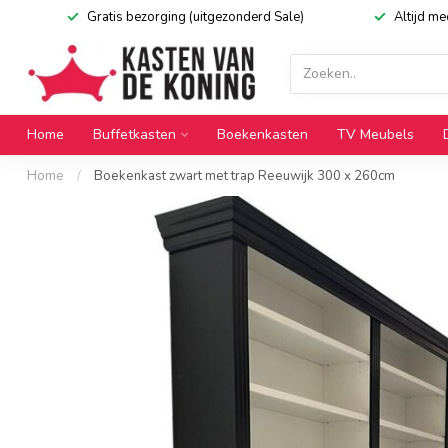
Gratis bezorging (uitgezonderd Sale)
Altijd m
Home
Buffetkasten
Boekenkasten
TV Meubels
Home
/
Boekenkast zwart met trap Reeuwijk 300 x 260cm