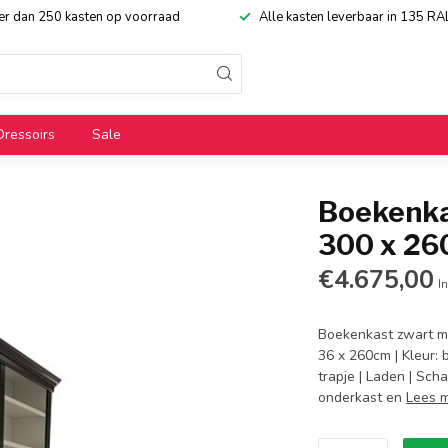
eer dan 250 kasten op voorraad
Alle kasten leverbaar in 135 RA
Dressoirs
Sale
Boekenka
300 x 2
€4.675,00
In
Boekenkast zwart me
36 x 260cm | Kleur: 
trapje | Laden | Sch
onderkast en
Lees 