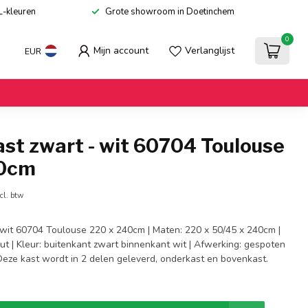
L-kleuren
Grote showroom in Doetinchem
0
Mijn account
Verlanglijst
EUR
st zwart - wit 60704 Toulouse
40cm
cl. btw
wit 60704 Toulouse 220 x 240cm | Maten: 220 x 50/45 x 240cm |
t | Kleur: buitenkant zwart binnenkant wit | Afwerking: gespoten
 Deze kast wordt in 2 delen geleverd, onderkast en bovenkast.