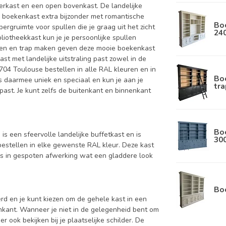
rkast en een open bovenkast. De landelijke
e boekenkast extra bijzonder met romantische
Boe
ergruimte voor spullen die je graag uit het zicht
24
liotheekkast kun je je persoonlijke spullen
sten en trap maken geven deze mooie boekenkast
t met landelijke uitstraling past zowel in de
04 Toulouse bestellen in alle RAL kleuren en in
Boe
is daarmee uniek en speciaal en kun je aan je
tra
 past. Je kunt zelfs de buitenkant en binnenkant
Bo
s een sfeervolle landelijke buffetkast en is
30
 bestellen in elke gewenste RAL kleur. Deze kast
s in gespoten afwerking wat een gladdere look
Bo
d en je kunt kiezen om de gehele kast in een
enkant. Wanneer je niet in de gelegenheid bent om
ook bekijken bij je plaatselijke schilder. De