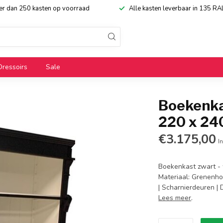
eer dan 250 kasten op voorraad
Alle kasten leverbaar in 135 RA
Dressoirs
Sale
Boekenka
220 x 2
€3.175,00
In
Boekenkast zwart - 
Materiaal: Grenenhou
| Scharnierdeuren |
Lees meer
.