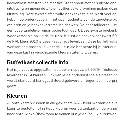
boekenkast met trap van massief Grenenhout met een dichte onde
uitstraling en mooie details en authentieke afwerking maken dez
uitstraling. Deze zwarte sfeervolle boekenkast in de biedt veel opb
hebt in de onderkast en in het open gedeelte van de landelijke bib
etaleren en je boekenverzameling showen. De gedetailleerde lij
een oude landelijke romantische look geeft. Deze zwarte boekenkas
woonkamer als ook in de keuken. Je kunt de boekenkast zwart 607
de RAL kleur 9010 is deze kast direct leverbaar. Deze buffetkast 
wensen aan passen! Je kiest de kleur die het beste bij je interieur
van deze kast in verschillende kleuren laten uitvoeren.
Buffetkast collectie info
Het is je vast al opgevallen: de boekenkast zwart 60704 Toulouse i
leverbaar in 14 kleuren. Ook kan je de onderkast los als dressoir
wordt standaard handgeschilderd geleverd en tegen een meerprij
geeft.
Kleuren
Al onze kasten kunnen in elk gewenste RAL- kleur worden gelever
kleur te bestellen of in twee kleuren voor buitenkant en de binn
naar onze winkel/showroom te komen kun je de RAL- kleurenwaaier 