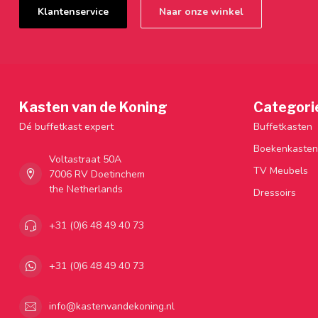
Klantenservice
Naar onze winkel
Kasten van de Koning
Categori
Dé buffetkast expert
Buffetkasten
Boekenkasten
Voltastraat 50A
TV Meubels
7006 RV Doetinchem
the Netherlands
Dressoirs
+31 (0)6 48 49 40 73
+31 (0)6 48 49 40 73
info@kastenvandekoning.nl