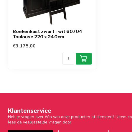
Boekenkast zwart - wit 60704
Toulouse 220 x 240cm
€3.175,00
Klantenservice
Heb je vragen over één van onze producten of diensten? Neem co
lees de veelgestelde vragen door.