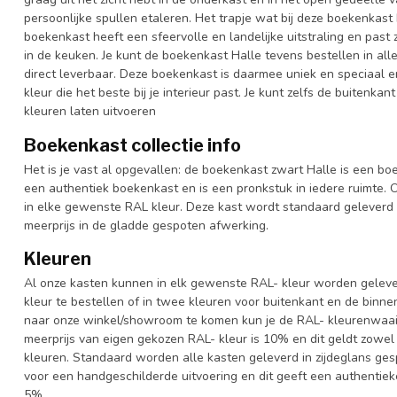
persoonlijke spullen etaleren. Het trapje wat bij deze boekenkast
boekenkast heeft een sfeervolle en landelijke uitstraling en pas
in de keuken. Je kunt de boekenkast Halle tevens bestellen in all
direct leverbaar. Deze boekenkast is daarmee uniek en speciaal e
kleur die het beste bij je interieur past. Je kunt zelfs de buitenka
kleuren laten uitvoeren
Boekenkast collectie info
Het is je vast al opgevallen: de boekenkast zwart Halle is een bo
een authentiek boekenkast en is een pronkstuk in iedere ruimte. O
in elke gewenste RAL kleur. Deze kast wordt standaard geleverd
meerprijs in de gladde gespoten afwerking.
Kleuren
Al onze kasten kunnen in elk gewenste RAL- kleur worden gelever
kleur te bestellen of in twee kleuren voor buitenkant en de binn
naar onze winkel/showroom te komen kun je de RAL- kleurenwaaier 
meerprijs van eigen gekozen RAL- kleur is 10% en dit geldt zowel
kleuren. Standaard worden alle kasten geleverd in zijdeglans gesp
voor een handgeschilderde uitvoering en dit geeft een authentieke
5%.