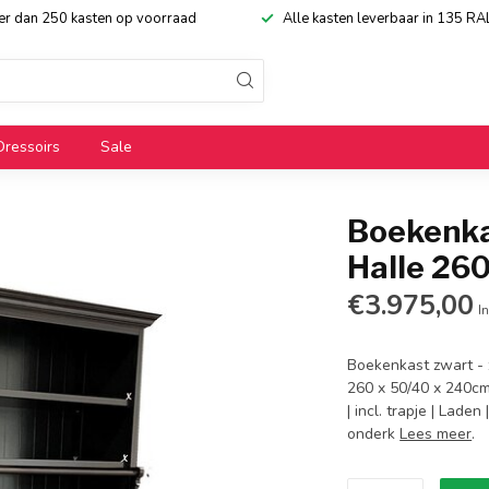
eer dan 250 kasten op voorraad
Alle kasten leverbaar in 135 RA
Dressoirs
Sale
Boekenka
Halle 26
€3.975,00
In
Boekenkast zwart - 
260 x 50/40 x 240cm
| incl. trapje | Lad
onderk
Lees meer
.