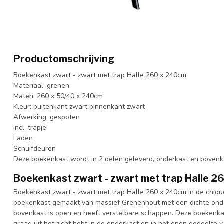
Productomschrijving
Boekenkast zwart - zwart met trap Halle 260 x 240cm
Materiaal: grenen
Maten: 260 x 50/40 x 240cm
Kleur: buitenkant zwart binnenkant zwart
Afwerking: gespoten
incl. trapje
Laden
Schuifdeuren
Deze boekenkast wordt in 2 delen geleverd, onderkast en bovenk
Boekenkast zwart - zwart met trap Halle 
Boekenkast zwart - zwart met trap Halle 260 x 240cm in de chiqu
boekenkast gemaakt van massief Grenenhout met een dichte onde
bovenkast is open en heeft verstelbare schappen. Deze boekenkas
graag uit het zicht hebt in de onderkast en in het open gedeelte 