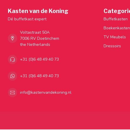
Kasten van de Koning
Categori
Dé buffetkast expert
Buffetkasten
Boekenkasten
Voltastraat 50A
TV Meubels
7006 RV Doetinchem
the Netherlands
Dressoirs
+31 (0)6 48 49 40 73
+31 (0)6 48 49 40 73
info@kastenvandekoning.nl