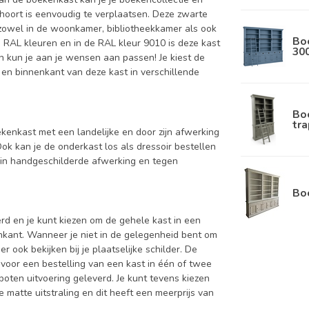
 hoort is eenvoudig te verplaatsen. Deze zwarte
t zowel in de woonkamer, bibliotheekkamer als ook
Bo
e RAL kleuren en in de RAL kleur 9010 is deze kast
30
n kun je aan je wensen aan passen! Je kiest de
nt en binnenkant van deze kast in verschillende
Bo
tra
ekenkast met een landelijke en door zijn afwerking
ok kan je de onderkast los als dressoir bestellen
 in handgeschilderde afwerking en tegen
Bo
d en je kunt kiezen om de gehele kast in een
enkant. Wanneer je niet in de gelegenheid bent om
ook bekijken bij je plaatselijke schilder. De
 voor een bestelling van een kast in één of twee
oten uitvoering geleverd. Je kunt tevens kiezen
 matte uitstraling en dit heeft een meerprijs van