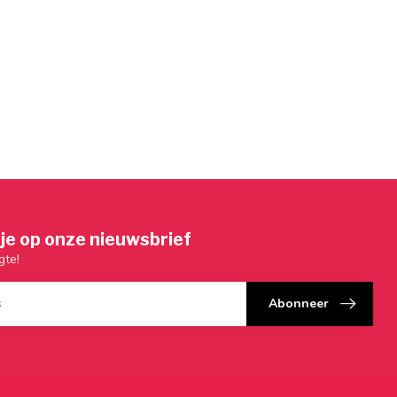
je op onze nieuwsbrief
gte!
Abonneer