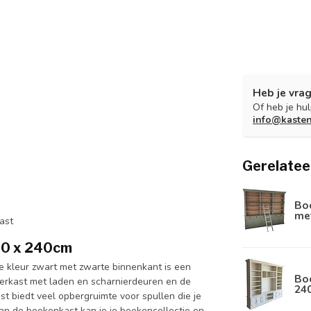
Heb je vrag
Of heb je hu
info@kaste
Gerelatee
Boe
met
ast
260 x 240cm
e kleur zwart met zwarte binnenkant is een
Boe
rkast met laden en scharnierdeuren en de
24
t biedt veel opbergruimte voor spullen die je
van de boekenkast kan je je boekencollectie en