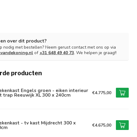
en over dit product?
lp nodig met bestellen? Neem gerust contact met ons op via
nvandekoning.nl
of
+31 648 49 40 73
. We helpen je graag!!
rde producten
kenkast Engels groen - eiken interieur
€4.775,00
 trap Reeuwijk XL 300 x 240cm
kenkast - tv kast Mijdrecht 300 x
€4.675,00
0cm