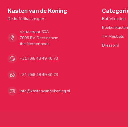
Kasten van de Koning
Categori
Dé buffetkast expert
Buffetkasten
Boekenkasten
Voltastraat 50A
TV Meubels
7006 RV Doetinchem
the Netherlands
Dressoirs
+31 (0)6 48 49 40 73
+31 (0)6 48 49 40 73
info@kastenvandekoning.nl