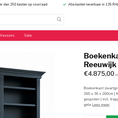
eer dan 250 kasten op voorraad
Alle kasten leverbaar in 135 RA
Dressoirs
Sale
Boekenka
Reeuwijk
€4.875,00
In
Boekenkast zwartgro
260 x 36 x 260cm | 
gespoten | incl. tra
gele
Lees meer
.