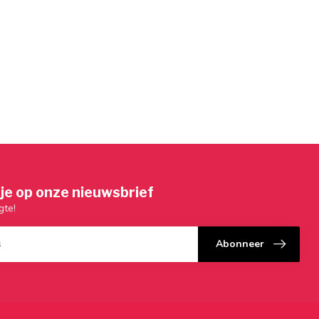
je op onze nieuwsbrief
gte!
Abonneer