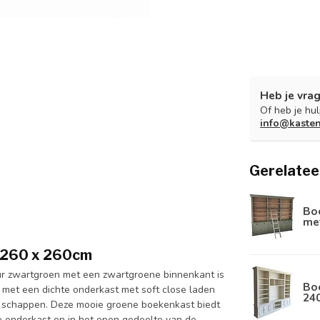
Heb je vrag
Of heb je hu
info@kaste
Gerelatee
Boe
met
 260 x 260cm
ur zwartgroen met een zwartgroene binnenkant is
Boe
met een dichte onderkast met soft close laden
24
e schappen. Deze mooie groene boekenkast biedt
 de onderkast en in het open gedeelte van de