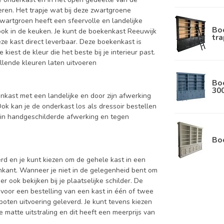
eren. Het trapje wat bij deze zwartgroene
wartgroen heeft een sfeervolle en landelijke
Boe
ook in de keuken. Je kunt de boekenkast Reeuwijk
tra
eze kast direct leverbaar. Deze boekenkast is
iest de kleur die het beste bij je interieur past.
illende kleuren laten uitvoeren
Bo
30
nkast met een landelijke en door zijn afwerking
ok kan je de onderkast los als dressoir bestellen
 in handgeschilderde afwerking en tegen
Bo
d en je kunt kiezen om de gehele kast in een
enkant. Wanneer je niet in de gelegenheid bent om
ook bekijken bij je plaatselijke schilder. De
 voor een bestelling van een kast in één of twee
oten uitvoering geleverd. Je kunt tevens kiezen
 matte uitstraling en dit heeft een meerprijs van