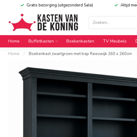
Gratis bezorging (uitgezonderd Sale)
Altijd m
Home
Buffetkasten
Boekenkasten
TV Meubels
Home
/
Boekenkast zwartgroen met trap Reeuwijk 260 x 260cm