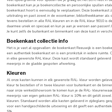
boekenkast kan je je boekencollectie en persoonlijke spullen etal
boekenkast hoort is eenvoudig te verplaatsen. Deze boekenkast z
uitstraling en past zowel in de woonkamer, bibliotheekkamer als 
tevens bestellen in alle RAL kleuren en in de RAL kleur 9010 is d
daarmee uniek en speciaal en kun je aan je wensen aan passen! Je k
Je kunt zelfs de buitenkant en binnenkant van deze kast in versch
Boekenkast collectie info
Het is je vast al opgevallen: de boekenkast Reeuwijk is een boeke
een authentiek boekenkast en is een pronkstuk in iedere ruimte. O
in elke gewenste RAL kleur. Deze kast wordt standaard geleverd
meerprijs in de gladde gespoten afwerking.
Kleuren
Al onze kasten kunnen in elk gewenste RAL- kleur worden gelever
kleur te bestellen of in twee kleuren voor buitenkant en de binn
naar onze winkel/showroom te komen kun je de RAL- kleurenwaaier 
meerprijs van eigen gekozen RAL- kleur is 10% en dit geldt zowel
kleuren. Standaard worden alle kasten geleverd in zijdeglans gesp
voor een handgeschilderde uitvoering en dit geeft een authentieke
5%.