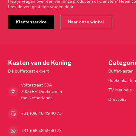
Heb je vragen over één van onze producten of diensten? Neem co
lees de veelgestelde vragen door.
Klantenservice
Naar onze winkel
Kasten van de Koning
Categori
Dé buffetkast expert
Buffetkasten
Boekenkasten
Voltastraat 50A
TV Meubels
7006 RV Doetinchem
the Netherlands
Dressoirs
+31 (0)6 48 49 40 73
+31 (0)6 48 49 40 73