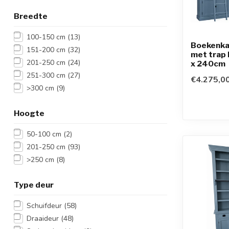
Breedte
100-150 cm
(13)
Boekenka
151-200 cm
(32)
met trap
201-250 cm
(24)
x 240cm
251-300 cm
(27)
€4.275,0
>300 cm
(9)
Hoogte
50-100 cm
(2)
201-250 cm
(93)
>250 cm
(8)
Type deur
Schuifdeur
(58)
Draaideur
(48)