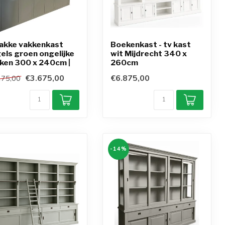
akke vakkenkast
Boekenkast - tv kast
els groen ongelijke
wit Mijdrecht 340 x
ken 300 x 240cm |
260cm
€3.675,00
€6.875,00
175,00
-14%