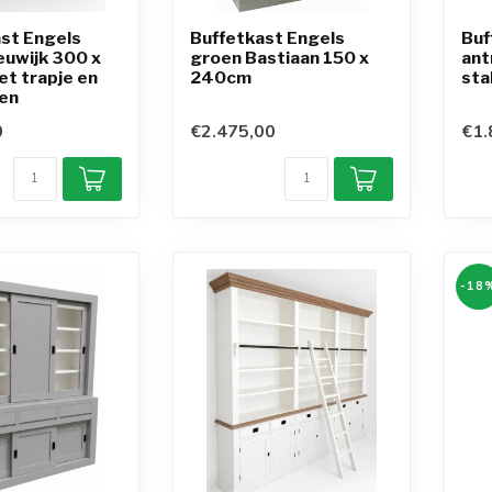
st Engels
Buffetkast Engels
Buf
euwijk 300 x
groen Bastiaan 150 x
ant
t trapje en
240cm
sta
ten
0
€2.475,00
€1.
-18