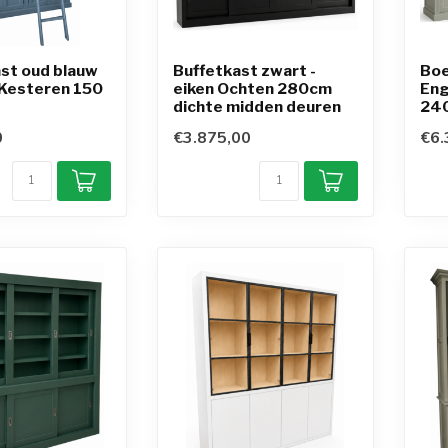
st oud blauw
Buffetkast zwart -
Boe
 Kesteren 150
eiken Ochten 280cm
Eng
dichte midden deuren
24
0
€3.875,00
€6.