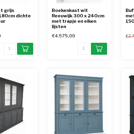
t grijs
Boekenkast wit
Buf
180cm dichte
Reeuwijk 300 x 240cm
met
ur
met trapje en eiken
150
lijsten
0
€4.575,00
€2.