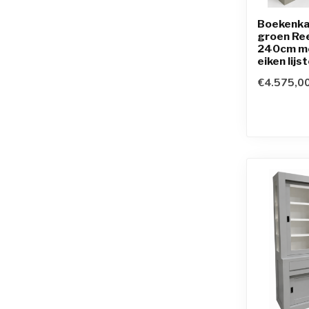
Boekenka
groen Re
240cm me
eiken lijs
€4.575,0