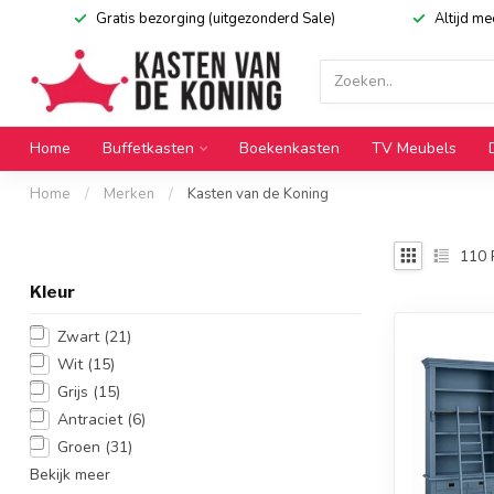
Gratis bezorging (uitgezonderd Sale)
Altijd m
Home
Buffetkasten
Boekenkasten
TV Meubels
Home
/
Merken
/
Kasten van de Koning
110
Kleur
Zwart
(21)
Wit
(15)
Grijs
(15)
Antraciet
(6)
Groen
(31)
Bekijk meer