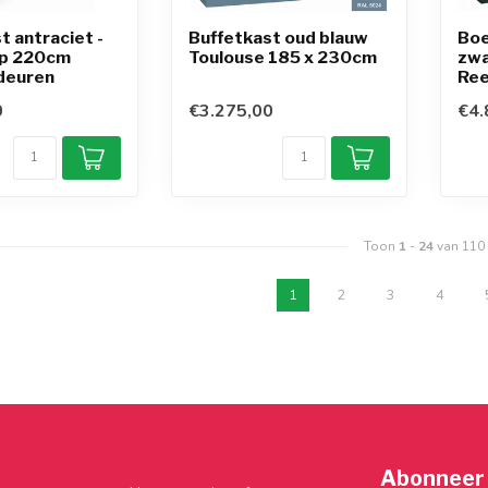
t antraciet -
Buffetkast oud blauw
Boe
p 220cm
Toulouse 185 x 230cm
zwa
jdeuren
Ree
0
€3.275,00
€4.
Toon
1
-
24
van 110
1
2
3
4
Abonneer 