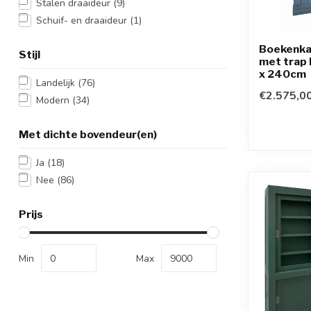
Stalen draaideur
(9)
Schuif- en draaideur
(1)
Boekenka
Stijl
met trap
x 240cm
Landelijk
(76)
€2.575,0
Modern
(34)
Met dichte bovendeur(en)
Ja
(18)
Nee
(86)
Prijs
Min
Max