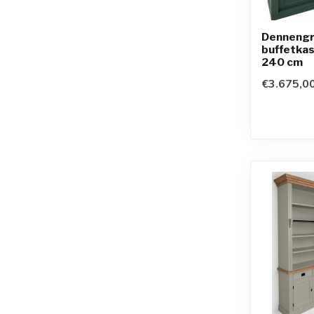
Dennengr
buffetka
240 cm
€3.675,0