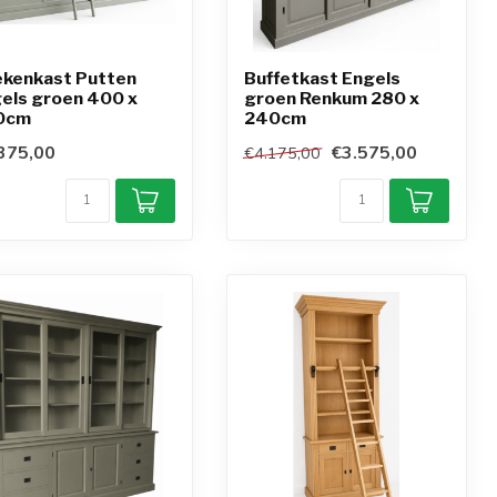
kenkast Putten
Buffetkast Engels
els groen 400 x
groen Renkum 280 x
0cm
240cm
375,00
€3.575,00
€4.175,00