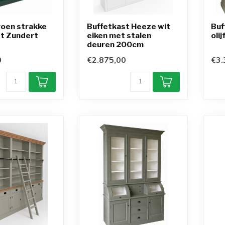
oen strakke
Buffetkast Heeze wit
Buf
st Zundert
eiken met stalen
oli
deuren 200cm
0
€2.875,00
€3.