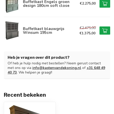
Buffetkast Engels groen
€2.275,00
design 180cm soft close
€2.475,00
Buffetkast blauwgrijs
Winsum 195cm
€1.375,00
Heb je vragen over dit product?
Of heb je hulp nodig met bestellen? Neem gerust contact
met ons op via
info@kastenvandekoning.nl
of
+31 648 49
40 73
. We helpen je graag!!
Recent bekeken