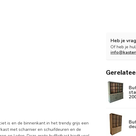
Heb je vrag
Of heb je hu
info@kaste
Gerelatee
Bu
sta
20
Buf
et is en de binnenkant in het trendy grijs een
de
kast met scharnier en schuifdeuren en de
ren en laden. Deze grote buffetkast biedt veel