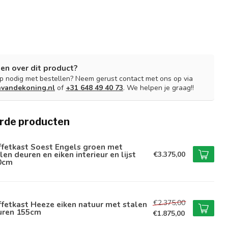
en over dit product?
lp nodig met bestellen? Neem gerust contact met ons op via
nvandekoning.nl
of
+31 648 49 40 73
. We helpen je graag!!
rde producten
ffetkast Soest Engels groen met
len deuren en eiken interieur en lijst
€3.375,00
0cm
€2.375,00
fetkast Heeze eiken natuur met stalen
uren 155cm
€1.875,00