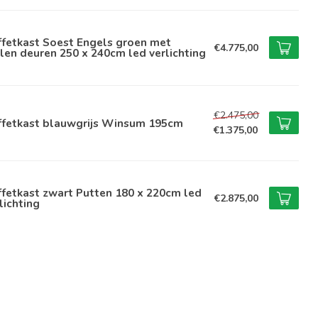
ffetkast Soest Engels groen met
€4.775,00
len deuren 250 x 240cm led verlichting
€2.475,00
ffetkast blauwgrijs Winsum 195cm
€1.375,00
fetkast zwart Putten 180 x 220cm led
€2.875,00
lichting