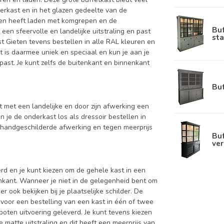
derkast en in het glazen gedeelte van de
ieten heeft laden met komgrepen en de
Bu
een sfeervolle en landelijke uitstraling en past
sta
t Gieten tevens bestellen in alle RAL kleuren en
t is daarmee uniek en speciaal en kun je aan je
 past. Je kunt zelfs de buitenkant en binnenkant
Bu
st met een landelijke en door zijn afwerking een
n je de onderkast los als dressoir bestellen in
 handgeschilderde afwerking en tegen meerprijs
Buf
ver
d en je kunt kiezen om de gehele kast in een
enkant. Wanneer je niet in de gelegenheid bent om
ook bekijken bij je plaatselijke schilder. De
 voor een bestelling van een kast in één of twee
oten uitvoering geleverd. Je kunt tevens kiezen
 matte uitstraling en dit heeft een meerprijs van