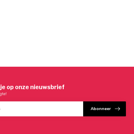
je op onze nieuwsbrief
gte!
Abonneer