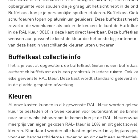
opbergruimte voor spullen die je graag uit het zicht hebt in de on
Buffetkast kan je je persoonlijke spullen etaleren. Buffetkast G
schuifdeuren lopen op aluminium geleiders. Deze buffetkast heeft 
zowel in de woonkamer als ook in de keuken. Je kunt de Buffetkas
in de RAL kleur 9010 is deze kast direct leverbaar. Deze buffetkas
wensen aan passen! Je kiest de kleur die het beste bij je interieur
van deze kast in verschillende kleuren laten uitvoeren
Buffetkast collectie info
Het is je vast al opgevallen: de buffetkast Gieten is een buffetka
authentiek buffetkast en is een pronkstuk in iedere ruimte. Ook ka
elke gewenste RAL kleur. Deze kast wordt standaard geleverd in
in de gladde gespoten afwerking
Kleuren
Al onze kasten kunnen in elk gewenste RAL- kleur worden gelever
kleur te bestellen of in twee kleuren voor buitenkant en de binn
naar onze winkel/showroom te komen kun je de RAL- kleurenwaaier 
meerprijs van eigen gekozen RAL- kleur is 10% en dit geldt zowel
kleuren. Standaard worden alle kasten geleverd in zijdeglans gesp
voor een handgeschilderde uitvoering en dit geeft een authentieke