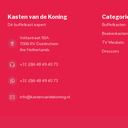
Kasten van de Koning
Categori
Dé buffetkast expert
Buffetkasten
Boekenkasten
Voltastraat 50A
TV Meubels
7006 RV Doetinchem
the Netherlands
Dressoirs
+31 (0)6 48 49 40 73
+31 (0)6 48 49 40 73
info@kastenvandekoning.nl