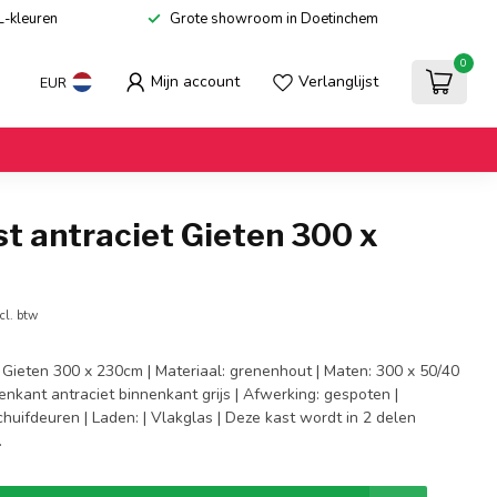
L-kleuren
Grote showroom in Doetinchem
0
Mijn account
Verlanglijst
EUR
t antraciet Gieten 300 x
cl. btw
 Gieten 300 x 230cm | Materiaal: grenenhout | Maten: 300 x 50/40
tenkant antraciet binnenkant grijs | Afwerking: gespoten |
huifdeuren | Laden: | Vlakglas | Deze kast wordt in 2 delen
.