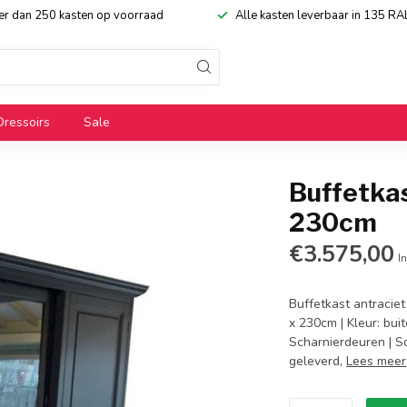
eer dan 250 kasten op voorraad
Alle kasten leverbaar in 135 RA
Dressoirs
Sale
Buffetkas
230cm
€3.575,00
In
Buffetkast antraciet
x 230cm | Kleur: bui
Scharnierdeuren | Sc
geleverd,
Lees meer