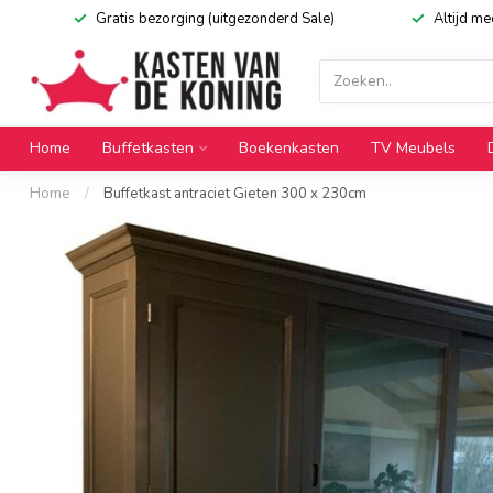
Gratis bezorging (uitgezonderd Sale)
Altijd m
Home
Buffetkasten
Boekenkasten
TV Meubels
Home
/
Buffetkast antraciet Gieten 300 x 230cm