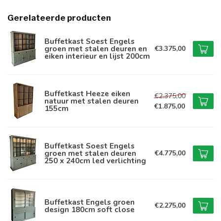
Gerelateerde producten
Buffetkast Soest Engels
groen met stalen deuren en
€3.375,00
eiken interieur en lijst 200cm
Buffetkast Heeze eiken
€2.375,00
natuur met stalen deuren
€1.875,00
155cm
Buffetkast Soest Engels
groen met stalen deuren
€4.775,00
250 x 240cm led verlichting
Buffetkast Engels groen
€2.275,00
design 180cm soft close