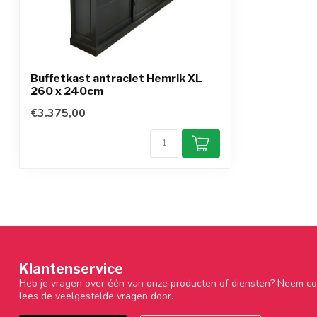
Buffetkast antraciet Hemrik XL
260 x 240cm
€3.375,00
Klantenservice
Heb je vragen over één van onze producten of diensten? Neem co
lees de veelgestelde vragen door.