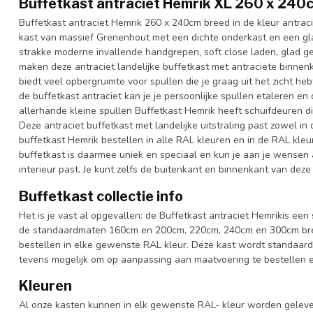
Buffetkast antraciet Hemrik XL 260 x 240
Buffetkast antraciet Hemrik 260 x 240cm breed in de kleur antrac
kast van massief Grenenhout met een dichte onderkast en een gl
strakke moderne invallende handgrepen, soft close laden, glad ge
maken deze antraciet landelijke buffetkast met antraciete binnenk
biedt veel opbergruimte voor spullen die je graag uit het zicht he
de buffetkast antraciet kan je je persoonlijke spullen etaleren e
allerhande kleine spullen Buffetkast Hemrik heeft schuifdeuren di
Deze antraciet buffetkast met landelijke uitstraling past zowel i
buffetkast Hemrik bestellen in alle RAL kleuren en in de RAL kleu
buffetkast is daarmee uniek en speciaal en kun je aan je wensen aa
interieur past. Je kunt zelfs de buitenkant en binnenkant van deze 
Buffetkast collectie info
Het is je vast al opgevallen: de Buffetkast antraciet Hemrikis een 
de standaardmaten 160cm en 200cm, 220cm, 240cm en 300cm breed
bestellen in elke gewenste RAL kleur. Deze kast wordt standaard
tevens mogelijk om op aanpassing aan maatvoering te bestellen en
Kleuren
Al onze kasten kunnen in elk gewenste RAL- kleur worden gelever