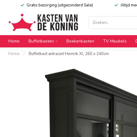
Gratis bezorging (uitgezonderd Sale)
Altijd m
Home
Buffetkasten
Boekenkasten
TV Meubels
Home
/
Buffetkast antraciet Hemrik XL 260 x 240cm