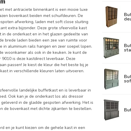
cm
iet met antraciete binnenkant is een mooie luxe
Buf
azen bovenkast beiden met schuifdeuren. De
de
spoten afwerking, laden met soft close sluiting
ant extra bijzonder. Deze grote sfeervolle kast
bt in de onderkast en in het glazen gedeelte van
n de brede laden bieden een zee van ruimte voor
Bu
e in aluminium rails hangen en zeer soepel lopen.
sta
n de woonkamer als ook in de keuken. Je kunt de
r 9010 is deze kastdirect leverbaar. Deze
n passen! Je kiest de kleur die het beste bij je
kast in verschillende kleuren laten uitvoeren.
Bu
sof
sfeervolle landelijke buffetkast en is leverbaar in
. Ook kan je de onderkast los als dressoir
 geleverd in de gladde gespoten afwerking. Het is
 de bovenkast met dichte zijkanten te bestellen.
Bu
d en je kunt kiezen om de gehele kast in een