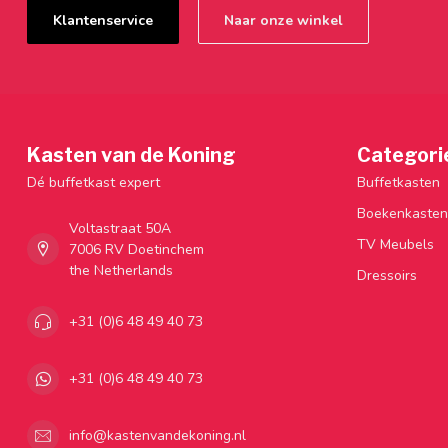
Klantenservice
Naar onze winkel
Kasten van de Koning
Categori
Dé buffetkast expert
Buffetkasten
Boekenkasten
Voltastraat 50A
TV Meubels
7006 RV Doetinchem
the Netherlands
Dressoirs
+31 (0)6 48 49 40 73
+31 (0)6 48 49 40 73
info@kastenvandekoning.nl