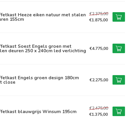
€2.375,00
fetkast Heeze eiken natuur met stalen
uren 155cm
€1.875,00
ffetkast Soest Engels groen met
€4.775,00
len deuren 250 x 240cm led verlichting
ffetkast Engels groen design 180cm
€2.275,00
t close
€2.475,00
ffetkast blauwgrijs Winsum 195cm
€1.375,00