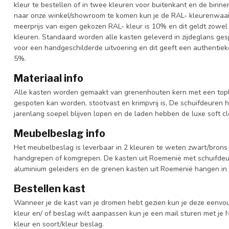
kleur te bestellen of in twee kleuren voor buitenkant en de binn
naar onze winkel/showroom te komen kun je de RAL- kleurenwaaier 
meerprijs van eigen gekozen RAL- kleur is 10% en dit geldt zowel
kleuren. Standaard worden alle kasten geleverd in zijdeglans gesp
voor een handgeschilderde uitvoering en dit geeft een authentieke
5%.
Materiaal info
Alle kasten worden gemaakt van grenenhouten kern met een topl
gespoten kan worden, stootvast en krimpvrij is, De schuifdeuren 
jarenlang soepel blijven lopen en de laden hebben de luxe soft clo
Meubelbeslag info
Het meubelbeslag is leverbaar in 2 kleuren te weten zwart/brons 
handgrepen of komgrepen. De kasten uit Roemenië met schuifdeur
aluminium geleiders en de grenen kasten uit Roemenië hangen in 
Bestellen kast
Wanneer je de kast van je dromen hebt gezien kun je deze eenvo
kleur en/ of beslag wilt aanpassen kun je een mail sturen met 
kleur en soort/kleur beslag.