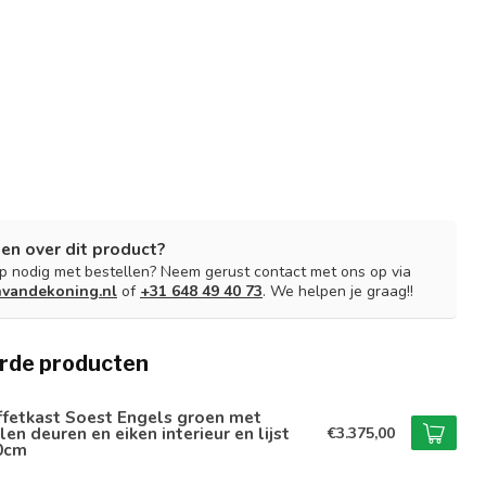
en over dit product?
lp nodig met bestellen? Neem gerust contact met ons op via
nvandekoning.nl
of
+31 648 49 40 73
. We helpen je graag!!
rde producten
ffetkast Soest Engels groen met
len deuren en eiken interieur en lijst
€3.375,00
0cm