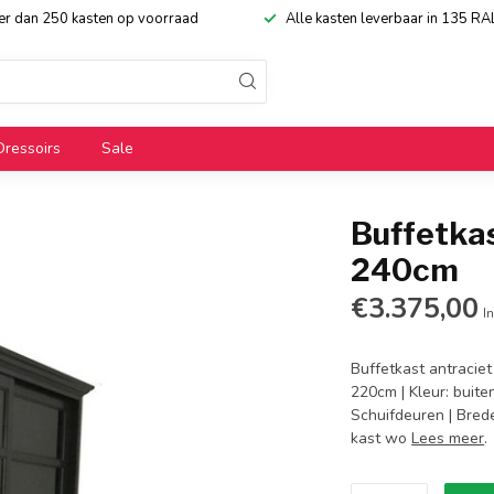
eer dan 250 kasten op voorraad
Alle kasten leverbaar in 135 RA
Dressoirs
Sale
Buffetka
240cm
€3.375,00
In
Buffetkast antraciet
220cm | Kleur: buite
Schuifdeuren | Bred
kast wo
Lees meer
.