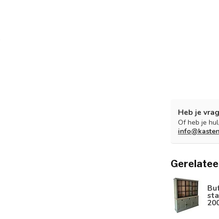
Heb je vrag
Of heb je hu
info@kaste
Gerelatee
Bu
sta
20