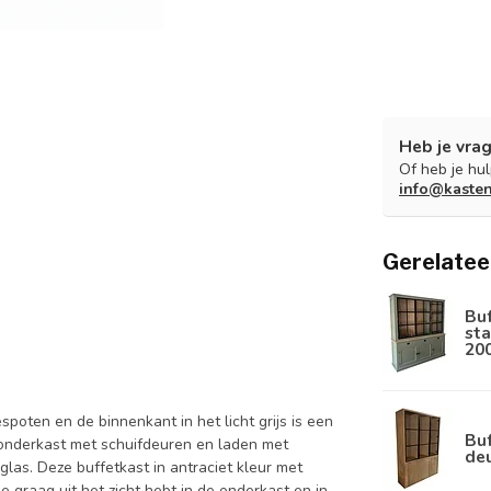
Heb je vrag
Of heb je hu
info@kaste
Gerelatee
Bu
sta
20
poten en de binnenkant in het licht grijs is een
Buf
onderkast met schuifdeuren en laden met
de
las. Deze buffetkast in antraciet kleur met
e graag uit het zicht hebt in de onderkast en in