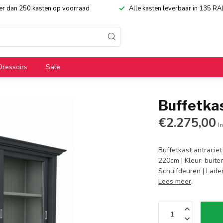
eer dan 250 kasten op voorraad
Alle kasten leverbaar in 135 RA
Dressoirs
Sale
Buffetka
€2.275,00
In
Buffetkast antracie
220cm | Kleur: buite
Schuifdeuren | Laden
Lees meer
.