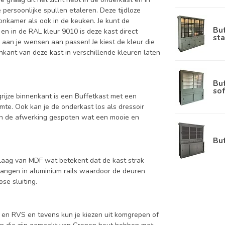
 persoonlijke spullen etaleren. Deze tijdloze
oonkamer als ook in de keuken. Je kunt de
Bu
en in de RAL kleur 9010 is deze kast direct
sta
 aan je wensen aan passen! Je kiest de kleur die
nenkant van deze kast in verschillende kleuren laten
Bu
sof
grijze binnenkant is een Buffetkast met een
uimte. Ook kan je de onderkast los als dressoir
 in de afwerking gespoten wat een mooie en
Bu
aag van MDF wat betekent dat de kast strak
hangen in aluminium rails waardoor de deuren
se sluiting.
s en RVS en tevens kun je kiezen uit komgrepen of