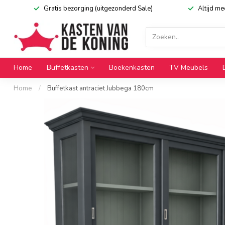
Gratis bezorging (uitgezonderd Sale)
Altijd m
Home
Buffetkasten
Boekenkasten
TV Meubels
Home
/
Buffetkast antraciet Jubbega 180cm