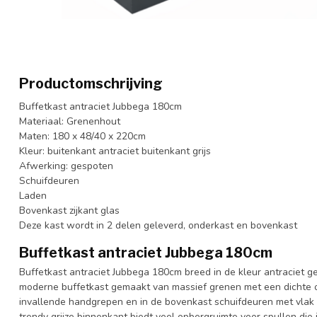
Productomschrijving
Buffetkast antraciet Jubbega 180cm
Materiaal: Grenenhout
Maten: 180 x 48/40 x 220cm
Kleur: buitenkant antraciet buitenkant grijs
Afwerking: gespoten
Schuifdeuren
Laden
Bovenkast zijkant glas
Deze kast wordt in 2 delen geleverd, onderkast en bovenkast
Buffetkast antraciet Jubbega 180cm
Buffetkast antraciet Jubbega 180cm breed in de kleur antraciet ges
moderne buffetkast gemaakt van massief grenen met een dichte 
invallende handgrepen en in de bovenkast schuifdeuren met vlak g
trendy grijze binnenkant biedt veel opbergruimte voor spullen die j