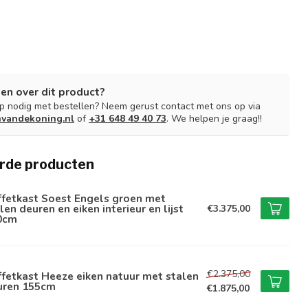
en over dit product?
lp nodig met bestellen? Neem gerust contact met ons op via
nvandekoning.nl
of
+31 648 49 40 73
. We helpen je graag!!
rde producten
ffetkast Soest Engels groen met
len deuren en eiken interieur en lijst
€3.375,00
0cm
€2.375,00
fetkast Heeze eiken natuur met stalen
uren 155cm
€1.875,00