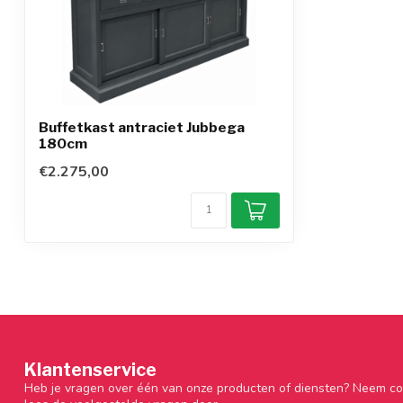
Buffetkast antraciet Jubbega
180cm
€2.275,00
Klantenservice
Heb je vragen over één van onze producten of diensten? Neem co