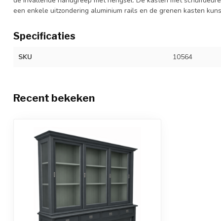
de invallende handgreep met hengsel. De kasten met schuifdeure
een enkele uitzondering aluminium rails en de grenen kasten kuns
Specificaties
SKU
10564
Recent bekeken