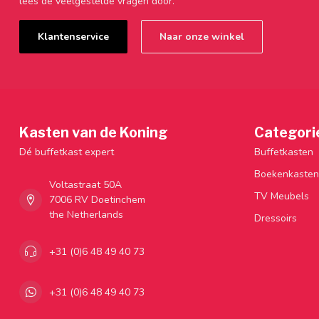
lees de veelgestelde vragen door.
Klantenservice
Naar onze winkel
Kasten van de Koning
Categori
Dé buffetkast expert
Buffetkasten
Boekenkasten
Voltastraat 50A
TV Meubels
7006 RV Doetinchem
the Netherlands
Dressoirs
+31 (0)6 48 49 40 73
+31 (0)6 48 49 40 73