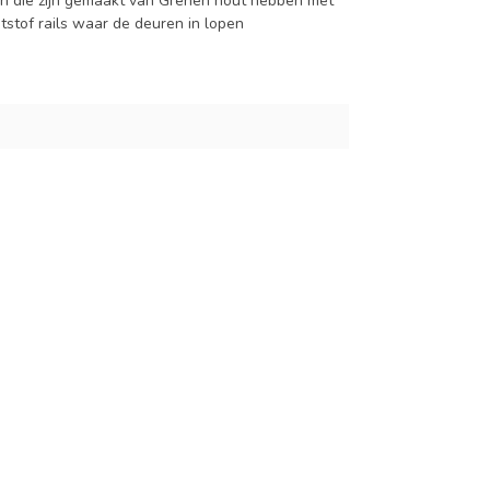
n die zijn gemaakt van Grenen hout hebben met
tstof rails waar de deuren in lopen