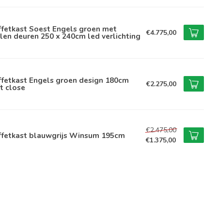
ffetkast Soest Engels groen met
€4.775,00
len deuren 250 x 240cm led verlichting
ffetkast Engels groen design 180cm
€2.275,00
t close
€2.475,00
ffetkast blauwgrijs Winsum 195cm
€1.375,00