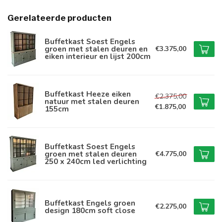
Gerelateerde producten
Buffetkast Soest Engels
groen met stalen deuren en
€3.375,00
eiken interieur en lijst 200cm
Buffetkast Heeze eiken
€2.375,00
natuur met stalen deuren
€1.875,00
155cm
Buffetkast Soest Engels
groen met stalen deuren
€4.775,00
250 x 240cm led verlichting
Buffetkast Engels groen
€2.275,00
design 180cm soft close