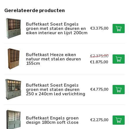
Gerelateerde producten
Buffetkast Soest Engels
groen met stalen deuren en
€3.375,00
eiken interieur en lijst 200cm
Buffetkast Heeze eiken
€2.375,00
natuur met stalen deuren
€1.875,00
155cm
Buffetkast Soest Engels
groen met stalen deuren
€4.775,00
250 x 240cm led verlichting
Buffetkast Engels groen
€2.275,00
design 180cm soft close