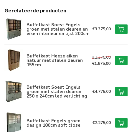
Gerelateerde producten
Buffetkast Soest Engels
groen met stalen deuren en
€3.375,00
eiken interieur en lijst 200cm
Buffetkast Heeze eiken
€2.375,00
natuur met stalen deuren
€1.875,00
155cm
Buffetkast Soest Engels
groen met stalen deuren
€4.775,00
250 x 240cm led verlichting
Buffetkast Engels groen
€2.275,00
design 180cm soft close