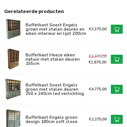
Gerelateerde producten
Buffetkast Soest Engels
groen met stalen deuren en
€3.375,00
eiken interieur en lijst 200cm
Buffetkast Heeze eiken
€2.375,00
natuur met stalen deuren
€1.875,00
155cm
Buffetkast Soest Engels
groen met stalen deuren
€4.775,00
250 x 240cm led verlichting
Buffetkast Engels groen
€2.275,00
design 180cm soft close