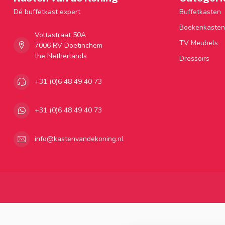
Dé buffetkast expert
Buffetkasten
Boekenkasten
Voltastraat 50A
TV Meubels
7006 RV Doetinchem
the Netherlands
Dressoirs
+31 (0)6 48 49 40 73
+31 (0)6 48 49 40 73
info@kastenvandekoning.nl