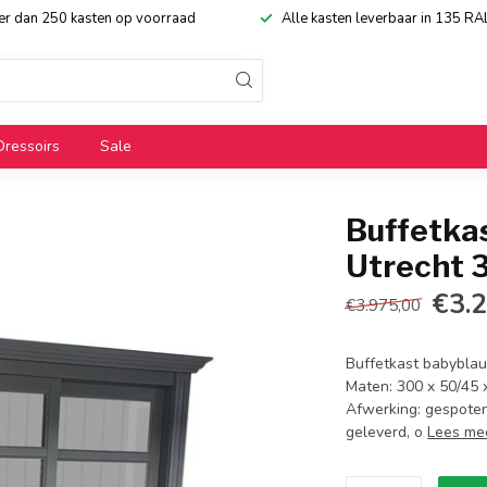
eer dan 250 kasten op voorraad
Alle kasten leverbaar in 135 RA
Dressoirs
Sale
Buffetka
Utrecht 
€3.
€3.975,00
Buffetkast babyblau
Maten: 300 x 50/45 
Afwerking: gespoten 
geleverd, o
Lees me