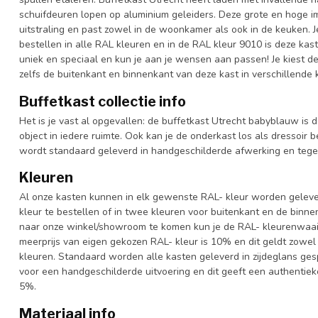
schuifdeuren lopen op aluminium geleiders. Deze grote en hoge im
uitstraling en past zowel in de woonkamer als ook in de keuken. J
bestellen in alle RAL kleuren en in de RAL kleur 9010 is deze kas
uniek en speciaal en kun je aan je wensen aan passen! Je kiest de k
zelfs de buitenkant en binnenkant van deze kast in verschillende 
Buffetkast collectie info
Het is je vast al opgevallen: de buffetkast Utrecht babyblauw is d
object in iedere ruimte. Ook kan je de onderkast los als dressoir 
wordt standaard geleverd in handgeschilderde afwerking en tege
Kleuren
Al onze kasten kunnen in elk gewenste RAL- kleur worden gelever
kleur te bestellen of in twee kleuren voor buitenkant en de binn
naar onze winkel/showroom te komen kun je de RAL- kleurenwaaier 
meerprijs van eigen gekozen RAL- kleur is 10% en dit geldt zowel
kleuren. Standaard worden alle kasten geleverd in zijdeglans gesp
voor een handgeschilderde uitvoering en dit geeft een authentieke
5%.
Materiaal info