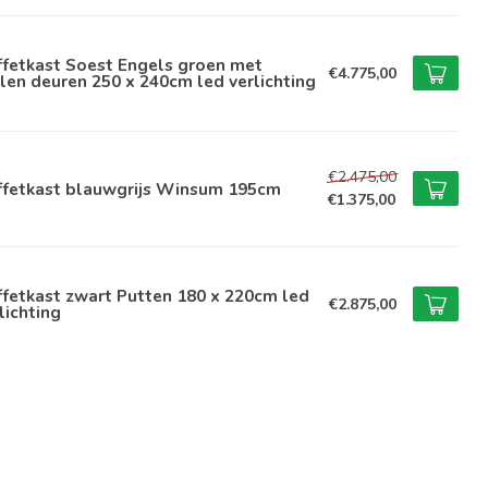
ffetkast Soest Engels groen met
€4.775,00
len deuren 250 x 240cm led verlichting
€2.475,00
ffetkast blauwgrijs Winsum 195cm
€1.375,00
fetkast zwart Putten 180 x 220cm led
€2.875,00
lichting