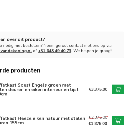
en over dit product?
lp nodig met bestellen? Neem gerust contact met ons op via
nvandekoning.nl
of
+31 648 49 40 73
. We helpen je graag!!
rde producten
ffetkast Soest Engels groen met
len deuren en eiken interieur en lijst
€3.375,00
0cm
€2.375,00
fetkast Heeze eiken natuur met stalen
uren 155cm
€1.875,00