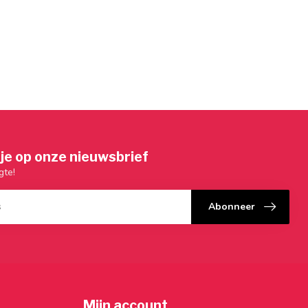
je op onze nieuwsbrief
gte!
Abonneer
Mijn account