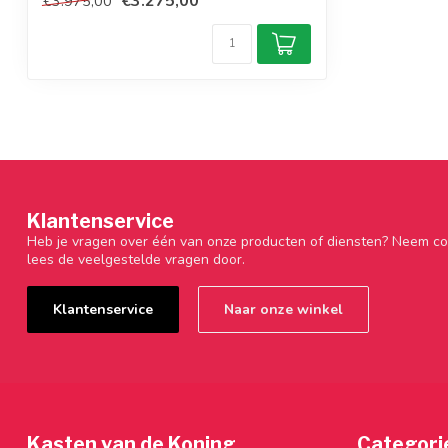
€3.275,00
€3.975,00
Klantenservice
Heb je vragen over één van onze producten of diensten? Neem co
lees de veelgestelde vragen door.
Klantenservice
Naar onze winkel
Kasten van de Koning
Categori