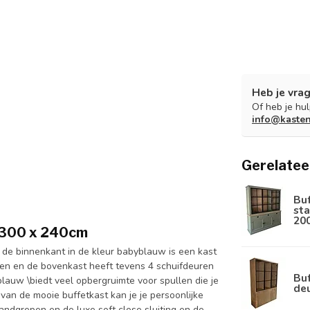
Heb je vrag
Of heb je hu
info@kaste
Gerelatee
Bu
sta
20
t 300 x 240cm
de binnenkant in de kleur babyblauw is een kast
en en de bovenkast heeft tevens 4 schuifdeuren
Buf
blauw \biedt veel opbergruimte voor spullen die je
de
 van de mooie buffetkast kan je je persoonlijke
andgrepen en de luxe soft close sluiting en de