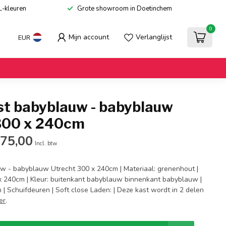
L-kleuren
Grote showroom in Doetinchem
0
Mijn account
Verlanglijst
EUR
st babyblauw - babyblauw
300 x 240cm
275,00
Incl. btw
w - babyblauw Utrecht 300 x 240cm | Materiaal: grenenhout |
x 240cm | Kleur: buitenkant babyblauw binnenkant babyblauw |
| Schuifdeuren | Soft close Laden: | Deze kast wordt in 2 delen
er
.