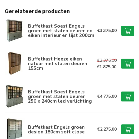
Gerelateerde producten
Buffetkast Soest Engels
groen met stalen deuren en
€3.375,00
eiken interieur en lijst 200cm
Buffetkast Heeze eiken
€2.375,00
natuur met stalen deuren
€1.875,00
155cm
Buffetkast Soest Engels
groen met stalen deuren
€4.775,00
250 x 240cm led verlichting
Buffetkast Engels groen
€2.275,00
design 180cm soft close