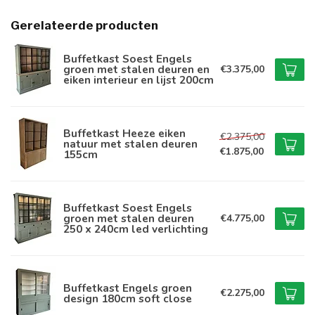
Gerelateerde producten
Buffetkast Soest Engels
groen met stalen deuren en
€3.375,00
eiken interieur en lijst 200cm
Buffetkast Heeze eiken
€2.375,00
natuur met stalen deuren
€1.875,00
155cm
Buffetkast Soest Engels
groen met stalen deuren
€4.775,00
250 x 240cm led verlichting
Buffetkast Engels groen
€2.275,00
design 180cm soft close