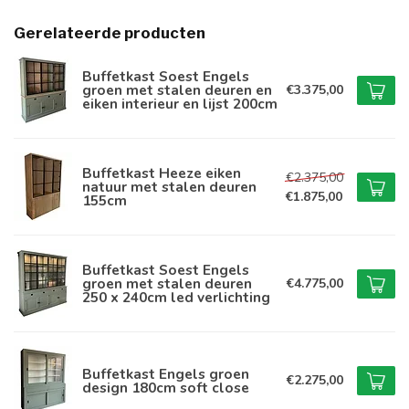
Gerelateerde producten
Buffetkast Soest Engels
groen met stalen deuren en
€3.375,00
eiken interieur en lijst 200cm
Buffetkast Heeze eiken
€2.375,00
natuur met stalen deuren
€1.875,00
155cm
Buffetkast Soest Engels
groen met stalen deuren
€4.775,00
250 x 240cm led verlichting
Buffetkast Engels groen
€2.275,00
design 180cm soft close