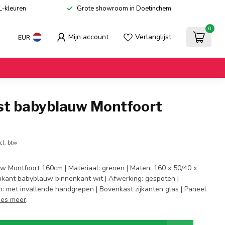
L-kleuren
Grote showroom in Doetinchem
0
Mijn account
Verlanglijst
EUR
st babyblauw Montfoort
cl. btw
w Montfoort 160cm | Materiaal: grenen | Maten: 160 x 50/40 x
enkant babyblauw binnenkant wit | Afwerking: gespoten |
n: met invallende handgrepen | Bovenkast zijkanten glas | Paneel
ees meer
.