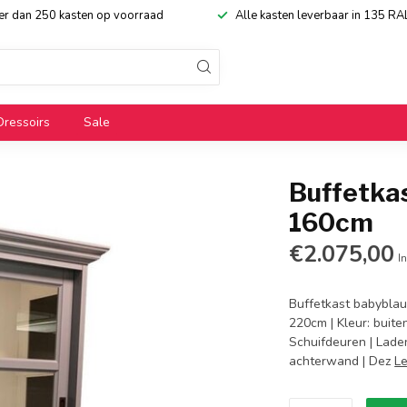
eer dan 250 kasten op voorraad
Alle kasten leverbaar in 135 RA
Dressoirs
Sale
Buffetka
160cm
€2.075,00
In
Buffetkast babyblau
220cm | Kleur: buit
Schuifdeuren | Lade
achterwand | Dez
L