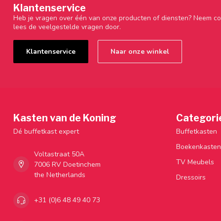
Klantenservice
Heb je vragen over één van onze producten of diensten? Neem co
lees de veelgestelde vragen door.
Klantenservice
Naar onze winkel
Kasten van de Koning
Categori
Dé buffetkast expert
Buffetkasten
Boekenkasten
Voltastraat 50A
TV Meubels
7006 RV Doetinchem
the Netherlands
Dressoirs
+31 (0)6 48 49 40 73