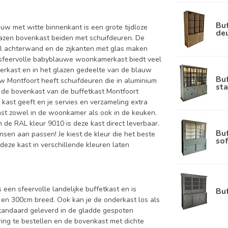
Buf
w met witte binnenkant is een grote tijdloze
de
azen bovenkast beiden met schuifdeuren. De
l achterwand en de zijkanten met glas maken
ze sfeervolle babyblauwe woonkamerkast biedt veel
nderkast en in het glazen gedeelte van de blauw
Bu
auw Montfoort heeft schuifdeuren die in aluminium
sta
n de bovenkast van de buffetkast Montfoort
 kast geeft en je servies en verzameling extra
past zowel in de woonkamer als ook in de keuken.
n de RAL kleur 9010 is deze kast direct leverbaar.
Bu
nsen aan passen! Je kiest de kleur die het beste
sof
n deze kast in verschillende kleuren laten
 een sfeervolle landelijke buffetkast en is
Bu
en 300cm breed. Ook kan je de onderkast los als
standaard geleverd in de gladde gespoten
ing te bestellen en de bovenkast met dichte