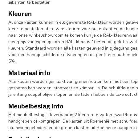
zijkanten te bestellen.
Kleuren
Al onze kasten kunnen in elk gewenste RAL- kleur worden gelever
kleur te bestellen of in twee kleuren voor buitenkant en de binn
naar onze winkel/showroom te komen kun je de RAL- kleurenwaaier 
meerprijs van eigen gekozen RAL- kleur is 10% en dit geldt zowel
kleuren. Standaard worden alle kasten geleverd in zijdeglans gesp
voor een handgeschilderde uitvoering en dit geeft een authentieke
5%.
Materiaal info
Alle kasten worden gemaakt van grenenhouten kern met een topl
gespoten kan worden, stootvast en krimpvrij is, De schuifdeuren 
jarenlang soepel blijven lopen en de laden hebben de luxe soft clo
Meubelbeslag info
Het meubelbeslag is leverbaar in 2 kleuren te weten zwart/brons 
handgrepen of komgrepen. De kasten uit Roemenië met schuifdeur
aluminium geleiders en de grenen kasten uit Roemenië hangen in 