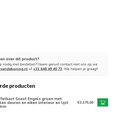
en over dit product?
lp nodig met bestellen? Neem gerust contact met ons op via
nvandekoning.nl
of
+31 648 49 40 73
. We helpen je graag!!
rde producten
ffetkast Soest Engels groen met
len deuren en eiken interieur en lijst
€3.375,00
0cm