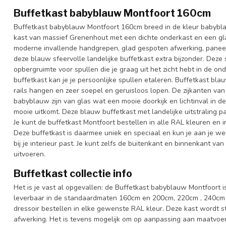
Buffetkast babyblauw Montfoort 160cm
Buffetkast babyblauw Montfoort 160cm breed in de kleur babyblau
kast van massief Grenenhout met een dichte onderkast en een gl
moderne invallende handgrepen, glad gespoten afwerking, panee
deze blauw sfeervolle landelijke buffetkast extra bijzonder. De
opbergruimte voor spullen die je graag uit het zicht hebt in de o
buffetkast kan je je persoonlijke spullen etaleren. Buffetkast bl
rails hangen en zeer soepel en geruisloos lopen. De zijkanten va
babyblauw zijn van glas wat een mooie doorkijk en lichtinval in de
mooie uitkomt. Deze blauw buffetkast met landelijke uitstraling 
Je kunt de buffetkast Montfoort bestellen in alle RAL kleuren en i
Deze buffetkast is daarmee uniek en speciaal en kun je aan je we
bij je interieur past. Je kunt zelfs de buitenkant en binnenkant va
uitvoeren.
Buffetkast collectie info
Het is je vast al opgevallen: de Buffetkast babyblauw Montfoort is
leverbaar in de standaardmaten 160cm en 200cm, 220cm , 240cm 
dressoir bestellen in elke gewenste RAL kleur. Deze kast wordt 
afwerking. Het is tevens mogelijk om op aanpassing aan maatvoer