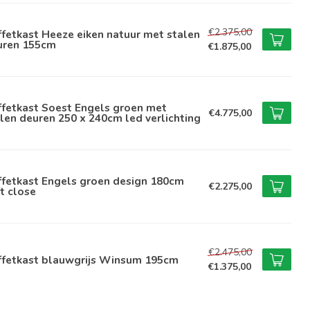
€2.375,00
fetkast Heeze eiken natuur met stalen
uren 155cm
€1.875,00
ffetkast Soest Engels groen met
€4.775,00
len deuren 250 x 240cm led verlichting
ffetkast Engels groen design 180cm
€2.275,00
t close
€2.475,00
ffetkast blauwgrijs Winsum 195cm
€1.375,00