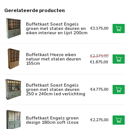
Gerelateerde producten
Buffetkast Soest Engels
groen met stalen deuren en
€3.375,00
eiken interieur en lijst 200cm
Buffetkast Heeze eiken
€2.375,00
natuur met stalen deuren
€1.875,00
155cm
Buffetkast Soest Engels
groen met stalen deuren
€4.775,00
250 x 240cm led verlichting
Buffetkast Engels groen
€2.275,00
design 180cm soft close