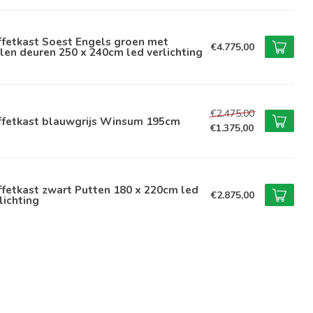
ffetkast Soest Engels groen met
€4.775,00
len deuren 250 x 240cm led verlichting
€2.475,00
ffetkast blauwgrijs Winsum 195cm
€1.375,00
fetkast zwart Putten 180 x 220cm led
€2.875,00
lichting