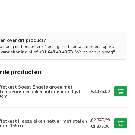
en over dit product?
lp nodig met bestellen? Neem gerust contact met ons op via
nvandekoning.nl
of
+31 648 49 40 73
. We helpen je graag!!
rde producten
ffetkast Soest Engels groen met
len deuren en eiken interieur en lijst
€3.375,00
0cm
€2.375,00
fetkast Heeze eiken natuur met stalen
uren 155cm
€1.875,00