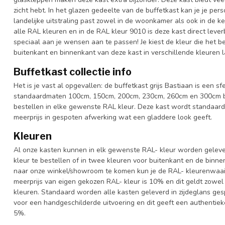
zicht hebt. In het glazen gedeelte van de buffetkast kan je je per
landelijke uitstraling past zowel in de woonkamer als ook in de ke
alle RAL kleuren en in de RAL kleur 9010 is deze kast direct leve
speciaal aan je wensen aan te passen! Je kiest de kleur die het best
buitenkant en binnenkant van deze kast in verschillende kleuren l
Buffetkast collectie info
Het is je vast al opgevallen: de buffetkast grijs Bastiaan is een sf
standaardmaten 100cm, 150cm, 200cm, 230cm, 260cm en 300cm bre
bestellen in elke gewenste RAL kleur. Deze kast wordt standaar
meerprijs in gespoten afwerking wat een gladdere look geeft.
Kleuren
Al onze kasten kunnen in elk gewenste RAL- kleur worden gelever
kleur te bestellen of in twee kleuren voor buitenkant en de binn
naar onze winkel/showroom te komen kun je de RAL- kleurenwaaier 
meerprijs van eigen gekozen RAL- kleur is 10% en dit geldt zowel
kleuren. Standaard worden alle kasten geleverd in zijdeglans gesp
voor een handgeschilderde uitvoering en dit geeft een authentieke
5%.