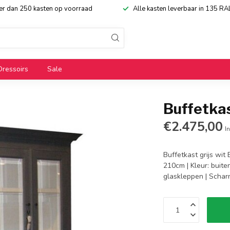
eer dan 250 kasten op voorraad
Alle kasten leverbaar in 135 RA
Dressoirs
Sale
Buffetkas
€2.475,00
In
Buffetkast grijs wit
210cm | Kleur: buite
glaskleppen | Schar