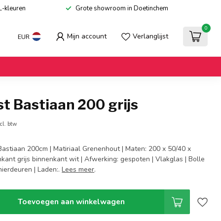
L-kleuren
Grote showroom in Doetinchem
0
Mijn account
Verlanglijst
EUR
t Bastiaan 200 grijs
cl. btw
 Bastiaan 200cm | Matiriaal Grenenhout | Maten: 200 x 50/40 x
nkant grijs binnenkant wit | Afwerking: gespoten | Vlakglas | Bolle
nierdeuren | Laden:.
Lees meer
.
Toevoegen aan winkelwagen