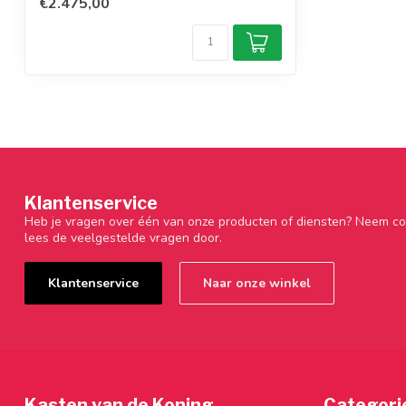
€2.475,00
Klantenservice
Heb je vragen over één van onze producten of diensten? Neem co
lees de veelgestelde vragen door.
Klantenservice
Naar onze winkel
Kasten van de Koning
Categori