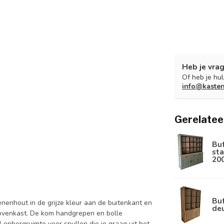
Heb je vrag
Of heb je hu
info@kaste
Gerelatee
Bu
sta
20
Buf
nenhout in de grijze kleur aan de buitenkant en
de
bovenkast. De kom handgrepen en bolle
 opbergruimte voor spullen die je graag uit het