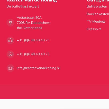
Dé buffetkast expert
Buffetkasten
Boekenkasten
Voltastraat 50A
TV Meubels
7006 RV Doetinchem
the Netherlands
Dressoirs
+31 (0)6 48 49 40 73
+31 (0)6 48 49 40 73
info@kastenvandekoning.nl