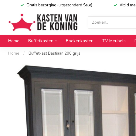
Gratis bezorging (uitgezonderd Sale)
Altijd m
Home
Buffetkasten
Boekenkasten
TV Meubels
Home
/
Buffetkast Bastiaan 200 grijs