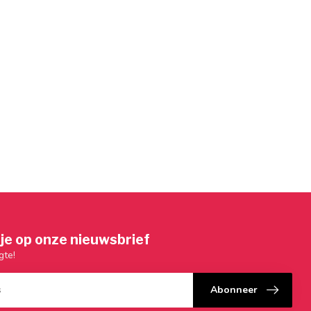
je op onze nieuwsbrief
gte!
Abonneer