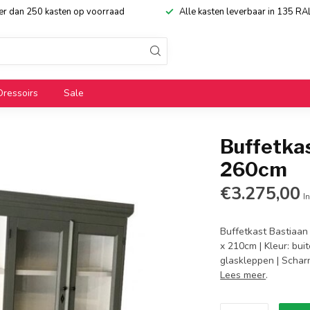
eer dan 250 kasten op voorraad
Alle kasten leverbaar in 135 RA
Dressoirs
Sale
Buffetka
260cm
€3.275,00
In
Buffetkast Bastiaan
x 210cm | Kleur: bui
glaskleppen | Scharn
Lees meer
.