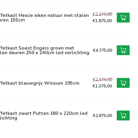
€2.375,00
fetkast Heeze eiken natuur met stalen
uren 155cm
€1.875,00
ffetkast Soest Engels groen met
€4.775,00
len deuren 250 x 240cm led verlichting
€2.475,00
ffetkast blauwgrijs Winsum 195cm
€1.375,00
fetkast zwart Putten 180 x 220cm led
€2.875,00
lichting