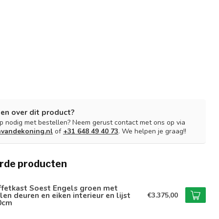
en over dit product?
lp nodig met bestellen? Neem gerust contact met ons op via
nvandekoning.nl
of
+31 648 49 40 73
. We helpen je graag!!
rde producten
ffetkast Soest Engels groen met
len deuren en eiken interieur en lijst
€3.375,00
0cm