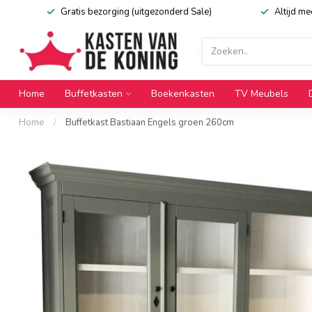
Gratis bezorging (uitgezonderd Sale)
Altijd m
Home
Buffetkasten
Boekenkasten
TV Meubels
Home
/
Buffetkast Bastiaan Engels groen 260cm