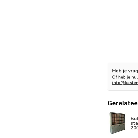
Heb je vrag
Of heb je hu
info@kaste
Gerelatee
Bu
sta
20