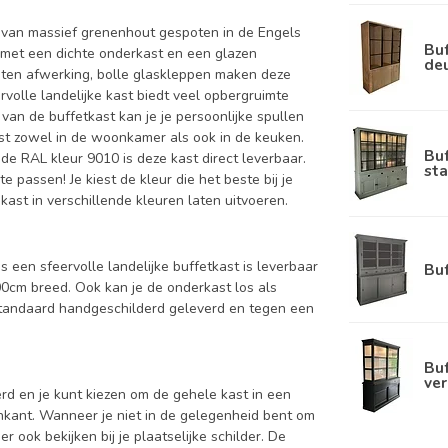
t van massief grenenhout gespoten in de Engels
Buf
 met een dichte onderkast en een glazen
de
ten afwerking, bolle glaskleppen maken deze
volle landelijke kast biedt veel opbergruimte
e van de buffetkast kan je je persoonlijke spullen
ast zowel in de woonkamer als ook in de keuken.
Bu
 de RAL kleur 9010 is deze kast direct leverbaar.
sta
passen! Je kiest de kleur die het beste bij je
kast in verschillende kleuren laten uitvoeren.
s een sfeervolle landelijke buffetkast is leverbaar
Bu
cm breed. Ook kan je de onderkast los als
standaard handgeschilderd geleverd en tegen een
Buf
ver
d en je kunt kiezen om de gehele kast in een
enkant. Wanneer je niet in de gelegenheid bent om
ook bekijken bij je plaatselijke schilder. De