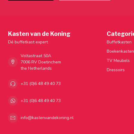
Kasten van de Koning
Categori
Dé buffetkast expert
Buffetkasten
Boekenkasten
Voltastraat 50A
TV Meubels
7006 RV Doetinchem
the Netherlands
Dressoirs
+31 (0)6 48 49 40 73
+31 (0)6 48 49 40 73
info@kastenvandekoning.nl