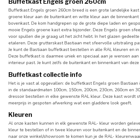
Buffetkast Engels groen 260cm
Buffetkast Engels groen 260cm breed is een grote landelijke kas
groene kleur aan de buitenkant en witte kleur aan de binnenkant
bovenkast. De kom handgrepen op de grote diepe laden en gespo
mooie Engels groene kast extra bijzonder. Deze Engels groen sfeer
voor spullen die je graag uit het zicht hebt. In het glazen gedeelt
etaleren. Deze grutterskast Bastiaan met sfeervolle uitstraling p
Je kunt de Bastiaan buffetkast bestellen in alle RAL kleuren en in
Deze buffetkast is daarmee uniek en speciaal aan je wensen aan te 
interieur past. Je kunt zelfs de buitenkant en binnenkant van deze 
Buffetkast collectie info
Het is je vast al opgevallen: de buffetkast Engels groen Bastiaan i
in de standaardmaten 100cm, 150cm, 200cm, 230cm, 260cm en 300
dressoir bestellen in elke gewenste RAL kleur. Deze kast wordt 
meerprijs in gespoten afwerking wat een gladdere look geeft.
Kleuren
Al onze kasten kunnen in elk gewenste RAL- kleur worden gelever
kleur te bestellen of in twee kleuren voor buitenkant en de binn
naar onze winkel/showroom te komen kun je de RAL- kleurenwaaier 