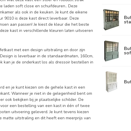
ze laden soft close en schuifdeuren.. Deze
nkamer als ook in de keuken. Je kunt de eikene
Bu
ur 9010 is deze kast direct leverbaar. Deze
sta
nsen aan passen! Je kiest de kleur die het beste
n deze kast in verschillende kleuren laten uitvoeren
Bu
fetkast met een design uitstraling en door zijn
sof
 Design is leverbaar in de standaardmaten, 160cm,
an je de onderkast los als dressoir bestellen in
Bu
d en je kunt kiezen om de gehele kast in een
enkant. Wanneer je niet in de gelegenheid bent om
ook bekijken bij je plaatselijke schilder. De
 voor een bestelling van een kast in één of twee
oten uitvoering geleverd. Je kunt tevens kiezen
 matte uitstraling en dit heeft een meerprijs van