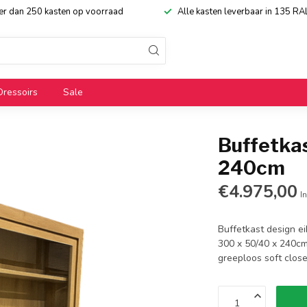
eer dan 250 kasten op voorraad
Alle kasten leverbaar in 135 RA
Dressoirs
Sale
Buffetkas
240cm
€4.975,00
In
Buffetkast design ei
300 x 50/40 x 240cm 
greeploos soft clos