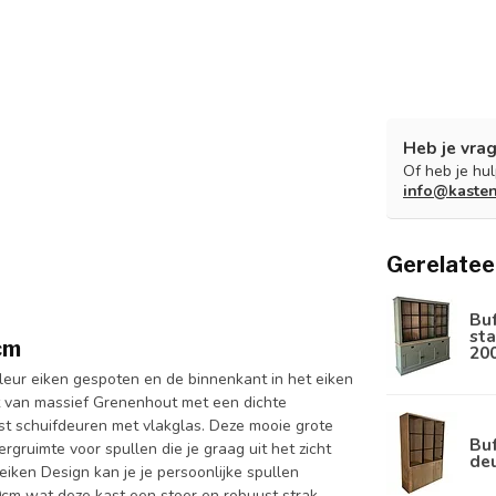
Heb je vrag
Of heb je hu
info@kaste
Gerelatee
Bu
sta
cm
20
leur eiken gespoten en de binnenkant in het eiken
kt van massief Grenenhout met een dichte
st schuifdeuren met vlakglas. Deze mooie grote
Buf
gruimte voor spullen die je graag uit het zicht
de
eiken Design kan je je persoonlijke spullen
0cm wat deze kast een stoer en robuust strak