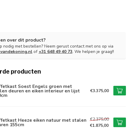
en over dit product?
lp nodig met bestellen? Neem gerust contact met ons op via
nvandekoning.nl
of
+31 648 49 40 73
. We helpen je graag!!
rde producten
ffetkast Soest Engels groen met
len deuren en eiken interieur en lijst
€3.375,00
0cm
€2.375,00
fetkast Heeze eiken natuur met stalen
uren 155cm
€1.875,00