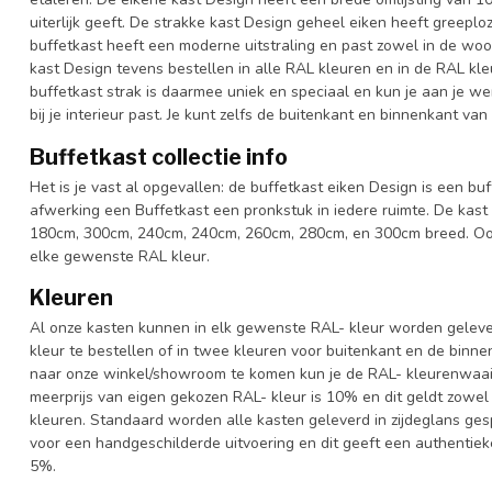
uiterlijk geeft. De strakke kast Design geheel eiken heeft greeplo
buffetkast heeft een moderne uitstraling en past zowel in de woo
kast Design tevens bestellen in alle RAL kleuren en in de RAL kle
buffetkast strak is daarmee uniek en speciaal en kun je aan je we
bij je interieur past. Je kunt zelfs de buitenkant en binnenkant va
Buffetkast collectie info
Het is je vast al opgevallen: de buffetkast eiken Design is een buf
afwerking een Buffetkast een pronkstuk in iedere ruimte. De kast
180cm, 300cm, 240cm, 240cm, 260cm, 280cm, en 300cm breed. Ook k
elke gewenste RAL kleur.
Kleuren
Al onze kasten kunnen in elk gewenste RAL- kleur worden gelever
kleur te bestellen of in twee kleuren voor buitenkant en de binn
naar onze winkel/showroom te komen kun je de RAL- kleurenwaaier 
meerprijs van eigen gekozen RAL- kleur is 10% en dit geldt zowel
kleuren. Standaard worden alle kasten geleverd in zijdeglans gesp
voor een handgeschilderde uitvoering en dit geeft een authentieke
5%.