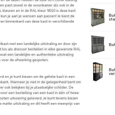
g en past zowel in de woonkamer als ook in de
L kleuren en in de RAL kleur 9010 is deze kast
Bu
 kun je aan je wensen aan passen! Je kiest de
sta
nt en binnenkant van deze kast in verschillende
kast met een landelijke uitstraling en door zijn
Bu
t los als dressoir bestellen in elke gewenste RAL
wat een landelijke en authentieke uitstraling
en voor de afwerking gespoten.
Buf
ver
d en je kunt kiezen om de gehele kast in een
enkant. Wanneer je niet in de gelegenheid bent om
ook bekijken bij je plaatselijke schilder. De
 voor een bestelling van een kast in één of twee
oten uitvoering geleverd. Je kunt tevens kiezen
 matte uitstraling en dit heeft een meerprijs van