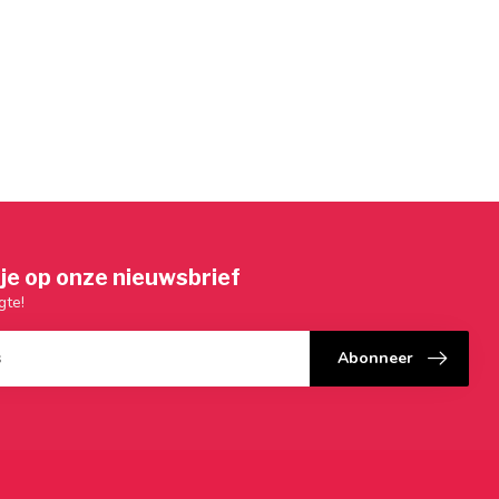
je op onze nieuwsbrief
gte!
Abonneer