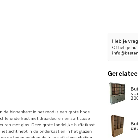
Heb je vrag
Of heb je hu
info@kaste
Gerelatee
Bu
sta
20
n de binnenkant in het rood is een grote hoge
chte onderkast met draaideuren en soft close
Buf
ren met glas. Deze grote landelijke buffetkast
de
 het zicht hebt in de onderkast en in het glazen
 en de laden hebben de luxe soft close sluiting.