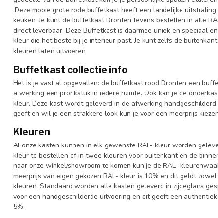
.Deze mooie grote rode buffetkast heeft een landelijke uitstralin
keuken. Je kunt de buffetkast Dronten tevens bestellen in alle RA
direct leverbaar. Deze Buffetkast is daarmee uniek en speciaal en
kleur die het beste bij je interieur past. Je kunt zelfs de buitenka
kleuren laten uitvoeren
Buffetkast collectie info
Het is je vast al opgevallen: de buffetkast rood Dronten een buffet
afwerking een pronkstuk in iedere ruimte. Ook kan je de onderkas
kleur. Deze kast wordt geleverd in de afwerking handgeschilderd 
geeft en wil je een strakkere look kun je voor een meerprijs kiez
Kleuren
Al onze kasten kunnen in elk gewenste RAL- kleur worden gelever
kleur te bestellen of in twee kleuren voor buitenkant en de binn
naar onze winkel/showroom te komen kun je de RAL- kleurenwaaier 
meerprijs van eigen gekozen RAL- kleur is 10% en dit geldt zowel
kleuren. Standaard worden alle kasten geleverd in zijdeglans gesp
voor een handgeschilderde uitvoering en dit geeft een authentieke
5%.