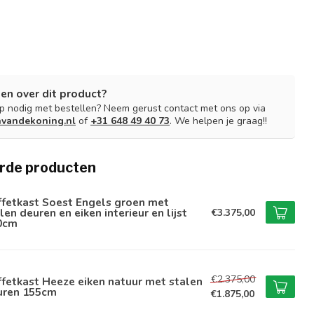
en over dit product?
lp nodig met bestellen? Neem gerust contact met ons op via
nvandekoning.nl
of
+31 648 49 40 73
. We helpen je graag!!
rde producten
ffetkast Soest Engels groen met
len deuren en eiken interieur en lijst
€3.375,00
0cm
€2.375,00
fetkast Heeze eiken natuur met stalen
uren 155cm
€1.875,00