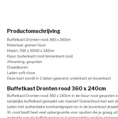
Productomschrijving
Buffetkast Dronten rood 360 x 240cm
Materiaal: grenen hout
Maten: 350 x 50/40 x 240cm
Kleur: buitenkant rood binnenkant rood
Afwerking: gespoten
Draaideuren
Laden soft close
Deze kast wordt in 2 delen geleverd, onderkast en bovenkast
Buffetkast Dronten rood 360 x 240cm
Buffetkast Dronten rood 360 x 240cm in de kleur rood gespoten e
landelijke buffetkast gemaakt van massief Grenenhout met een di
laden met authentieke komhandgrepen en in de bovenkast draaideu
XL rood biedt heel veel opbergruimte voor spullen die je graag uit
gedeelte van de buffelkast kan je je persoonlijke spullen etaleren