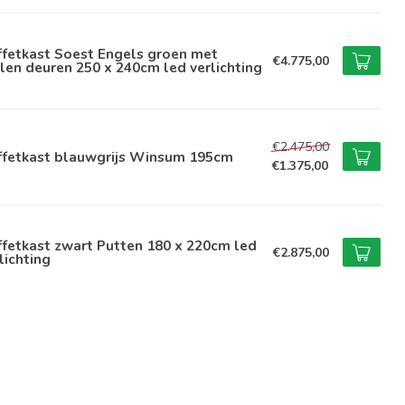
ffetkast Soest Engels groen met
€4.775,00
len deuren 250 x 240cm led verlichting
€2.475,00
ffetkast blauwgrijs Winsum 195cm
€1.375,00
fetkast zwart Putten 180 x 220cm led
€2.875,00
lichting