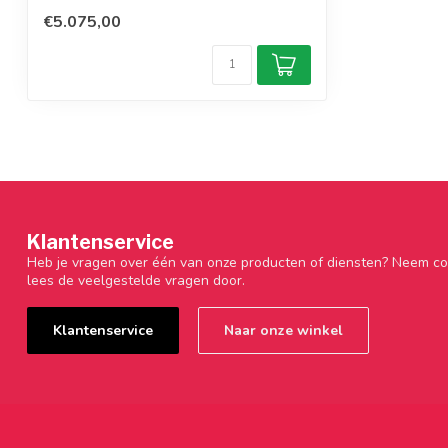
€5.075,00
Klantenservice
Heb je vragen over één van onze producten of diensten? Neem co
lees de veelgestelde vragen door.
Klantenservice
Naar onze winkel