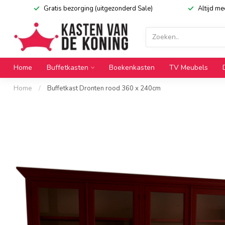
Gratis bezorging (uitgezonderd Sale)
Altijd m
Home
Buffetkasten
Boekenkasten
TV Meubels
Home
/
Buffetkast Dronten rood 360 x 240cm