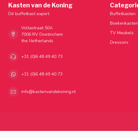
Kasten van de Koning
Categori
Dé buffetkast expert
Buffetkasten
Boekenkasten
Voltastraat 50A
TV Meubels
7006 RV Doetinchem
the Netherlands
Dressoirs
+31 (0)6 48 49 40 73
+31 (0)6 48 49 40 73
info@kastenvandekoning.nl