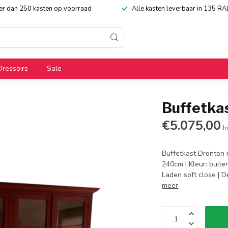
eer dan 250 kasten op voorraad
Alle kasten leverbaar in 135 RA
Dressoirs
Sale
Buffetka
€5.075,00
In
Buffetkast Dronten 
240cm | Kleur: buite
Laden soft close | 
meer
.