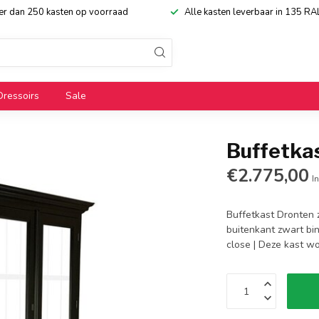
eer dan 250 kasten op voorraad
Alle kasten leverbaar in 135 RA
Dressoirs
Sale
Buffetka
€2.775,00
In
Buffetkast Dronten z
buitenkant zwart bi
close | Deze kast w