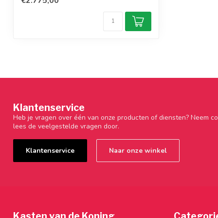
€2.775,00
Klantenservice
Heb je vragen over één van onze producten of diensten? Neem co
lees de veelgestelde vragen door.
Klantenservice
Naar onze winkel
Kasten van de Koning
Categori