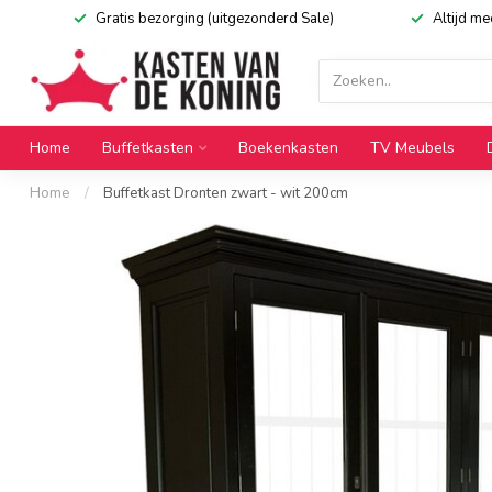
Gratis bezorging (uitgezonderd Sale)
Altijd m
Home
Buffetkasten
Boekenkasten
TV Meubels
Home
/
Buffetkast Dronten zwart - wit 200cm