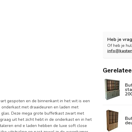
Heb je vrag
Of heb je hu
info@kaste
Gerelatee
Bu
sta
20
art gespoten en de binnenkant in het wit is een
e onderkast met draaideuren en laden met
glas. Deze mega grote buffetkast zwart met
Buf
graag uit het zicht hebt in de onderkast en in het
de
etaleren end e laden hebben de luxe soft close
lijke uitstraling en past zowel in de woonkamer