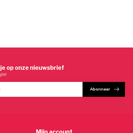
je op onze nieuwsbrief
gte!
Abonneer
Mijn account