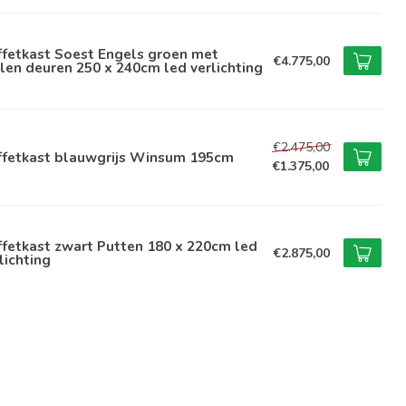
ffetkast Soest Engels groen met
€4.775,00
len deuren 250 x 240cm led verlichting
€2.475,00
ffetkast blauwgrijs Winsum 195cm
€1.375,00
fetkast zwart Putten 180 x 220cm led
€2.875,00
lichting