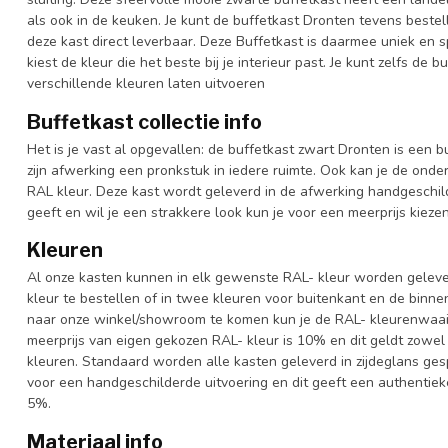
als ook in de keuken. Je kunt de buffetkast Dronten tevens bestel
deze kast direct leverbaar. Deze Buffetkast is daarmee uniek en 
kiest de kleur die het beste bij je interieur past. Je kunt zelfs de
verschillende kleuren laten uitvoeren
Buffetkast collectie info
Het is je vast al opgevallen: de buffetkast zwart Dronten is een b
zijn afwerking een pronkstuk in iedere ruimte. Ook kan je de onde
RAL kleur. Deze kast wordt geleverd in de afwerking handgeschild
geeft en wil je een strakkere look kun je voor een meerprijs kiez
Kleuren
Al onze kasten kunnen in elk gewenste RAL- kleur worden gelever
kleur te bestellen of in twee kleuren voor buitenkant en de binn
naar onze winkel/showroom te komen kun je de RAL- kleurenwaaier 
meerprijs van eigen gekozen RAL- kleur is 10% en dit geldt zowel
kleuren. Standaard worden alle kasten geleverd in zijdeglans gesp
voor een handgeschilderde uitvoering en dit geeft een authentieke
5%.
Materiaal info