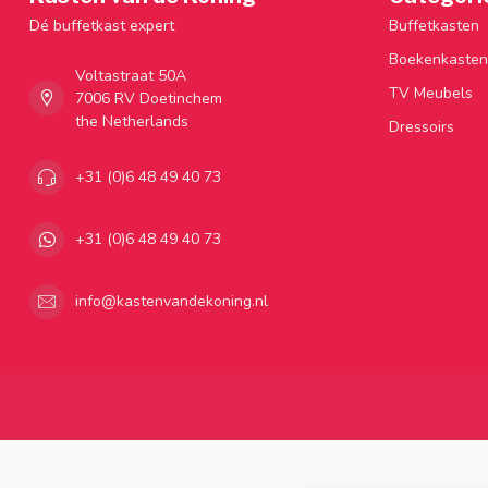
Dé buffetkast expert
Buffetkasten
Boekenkasten
Voltastraat 50A
TV Meubels
7006 RV Doetinchem
the Netherlands
Dressoirs
+31 (0)6 48 49 40 73
+31 (0)6 48 49 40 73
info@kastenvandekoning.nl