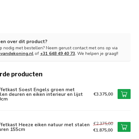
en over dit product?
lp nodig met bestellen? Neem gerust contact met ons op via
nvandekoning.nl
of
+31 648 49 40 73
. We helpen je graag!!
rde producten
ffetkast Soest Engels groen met
len deuren en eiken interieur en lijst
€3.375,00
0cm
€2.375,00
fetkast Heeze eiken natuur met stalen
uren 155cm
€1.875,00