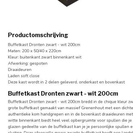
Productomschrijving
Buffetkast Dronten zwart - wit 200cm
Maten: 200 x 50/40 x 220cm
Kleur: buitenkant zwart binnenkant wit
Afwerking: gespoten
Draaideuren
Laden soft close
Deze kast wordt in 2 delen geleverd, onderkast en bovenkast
Buffetkast Dronten zwart - wit 200cm
Buffetkast Dronten zwart - wit 200cm bredd in de chique kleur zw
grote buffetkast gemaakt van massief Grenenhout met een dicht
authentieke kom handgrepen en in de bovenkast draaideuren met 
witte binnenkant biedt heel veel opbergruimte voor spullen die je 
glazen gedeelte van de buffelkast kan je je persoonlijke spullen 
sluiting. Deze sfeervolle mooie zwarte buffetkast heeft een lande