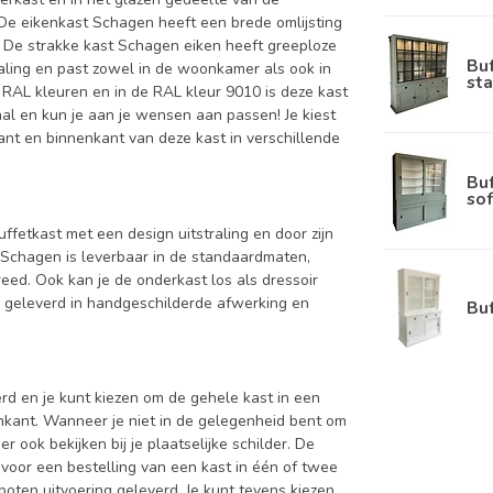
. De eikenkast Schagen heeft een brede omlijsting
t. De strakke kast Schagen eiken heeft greeploze
Bu
aling en past zowel in de woonkamer als ook in
sta
e RAL kleuren en in de RAL kleur 9010 is deze kast
aal en kun je aan je wensen aan passen! Je kiest
nkant en binnenkant van deze kast in verschillende
Bu
sof
uffetkast met een design uitstraling en door zijn
 Schagen is leverbaar in de standaardmaten,
d. Ook kan je de onderkast los als dressoir
d geleverd in handgeschilderde afwerking en
Bu
d en je kunt kiezen om de gehele kast in een
enkant. Wanneer je niet in de gelegenheid bent om
ook bekijken bij je plaatselijke schilder. De
 voor een bestelling van een kast in één of twee
oten uitvoering geleverd. Je kunt tevens kiezen