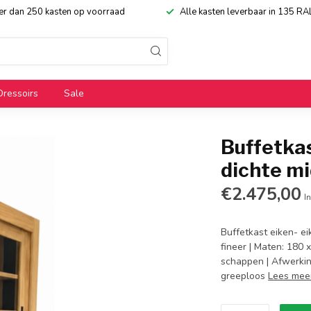
eer dan 250 kasten op voorraad
Alle kasten leverbaar in 135 RA
Dressoirs
Sale
Buffetka
dichte m
€2.475,00
In
Buffetkast eiken- e
fineer | Maten: 180 
schappen | Afwerkin
greeploos
Lees mee