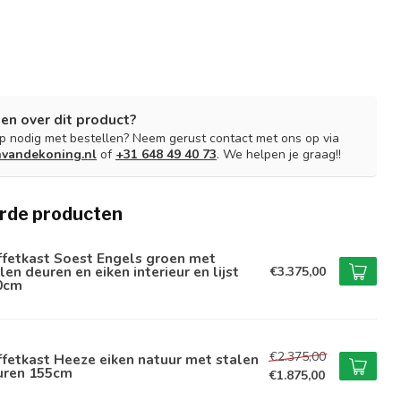
en over dit product?
lp nodig met bestellen? Neem gerust contact met ons op via
nvandekoning.nl
of
+31 648 49 40 73
. We helpen je graag!!
rde producten
ffetkast Soest Engels groen met
len deuren en eiken interieur en lijst
€3.375,00
0cm
€2.375,00
fetkast Heeze eiken natuur met stalen
uren 155cm
€1.875,00