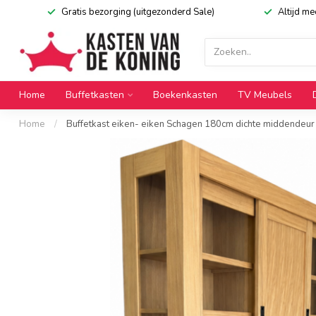
Gratis bezorging (uitgezonderd Sale)
Altijd m
Home
Buffetkasten
Boekenkasten
TV Meubels
Home
/
Buffetkast eiken- eiken Schagen 180cm dichte middendeur