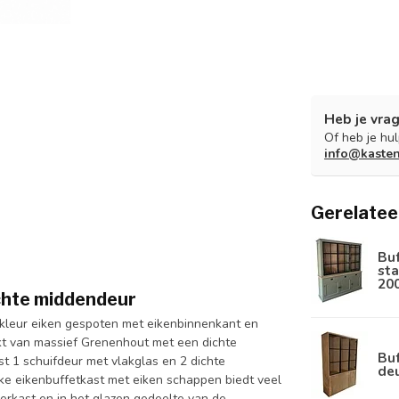
Heb je vrag
Of heb je hu
info@kaste
Gerelatee
Bu
sta
20
chte middendeur
 kleur eiken gespoten met eikenbinnenkant en
kt van massief Grenenhout met een dichte
Buf
t 1 schuifdeur met vlakglas en 2 dichte
de
ke eikenbuffetkast met eiken schappen biedt veel
derkast en in het glazen gedeelte van de