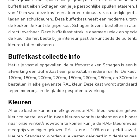
buffetkast eiken Schagen kan je je persoonlijke spullen etaleren
van 10cm wat deze kast een stoer en robuust strak uiterlijk geef
laden en schuifdeuren.. Deze buffetkast heeft een moderne uitstr
de keuken. Je kunt de grijze kast Schagen tevens bestellen in all
direct leverbaar. Deze buffetkast strak is daarmee uniek en speci
de kleur die het beste bij je interieur past. Je kunt zelfs de buite
kleuren laten uitvoeren
Buffetkast collectie info
Het is je vast al opgevallen: de buffetkast eiken Schagen is een b
afwerking een Buffetkast een pronkstuk in iedere ruimte. De kast
160cm, 180cm, 200cm, 220cm, 180cm, 260cm, 280cm, en 300cm bree
bestellen in elke gewenste RAL kleur. Deze kast wordt standaar
tegen meerprijs in de gladde gespoten afwerking.
Kleuren
Al onze kasten kunnen in elk gewenste RAL- kleur worden gelever
kleur te bestellen of in twee kleuren voor buitenkant en de binn
naar onze winkel/showroom te komen kun je de RAL- kleurenwaaier 
meerprijs van eigen gekozen RAL- kleur is 10% en dit geldt zowel
kleuren. Standaard worden alle kasten geleverd in zijdeglans gesp