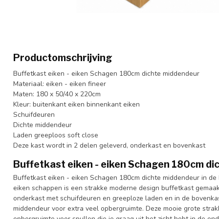
Productomschrijving
Buffetkast eiken - eiken Schagen 180cm dichte middendeur
Materiaal: eiken - eiken fineer
Maten: 180 x 50/40 x 220cm
Kleur: buitenkant eiken binnenkant eiken
Schuifdeuren
Dichte middendeur
Laden greeploos soft close
Deze kast wordt in 2 delen geleverd, onderkast en bovenkast
Buffetkast eiken - eiken Schagen 180cm di
Buffetkast eiken - eiken Schagen 180cm dichte middendeur in de
eiken schappen is een strakke moderne design buffetkast gemaa
onderkast met schuifdeuren en greeploze laden en in de bovenkas
middendeur voor extra veel opbergruimte. Deze mooie grote strak
opbergruimte voor spullen die je graag uit het zicht hebt in de on