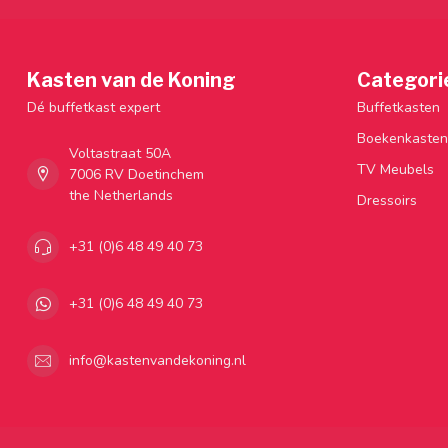
Kasten van de Koning
Categori
Dé buffetkast expert
Buffetkasten
Boekenkasten
Voltastraat 50A
TV Meubels
7006 RV Doetinchem
the Netherlands
Dressoirs
+31 (0)6 48 49 40 73
+31 (0)6 48 49 40 73
info@kastenvandekoning.nl