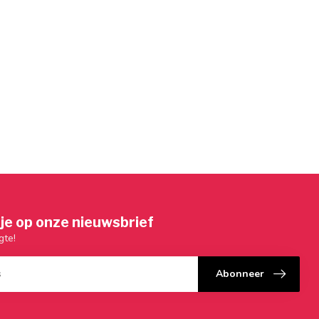
je op onze nieuwsbrief
gte!
Abonneer