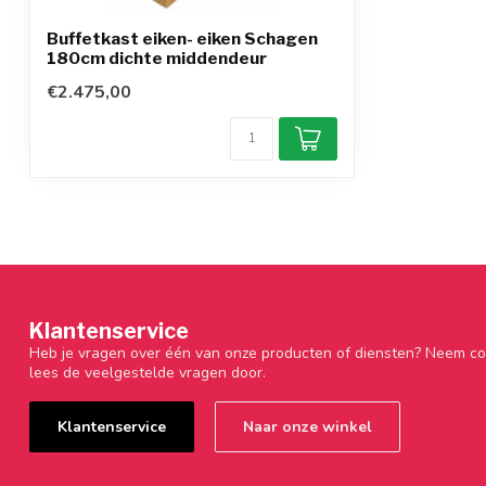
Buffetkast eiken- eiken Schagen
180cm dichte middendeur
€2.475,00
Klantenservice
Heb je vragen over één van onze producten of diensten? Neem co
lees de veelgestelde vragen door.
Klantenservice
Naar onze winkel