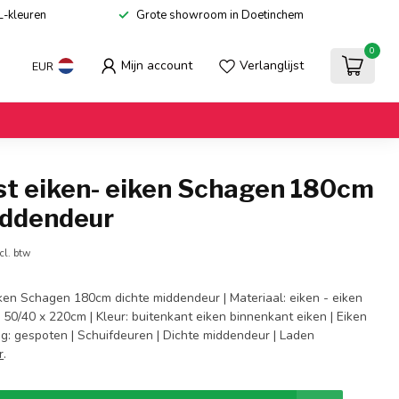
L-kleuren
Grote showroom in Doetinchem
0
Mijn account
Verlanglijst
EUR
st eiken- eiken Schagen 180cm
iddendeur
cl. btw
iken Schagen 180cm dichte middendeur | Materiaal: eiken - eiken
x 50/40 x 220cm | Kleur: buitenkant eiken binnenkant eiken | Eiken
g: gespoten | Schuifdeuren | Dichte middendeur | Laden
r
.