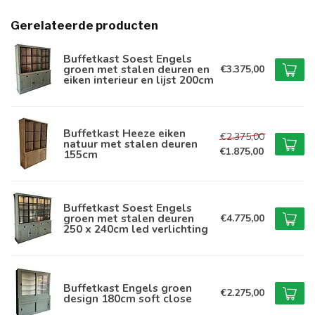
Gerelateerde producten
Buffetkast Soest Engels
groen met stalen deuren en
€3.375,00
eiken interieur en lijst 200cm
Buffetkast Heeze eiken
€2.375,00
natuur met stalen deuren
€1.875,00
155cm
Buffetkast Soest Engels
groen met stalen deuren
€4.775,00
250 x 240cm led verlichting
Buffetkast Engels groen
€2.275,00
design 180cm soft close