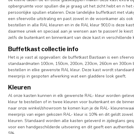
opbergruimte voor spullen die je graag uit het zicht hebt en n het
persoonlijke spullen etaleren. Deze landelijke buffetkast met vl
een sfeervolle uitstraling en past zowel in de woonkamer als ook 
bestellen in alle RAL kleuren en in de RAL kleur 9010 is deze kast
daarmee uniek en speciaal aan je wensen aan te passen! Je kiest de 
zelfs de buitenkant en binnenkant van deze kast in verschillende 
Buffetkast collectie info
Het is je vast al opgevallen: de buffetkast Bastiaan is een sfeervol
standaardmaten 100cm, 150cm, 200cm, 230cm, 260cm en 300cm bre
bestellen in elke gewenste RAL kleur. Deze kast wordt standaar
meerprijs in gespoten afwerking wat een gladdere look geeft.
Kleuren
Al onze kasten kunnen in elk gewenste RAL- kleur worden gelever
kleur te bestellen of in twee kleuren voor buitenkant en de binn
naar onze winkel/showroom te komen kun je de RAL- kleurenwaaier 
meerprijs van eigen gekozen RAL- kleur is 10% en dit geldt zowel
kleuren. Standaard worden alle kasten geleverd in zijdeglans gesp
voor een handgeschilderde uitvoering en dit geeft een authentieke
5%.