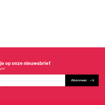
je op onze nieuwsbrief
gte!
Abonneer