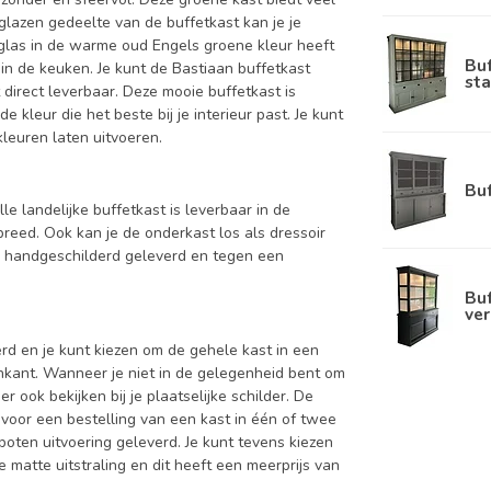
 glazen gedeelte van de buffetkast kan je je
akglas in de warme oud Engels groene kleur heeft
Bu
in de keuken. Je kunt de Bastiaan buffetkast
sta
 direct leverbaar. Deze mooie buffetkast is
kleur die het beste bij je interieur past. Je kunt
kleuren laten uitvoeren.
Bu
le landelijke buffetkast is leverbaar in de
ed. Ook kan je de onderkast los als dressoir
d handgeschilderd geleverd en tegen een
Buf
ver
d en je kunt kiezen om de gehele kast in een
enkant. Wanneer je niet in de gelegenheid bent om
ook bekijken bij je plaatselijke schilder. De
 voor een bestelling van een kast in één of twee
oten uitvoering geleverd. Je kunt tevens kiezen
 matte uitstraling en dit heeft een meerprijs van