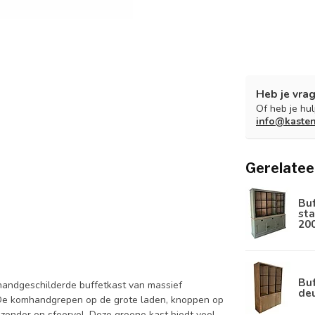
Heb je vrag
Of heb je hu
info@kaste
Gerelatee
Bu
sta
20
Buf
handgeschilderde buffetkast van massief
de
 De komhandgrepen op de grote laden, knoppen op
jzonder en sfeervol. Deze groene kast biedt veel