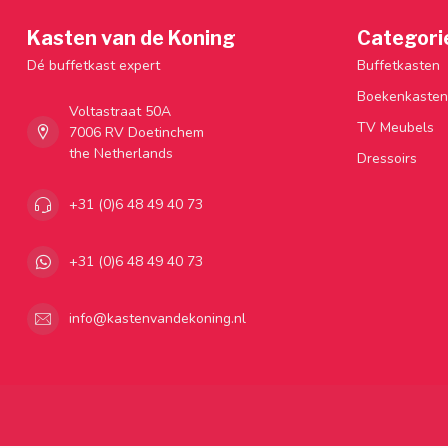
Kasten van de Koning
Categori
Dé buffetkast expert
Buffetkasten
Boekenkasten
Voltastraat 50A
TV Meubels
7006 RV Doetinchem
the Netherlands
Dressoirs
+31 (0)6 48 49 40 73
+31 (0)6 48 49 40 73
info@kastenvandekoning.nl