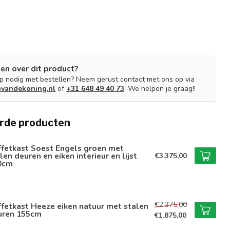
en over dit product?
lp nodig met bestellen? Neem gerust contact met ons op via
nvandekoning.nl
of
+31 648 49 40 73
. We helpen je graag!!
rde producten
ffetkast Soest Engels groen met
len deuren en eiken interieur en lijst
€3.375,00
0cm
€2.375,00
fetkast Heeze eiken natuur met stalen
uren 155cm
€1.875,00