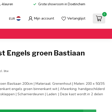
L-kleuren
Grote showroom in Doetinchem
0
Mijn account
Verlanglijst
EUR
st Engels groen Bastiaan
cl. btw
roen Bastiaan 200cm | Materiaal: Grenenhout | Maten: 200 x 50/35
itenkant engels groen binnenkant wit | Afwerking: handgeschilderd
laskleppen | Scharnierdeuren | Laden: | Deze kast wordt in 2 delen