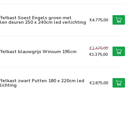
ffetkast Soest Engels groen met
€4.775,00
len deuren 250 x 240cm led verlichting
€2.475,00
ffetkast blauwgrijs Winsum 195cm
€1.375,00
fetkast zwart Putten 180 x 220cm led
€2.875,00
lichting