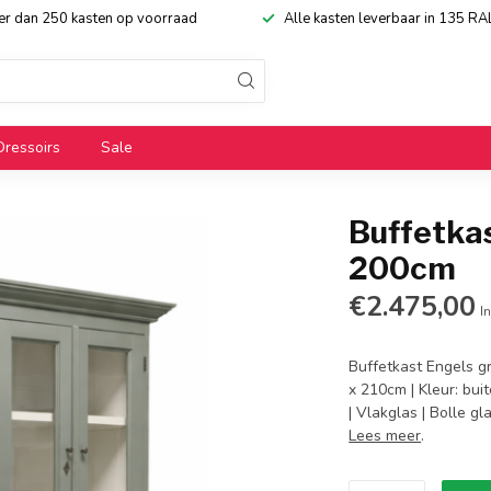
eer dan 250 kasten op voorraad
Alle kasten leverbaar in 135 RA
Dressoirs
Sale
Buffetka
200cm
€2.475,00
In
Buffetkast Engels g
x 210cm | Kleur: bu
| Vlakglas | Bolle g
Lees meer
.