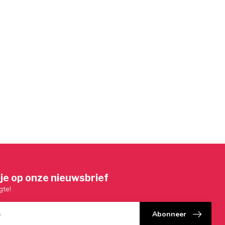
je op onze nieuwsbrief
gte!
Abonneer