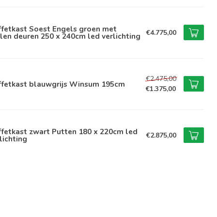
ffetkast Soest Engels groen met
€4.775,00
len deuren 250 x 240cm led verlichting
€2.475,00
ffetkast blauwgrijs Winsum 195cm
€1.375,00
fetkast zwart Putten 180 x 220cm led
€2.875,00
lichting