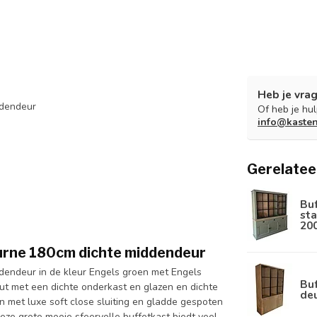
Heb je vrag
ddendeur
Of heb je hu
info@kaste
Gerelatee
Bu
sta
20
eurne 180cm dichte middendeur
dendeur in de kleur Engels groen met Engels
Buf
ut met een dichte onderkast en glazen en dichte
de
 met luxe soft close sluiting en gladde gespoten
eze grote mooie sfeervolle buffetkast biedt veel