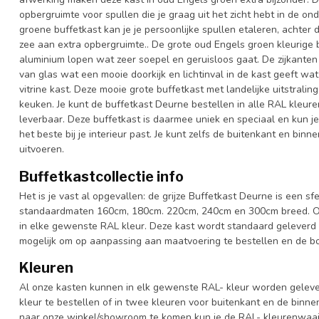
opbergruimte voor spullen die je graag uit het zicht hebt in de o
groene buffetkast kan je je persoonlijke spullen etaleren, achter
zee aan extra opbergruimte.. De grote oud Engels groen kleurige 
aluminium lopen wat zeer soepel en geruisloos gaat. De zijkanten
van glas wat een mooie doorkijk en lichtinval in de kast geeft w
vitrine kast. Deze mooie grote buffetkast met landelijke uitstrali
keuken. Je kunt de buffetkast Deurne bestellen in alle RAL kleure
leverbaar. Deze buffetkast is daarmee uniek en speciaal en kun j
het beste bij je interieur past. Je kunt zelfs de buitenkant en bin
uitvoeren.
Buffetkastcollectie info
Het is je vast al opgevallen: de grijze Buffetkast Deurne is een sfe
standaardmaten 160cm, 180cm. 220cm, 240cm en 300cm breed. Ook 
in elke gewenste RAL kleur. Deze kast wordt standaard geleverd 
mogelijk om op aanpassing aan maatvoering te bestellen en de bov
Kleuren
Al onze kasten kunnen in elk gewenste RAL- kleur worden gelever
kleur te bestellen of in twee kleuren voor buitenkant en de binn
naar onze winkel/showroom te komen kun je de RAL- kleurenwaaier 