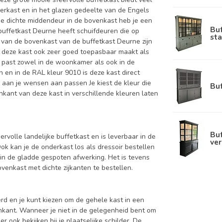
nderkast en in het glazen gedeelte van de Engels
 de dichte middendeur in de bovenkast heb je een
Bu
buffetkast Deurne heeft schuifdeuren die op
sta
 van de bovenkast van de buffetkast Deurne zijn
at deze kast ook zeer goed toepasbaar maakt als
ng past zowel in de woonkamer als ook in de
n en in de RAL kleur 9010 is deze kast direct
e aan je wensen aan passen Je kiest de kleur die
Bu
nenkant van deze kast in verschillende kleuren laten
Buf
ervolle landelijke buffetkast en is leverbaar in de
ver
kan je de onderkast los als dressoir bestellen
in de gladde gespoten afwerking. Het is tevens
enkast met dichte zijkanten te bestellen.
d en je kunt kiezen om de gehele kast in een
enkant. Wanneer je niet in de gelegenheid bent om
ook bekijken bij je plaatselijke schilder. De