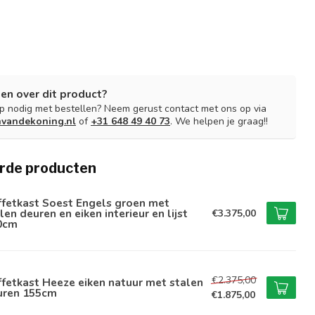
en over dit product?
lp nodig met bestellen? Neem gerust contact met ons op via
nvandekoning.nl
of
+31 648 49 40 73
. We helpen je graag!!
rde producten
ffetkast Soest Engels groen met
len deuren en eiken interieur en lijst
€3.375,00
0cm
€2.375,00
fetkast Heeze eiken natuur met stalen
uren 155cm
€1.875,00