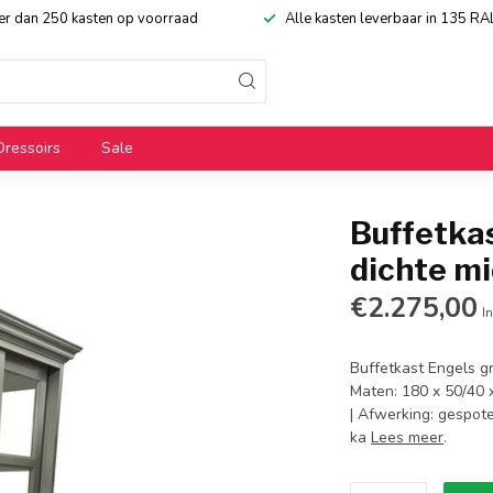
eer dan 250 kasten op voorraad
Alle kasten leverbaar in 135 RA
Dressoirs
Sale
Buffetka
dichte m
€2.275,00
In
Buffetkast Engels g
Maten: 180 x 50/40 
| Afwerking: gespote
ka
Lees meer
.