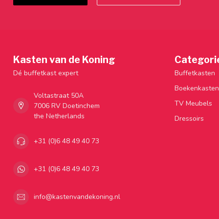
Kasten van de Koning
Categori
Dé buffetkast expert
Buffetkasten
Boekenkasten
Voltastraat 50A
TV Meubels
7006 RV Doetinchem
the Netherlands
Dressoirs
+31 (0)6 48 49 40 73
+31 (0)6 48 49 40 73
info@kastenvandekoning.nl