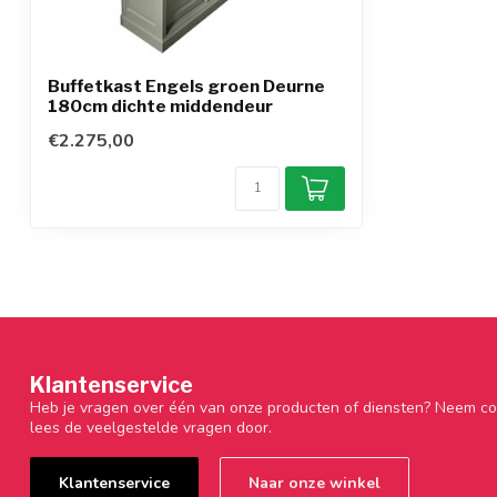
Buffetkast Engels groen Deurne
180cm dichte middendeur
€2.275,00
Klantenservice
Heb je vragen over één van onze producten of diensten? Neem co
lees de veelgestelde vragen door.
Klantenservice
Naar onze winkel