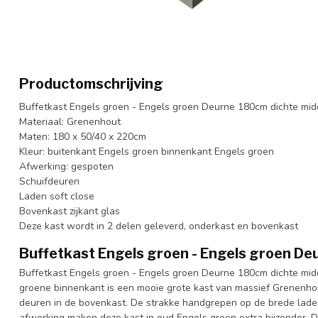
Productomschrijving
Buffetkast Engels groen - Engels groen Deurne 180cm dichte mi
Materiaal: Grenenhout
Maten: 180 x 50/40 x 220cm
Kleur: buitenkant Engels groen binnenkant Engels groen
Afwerking: gespoten
Schuifdeuren
Laden soft close
Bovenkast zijkant glas
Deze kast wordt in 2 delen geleverd, onderkast en bovenkast
Buffetkast Engels groen - Engels groen D
Buffetkast Engels groen - Engels groen Deurne 180cm dichte mid
groene binnenkant is een mooie grote kast van massief Grenenho
deuren in de bovenkast. De strakke handgrepen op de brede laden
afwerking maken deze kast in oud Engels groen extra bijzonder. D