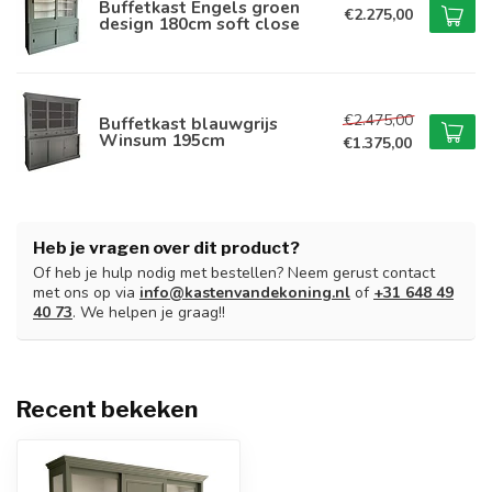
Buffetkast Engels groen
€2.275,00
design 180cm soft close
€2.475,00
Buffetkast blauwgrijs
Winsum 195cm
€1.375,00
Heb je vragen over dit product?
Of heb je hulp nodig met bestellen? Neem gerust contact
met ons op via
info@kastenvandekoning.nl
of
+31 648 49
40 73
. We helpen je graag!!
Recent bekeken