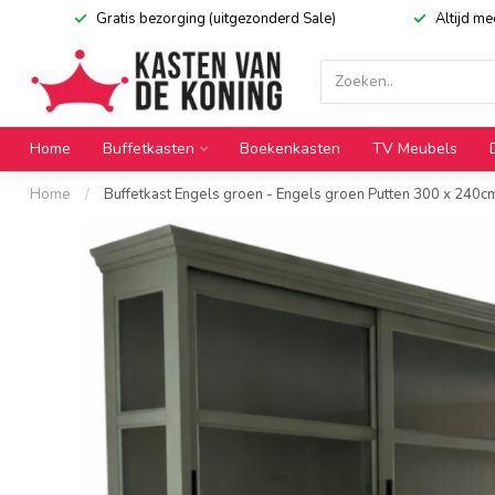
Gratis bezorging (uitgezonderd Sale)
Altijd m
Home
Buffetkasten
Boekenkasten
TV Meubels
Home
/
Buffetkast Engels groen - Engels groen Putten 300 x 240c