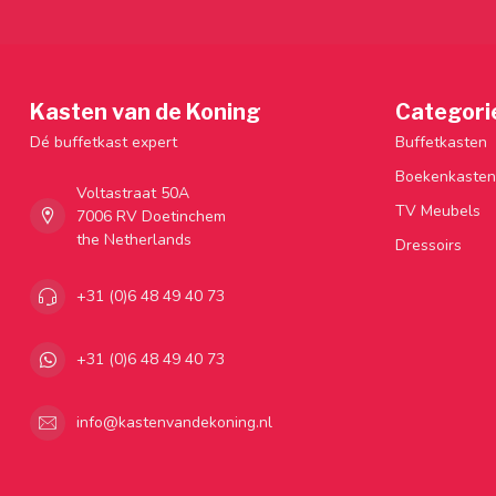
Kasten van de Koning
Categori
Dé buffetkast expert
Buffetkasten
Boekenkasten
Voltastraat 50A
TV Meubels
7006 RV Doetinchem
the Netherlands
Dressoirs
+31 (0)6 48 49 40 73
+31 (0)6 48 49 40 73
info@kastenvandekoning.nl