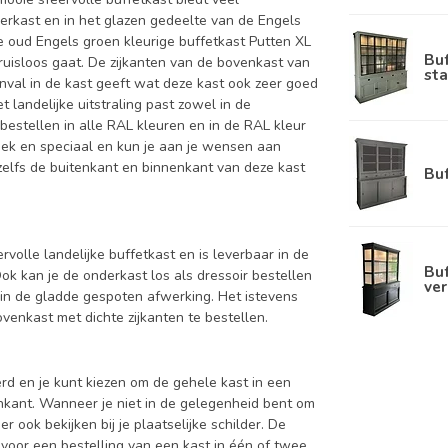
nderkast en in het glazen gedeelte van de Engels
te oud Engels groen kleurige buffetkast Putten XL
Bu
ruisloos gaat. De zijkanten van de bovenkast van
sta
inval in de kast geeft wat deze kast ook zeer goed
 landelijke uitstraling past zowel in de
bestellen in alle RAL kleuren en in de RAL kleur
niek en speciaal en kun je aan je wensen aan
nt zelfs de buitenkant en binnenkant van deze kast
Bu
ervolle landelijke buffetkast en is leverbaar in de
Buf
kan je de onderkast los als dressoir bestellen
ver
in de gladde gespoten afwerking. Het istevens
enkast met dichte zijkanten te bestellen.
d en je kunt kiezen om de gehele kast in een
enkant. Wanneer je niet in de gelegenheid bent om
ook bekijken bij je plaatselijke schilder. De
 voor een bestelling van een kast in één of twee