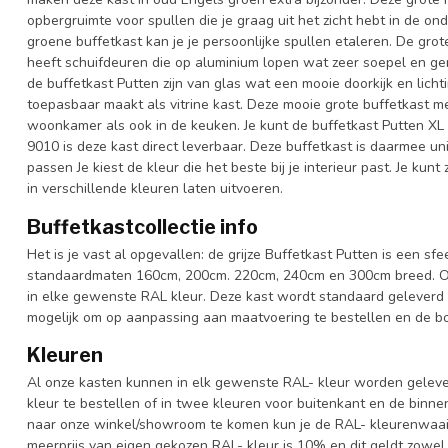
opbergruimte voor spullen die je graag uit het zicht hebt in de o
groene buffetkast kan je je persoonlijke spullen etaleren. De gro
heeft schuifdeuren die op aluminium lopen wat zeer soepel en ge
de buffetkast Putten zijn van glas wat een mooie doorkijk en licht
toepasbaar maakt als vitrine kast. Deze mooie grote buffetkast met
woonkamer als ook in de keuken. Je kunt de buffetkast Putten XL 
9010 is deze kast direct leverbaar. Deze buffetkast is daarmee u
passen Je kiest de kleur die het beste bij je interieur past. Je ku
in verschillende kleuren laten uitvoeren.
Buffetkastcollectie info
Het is je vast al opgevallen: de grijze Buffetkast Putten is een sfe
standaardmaten 160cm, 200cm. 220cm, 240cm en 300cm breed. Ook 
in elke gewenste RAL kleur. Deze kast wordt standaard geleverd 
mogelijk om op aanpassing aan maatvoering te bestellen en de bov
Kleuren
Al onze kasten kunnen in elk gewenste RAL- kleur worden gelever
kleur te bestellen of in twee kleuren voor buitenkant en de binn
naar onze winkel/showroom te komen kun je de RAL- kleurenwaaier 
meerprijs van eigen gekozen RAL- kleur is 10% en dit geldt zowel