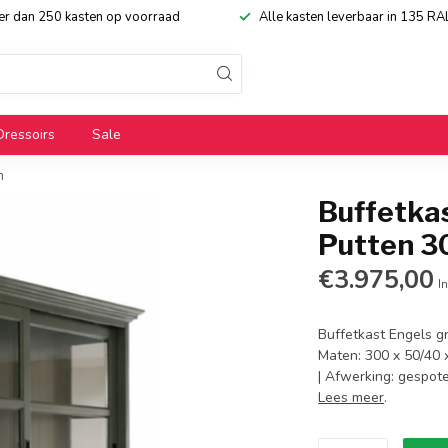
eer dan 250 kasten op voorraad
Alle kasten leverbaar in 135 RA
Dressoirs
Sale
m
Buffetkas
Putten 3
€3.975,00
In
Buffetkast Engels g
Maten: 300 x 50/40 
| Afwerking: gespote
Lees meer
.