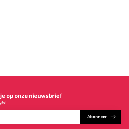
je op onze nieuwsbrief
gte!
Abonneer