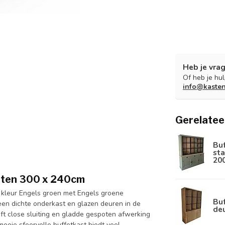
Heb je vrag
Of heb je hu
info@kaste
Gerelatee
Bu
sta
20
utten 300 x 240cm
 kleur Engels groen met Engels groene
Buf
en dichte onderkast en glazen deuren in de
de
t close sluiting en gladde gespoten afwerking
ooie sfeervolle buffetkast biedt veel