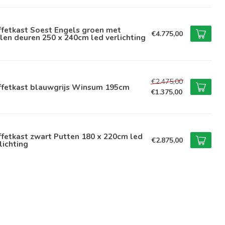
ffetkast Soest Engels groen met
€4.775,00
len deuren 250 x 240cm led verlichting
€2.475,00
ffetkast blauwgrijs Winsum 195cm
€1.375,00
fetkast zwart Putten 180 x 220cm led
€2.875,00
lichting