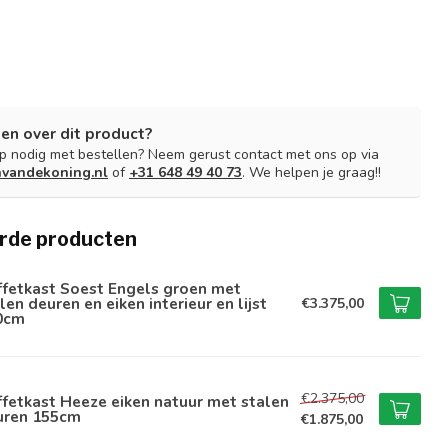
en over dit product?
lp nodig met bestellen? Neem gerust contact met ons op via
nvandekoning.nl
of
+31 648 49 40 73
. We helpen je graag!!
rde producten
ffetkast Soest Engels groen met
len deuren en eiken interieur en lijst
€3.375,00
0cm
€2.375,00
fetkast Heeze eiken natuur met stalen
uren 155cm
€1.875,00