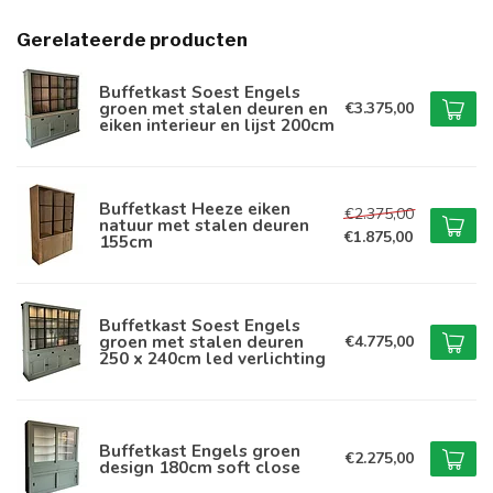
Gerelateerde producten
Buffetkast Soest Engels
groen met stalen deuren en
€3.375,00
eiken interieur en lijst 200cm
Buffetkast Heeze eiken
€2.375,00
natuur met stalen deuren
€1.875,00
155cm
Buffetkast Soest Engels
groen met stalen deuren
€4.775,00
250 x 240cm led verlichting
Buffetkast Engels groen
€2.275,00
design 180cm soft close