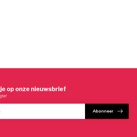
je op onze nieuwsbrief
gte!
Abonneer