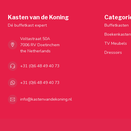
Kasten van de Koning
Categori
Dé buffetkast expert
Buffetkasten
Boekenkasten
Voltastraat 50A
TV Meubels
7006 RV Doetinchem
the Netherlands
Dressoirs
+31 (0)6 48 49 40 73
+31 (0)6 48 49 40 73
info@kastenvandekoning.nl