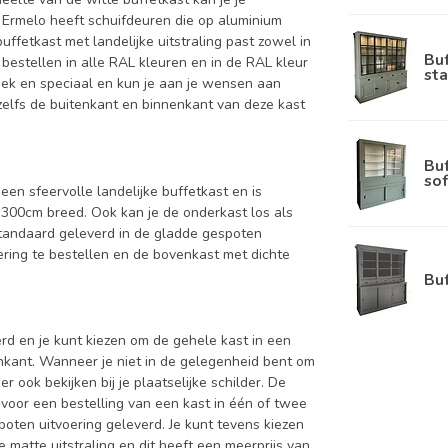
 Ermelo heeft schuifdeuren die op aluminium
ffetkast met landelijke uitstraling past zowel in
Bu
bestellen in alle RAL kleuren en in de RAL kleur
sta
niek en speciaal en kun je aan je wensen aan
nt zelfs de buitenkant en binnenkant van deze kast
Bu
sof
een sfeervolle landelijke buffetkast en is
300cm breed. Ook kan je de onderkast los als
standaard geleverd in de gladde gespoten
ring te bestellen en de bovenkast met dichte
Bu
d en je kunt kiezen om de gehele kast in een
enkant. Wanneer je niet in de gelegenheid bent om
ook bekijken bij je plaatselijke schilder. De
 voor een bestelling van een kast in één of twee
oten uitvoering geleverd. Je kunt tevens kiezen
 matte uitstraling en dit heeft een meerprijs van