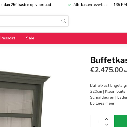
eer dan 250 kasten op voorraad
Alle kasten leverbaar in 135 RA
Dressoirs
Sale
Buffetka
€2.475,00
In
Buffetkast Engels g
220cm | Kleur: buit
Schuifdeuren | Laden
bo
Lees meer
.