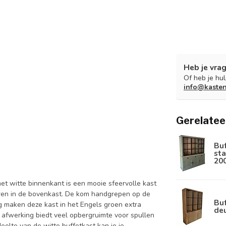
Heb je vrag
Of heb je hu
info@kaste
Gerelatee
Bu
sta
20
et witte binnenkant is een mooie sfeervolle kast
ren in de bovenkast. De kom handgrepen op de
Buf
g maken deze kast in het Engels groen extra
de
e afwerking biedt veel opbergruimte voor spullen
deelte van de witte buffetkast kan je je