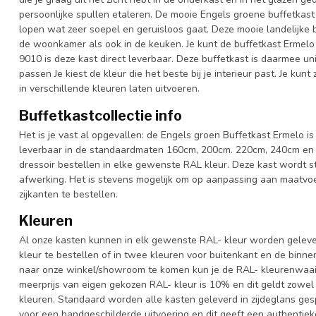
persoonlijke spullen etaleren. De mooie Engels groene buffetkast
lopen wat zeer soepel en geruisloos gaat. Deze mooie landelijke bu
de woonkamer als ook in de keuken. Je kunt de buffetkast Ermelo 
9010 is deze kast direct leverbaar. Deze buffetkast is daarmee u
passen Je kiest de kleur die het beste bij je interieur past. Je ku
in verschillende kleuren laten uitvoeren.
Buffetkastcollectie info
Het is je vast al opgevallen: de Engels groen Buffetkast Ermelo is 
leverbaar in de standaardmaten 160cm, 200cm. 220cm, 240cm en 
dressoir bestellen in elke gewenste RAL kleur. Deze kast wordt 
afwerking. Het is stevens mogelijk om op aanpassing aan maatvoe
zijkanten te bestellen.
Kleuren
Al onze kasten kunnen in elk gewenste RAL- kleur worden gelever
kleur te bestellen of in twee kleuren voor buitenkant en de binn
naar onze winkel/showroom te komen kun je de RAL- kleurenwaaier 
meerprijs van eigen gekozen RAL- kleur is 10% en dit geldt zowel
kleuren. Standaard worden alle kasten geleverd in zijdeglans gesp
voor een handgeschilderde uitvoering en dit geeft een authentieke