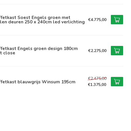
ffetkast Soest Engels groen met
€4.775,00
len deuren 250 x 240cm led verlichting
ffetkast Engels groen design 180cm
€2.275,00
t close
€2.475,00
ffetkast blauwgrijs Winsum 195cm
€1.375,00