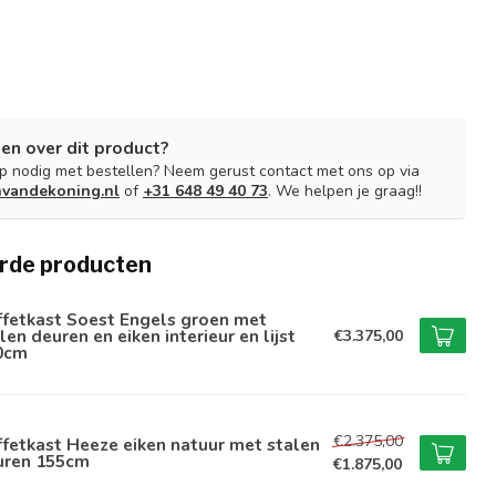
en over dit product?
lp nodig met bestellen? Neem gerust contact met ons op via
nvandekoning.nl
of
+31 648 49 40 73
. We helpen je graag!!
rde producten
ffetkast Soest Engels groen met
len deuren en eiken interieur en lijst
€3.375,00
0cm
€2.375,00
fetkast Heeze eiken natuur met stalen
uren 155cm
€1.875,00